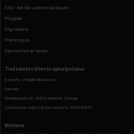
FAQ - Biežāk uzdotie jautājumi
Piegāde
Atgriešana
Pretenzijas
Sazinieties ar mums
Tiešsaistes klientu apkalpošana:
E-pasts: info@hobbybox.lv
Adrese:
Elimäenkatu 15, 00510 Helsinki, Somija
Uzņēmuma reģistrācijas numurs: FI09931637
Biļetens