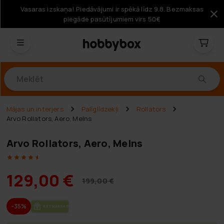
Vasaras izskaņa! Piedāvājumi ir spēkā līdz 9.8. Bezmaksas
piegāde pasūtījumiem virs 50€
Produkti
Mājas un interjers
Palīglīdzekļi
Rollators
Arvo Rollators, Aero, Melns
Arvo Rollators, Aero, Melns
129,00 €
199,00 €
-35%
BEZ­MAK­SAS PIE­GĀ­DE