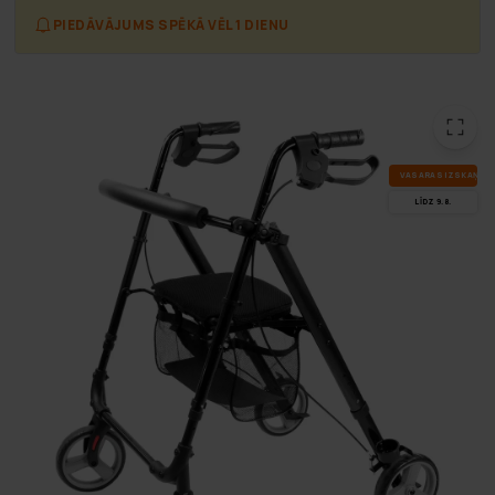
PIEDĀVĀJUMS SPĒKĀ VĒL 1 DIENU
VA­SA­RAS IZ­SKA­ŅA
LĪDZ 9.8.