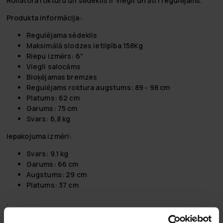
Rollatora rokturu un sēdeklis ir viegli un ātri regulējams.
Produkta informācija:
Regulējama sēdeklis
Maksimālā slodzes ietilpība 158Kg
Riepu izmērs: 6"
Viegli salocāms
Bloķējamas bremzes
Regulējams roktura augstums: 89 - 98 cm
Platums: 62 cm
Garums: 75 cm
Svars: 6,8 kg
Iepakojuma izmēri:
Svars: 9.1 kg
Garums: 66 cm
Augstums: 29 cm
Platums: 37 cm
.