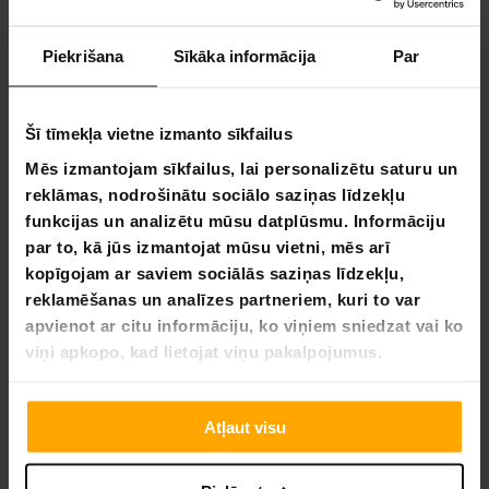
Piekrišana
Sīkāka informācija
Par
4,4
Balstoties uz 5 autsauksmēm
Šī tīmekļa vietne izmanto sīkfailus
2
Mēs izmantojam sīkfailus, lai personalizētu saturu un
3
reklāmas, nodrošinātu sociālo saziņas līdzekļu
0
funkcijas un analizētu mūsu datplūsmu. Informāciju
0
par to, kā jūs izmantojat mūsu vietni, mēs arī
0
kopīgojam ar saviem sociālās saziņas līdzekļu,
reklamēšanas un analīzes partneriem, kuri to var
UZRAKSTĪT ATSAUKSMI
apvienot ar citu informāciju, ko viņiem sniedzat vai ko
viņi apkopo, kad lietojat viņu pakalpojumus.
UZDOT JAUTĀJUMU
Atļaut visu
Atsauksme
Jautājums