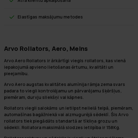
Ātra klientu apkalpošana
Elastīgas maksājumu metodes
Arvo Rollators, Aero, Melns
Arvo Aero Rollators ir ārkārtīgi viegls rollators, kas vienā
iepakojumā apvieno lietošanas ērtumu, kvalitāti un
pieejamību.
Arvo Aero augstas kvalitātes alumīnija rāmja zema svars
padara to viegli kontrolējamu un pārvarējamu šķēršļus,
piemēram, durvju sliekšņi vai kāpnes.
Rollators viegli salokāms un ietilpst nelielā telpā, piemēram,
automašīnas bagāžniekā vai aizmugurējā sēdeklī. Šis Arvo
rollators tiek piegādāts standartā ar tīkliņa grozu un
sēdekli. Rollatora maksimālā slodzes ietilpība ir 158Kg.