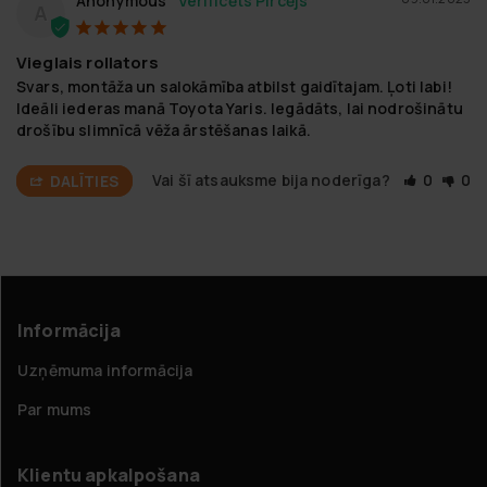
Anonymous
A
Vieglais rollators
Svars, montāža un salokāmība atbilst gaidītajam. Ļoti labi! 
Ideāli iederas manā Toyota Yaris. Iegādāts, lai nodrošinātu 
drošību slimnīcā vēža ārstēšanas laikā.
Vai šī atsauksme bija noderīga?
0
0
DALĪTIES
Informācija
Uzņēmuma informācija
Par mums
Klientu apkalpošana