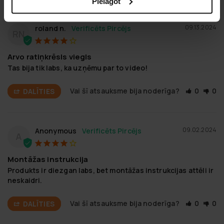
Pielāgot
09.13.2024
roland n.
RN
Arvo ratiņkrēsls viegls
Tas bija tik labs, ka uzņēmu par to video!
Vai šī atsauksme bija noderīga?
0
0
DALĪTIES
09.02.2024
Anonymous
A
Montāžas instrukcija
Produkts ir diezgan labs, bet montāžas instrukcijas attēli ir 
neskaidri.
Vai šī atsauksme bija noderīga?
0
0
DALĪTIES