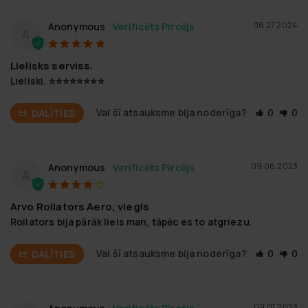
06.27.2024
Anonymous
A
Lielisks serviss.
Lieliski. ⭐️⭐️⭐️⭐️⭐️⭐️⭐️⭐️
Vai šī atsauksme bija noderīga?
0
0
DALĪTIES
09.06.2023
Anonymous
A
Arvo Rollators Aero, viegls
Rollators bija pārāk liels man, tāpēc es to atgriezu.
Vai šī atsauksme bija noderīga?
0
0
DALĪTIES
09.01.2023