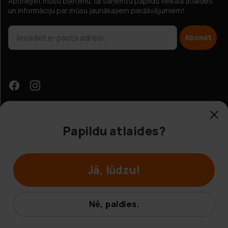
Abonējiet mūsu biļetenu, lai saņemtu papildu veikala atlaides
un informāciju par mūsu jaunākajiem piedāvājumiem!
Abonēt
Papildu atlaides?
Klientu apkalpošana
Jā, lūdzu!
© Hobbybox 2025
Noteikumi un nosacījumi
Nē, paldies.
Privātuma politika