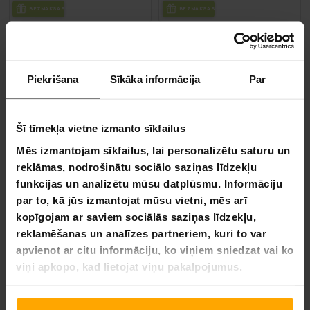
BEZ­MAK­SAS PIE­GĀ­DE
BEZ­MAK­SAS PIE­GĀ­DE
Lykke biroja krēsls Comfort
Lykke Biroja Krēsls Originals
189,00 €
129,00 €
229,00 €
199,00 €
Piekrišana
Sīkāka informācija
Par
VA­SA­RAS IZ­SKA­ŅA
VA­SA­RAS IZ­SKA­ŅA
-30%
-30%
LĪDZ 9.8.
LĪDZ 9.8.
Šī tīmekļa vietne izmanto sīkfailus
Mēs izmantojam sīkfailus, lai personalizētu saturu un
reklāmas, nodrošinātu sociālo saziņas līdzekļu
funkcijas un analizētu mūsu datplūsmu. Informāciju
par to, kā jūs izmantojat mūsu vietni, mēs arī
kopīgojam ar saviem sociālās saziņas līdzekļu,
reklamēšanas un analīzes partneriem, kuri to var
apvienot ar citu informāciju, ko viņiem sniedzat vai ko
BEZ­MAK­SAS PIE­GĀ­DE
BEZ­MAK­SAS PIE­GĀ­DE
viņi apkopo, kad lietojat viņu pakalpojumus.
Lykke Wobble krēsls Premium
Lykke Wobble Premium biroja krēsls, balts