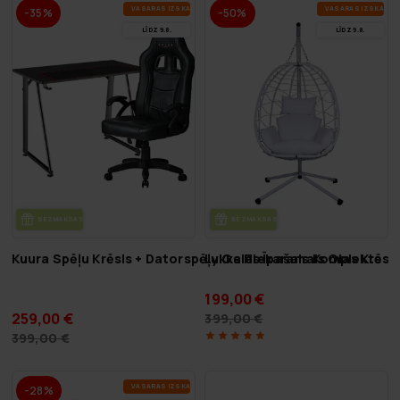
VA­SA­RAS IZ­SKA­ŅA
VA­SA­RAS IZ­SKA­ŅA
-35%
-50%
LĪDZ 9.8.
LĪDZ 9.8.
BEZ­MAK­SAS PIE­GĀ­DE
BEZ­MAK­SAS PIE­GĀ­DE
Kuura Spēļu Krēsls + Datorspēļu Galds Īpašais Komplekts
Lykke Piekaramais Olas Krēsls
199,00 €
259,00 €
399,00 €
399,00 €
VA­SA­RAS IZ­SKA­ŅA
-28%