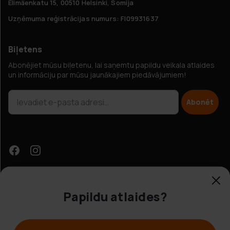
Elimäenkatu 15, 00510 Helsinki, Somija
Uzņēmuma reģistrācijas numurs: FI09931637
Biļetens
Abonējiet mūsu biļetenu, lai saņemtu papildu veikala atlaides
un informāciju par mūsu jaunākajiem piedāvājumiem!
Abonēt
Papildu atlaides?
Klientu apkalpošana