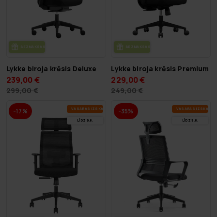
BEZ­MAK­SAS PIE­GĀ­DE
BEZ­MAK­SAS PIE­GĀ­DE
Lykke biroja krēsls Deluxe
Lykke biroja krēsls Premium
239,00 €
229,00 €
299,00 €
249,00 €
VA­SA­RAS IZ­SKA­ŅA
VA­SA­RAS IZ­SKA­ŅA
-17%
-35%
LĪDZ 9.8.
LĪDZ 9.8.