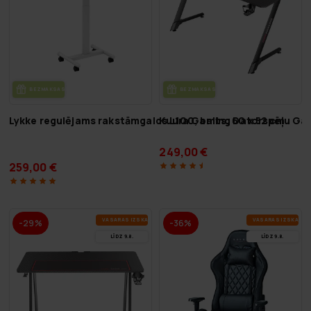
BEZ­MAK­SAS PIE­GĀ­DE
BEZ­MAK­SAS PIE­GĀ­DE
Lykke regulējams rakstāmgalds L100, balts, 60 x 52 cm
Kuura Gaming Datorspēļu Gal
249,00 €
259,00 €
VA­SA­RAS IZ­SKA­ŅA
VA­SA­RAS IZ­SKA­ŅA
-29%
-36%
LĪDZ 9.8.
LĪDZ 9.8.