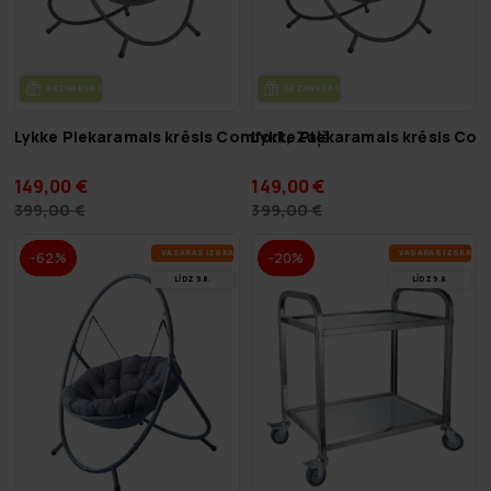
BEZ­MAK­SAS PIE­GĀ­DE
BEZ­MAK­SAS PIE­GĀ­DE
Lykke Piekaramais krēsls Comfort, Zaļš
Lykke Piekaramais krēsls Com
149,00 €
149,00 €
399,00 €
399,00 €
VA­SA­RAS IZ­SKA­ŅA
VA­SA­RAS IZ­SKA­ŅA
-62%
-20%
LĪDZ 9.8.
LĪDZ 9.8.