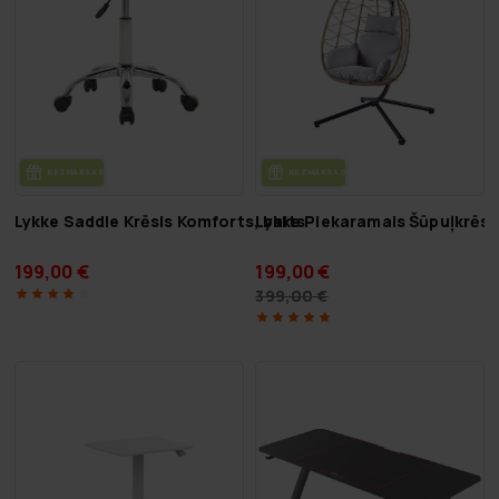
BEZ­MAK­SAS PIE­GĀ­DE
BEZ­MAK­SAS PIE­GĀ­DE
Lykke Saddle Krēsls Komforts, balts
Lykke Piekaramais Šūpuļkrēsls
199,00 €
199,00 €
399,00 €