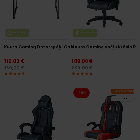
BEZ­MAK­SAS PIE­GĀ­DE
BEZ­MAK­SAS PIE­GĀ­DE
Kuura Gaming Datorspēļu Galds
Kuura Gaming spēļu krēsls RG
119,00 €
189,00 €
169,00 €
299,00 €
VA­SA­RAS IZ­SKA­ŅA
-49%
LĪDZ 9.8.