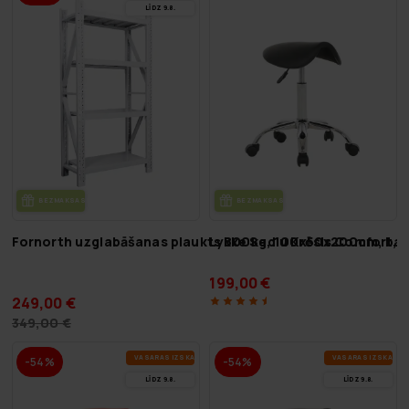
LĪDZ 9.8.
BEZ­MAK­SAS PIE­GĀ­DE
BEZ­MAK­SAS PIE­GĀ­DE
Fornorth uzglabāšanas plaukts 800kg, 100x50x200cm, bal
Lykke Sedlu Krēsls Comfort, 
199,00 €
249,00 €
349,00 €
VA­SA­RAS IZ­SKA­ŅA
VA­SA­RAS IZ­SKA­ŅA
-54%
-54%
LĪDZ 9.8.
LĪDZ 9.8.