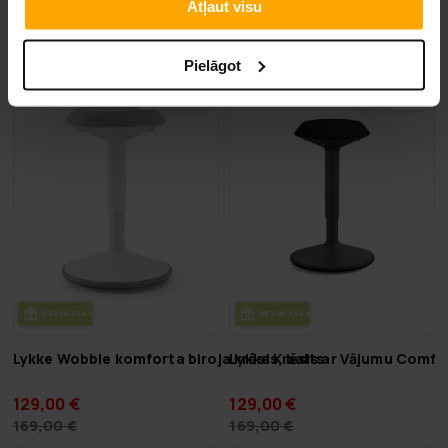
Atļaut visu
139,00 €
139,00 €
199,00 €
199,00 €
Pielāgot
VA­SA­RAS IZ­SKA­ŅA
VA­SA­RAS IZ­SKA­ŅA
-23%
-23%
LĪDZ 9.8.
LĪDZ 9.8.
BEZ­MAK­SAS PIE­GĀ­DE
BEZ­MAK­SAS PIE­GĀ­DE
Lykke Wobble komforta biroja krēsls, balts
Lykke Krēsls ar Vājumu Comfo
129,00 €
129,00 €
169,00 €
169,00 €