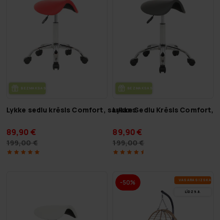
BEZ­MAK­SAS PIE­GĀ­DE
BEZ­MAK­SAS PIE­GĀ­DE
Lykke sedlu krēsls Comfort, sarkans
Lykke Sedlu Krēsls Comfort, 
89,90 €
89,90 €
199,00 €
199,00 €
VA­SA­RAS IZ­SKA­ŅA
-50%
LĪDZ 9.8.