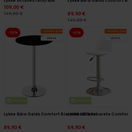
Lykke virtuves ratiņi Bar
Lykke Bāra Galds Comfort Ba
109,00 €
89,90 €
149,00 €
149,00 €
VA­SA­RAS IZ­SKA­ŅA
VA­SA­RAS IZ­SKA­ŅA
-39%
-41%
LĪDZ 9.8.
LĪDZ 9.8.
BEZ­MAK­SAS PIE­GĀ­DE
BEZ­MAK­SAS PIE­GĀ­DE
Lykke Bāra Galds Comfort Black 60x105cm
Lykke bāra taburete Comfort
89,90 €
69,90 €