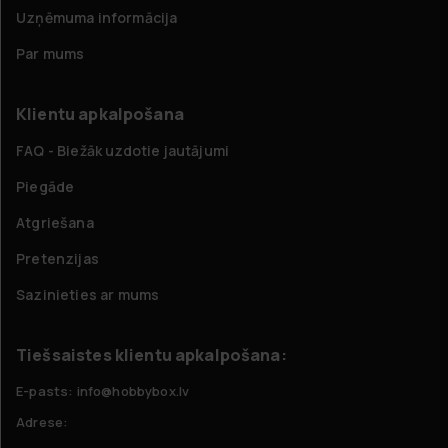
Uzņēmuma informācija
Par mums
Klientu apkalpošana
FAQ - Biežāk uzdotie jautājumi
Piegāde
Atgriešana
Pretenzijas
Sazinieties ar mums
Tiešsaistes klientu apkalpošana:
E-pasts: info@hobbybox.lv
Adrese: