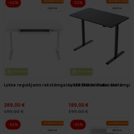
VA­SA­RAS IZ­SKA­ŅA
VA­SA­RAS IZ­SKA­ŅA
-42%
-52%
LĪDZ 9.8.
LĪDZ 9.8.
BEZ­MAK­SAS PIE­GĀ­DE
BEZ­MAK­SAS PIE­GĀ­DE
Lykke regulējams rakstāmgalds 120x60cm Polar, balts
Lykke Elektriskais rakstāmga
289,00 €
189,00 €
499,00 €
399,00 €
VA­SA­RAS IZ­SKA­ŅA
VA­SA­RAS IZ­SKA­ŅA
-52%
-24%
LĪDZ 9.8.
LĪDZ 9.8.