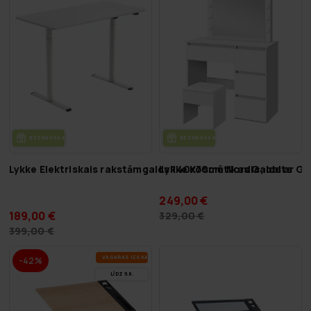
BEZ­MAK­SAS PIE­GĀ­DE
BEZ­MAK­SAS PIE­GĀ­DE
Lykke Elektriskais rakstāmgalds 140x70cm Nordic, balts
Lykke Kosmētikas Galds ar Ga
249,00 €
189,00 €
329,00 €
399,00 €
VA­SA­RAS IZ­SKA­ŅA
-42%
LĪDZ 9.8.