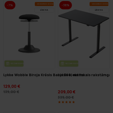
VA­SA­RAS IZ­SKA­ŅA
VA­SA­RAS IZ­SKA­ŅA
-7%
-38%
LĪDZ 9.8.
LĪDZ 9.8.
BEZ­MAK­SAS PIE­GĀ­DE
BEZ­MAK­SAS PIE­GĀ­DE
Lykke Wobble Biroja Krēsls Basic 360, melns
Lykke elektriskais rakstāmgal
129,00 €
209,00 €
139,00 €
339,00 €