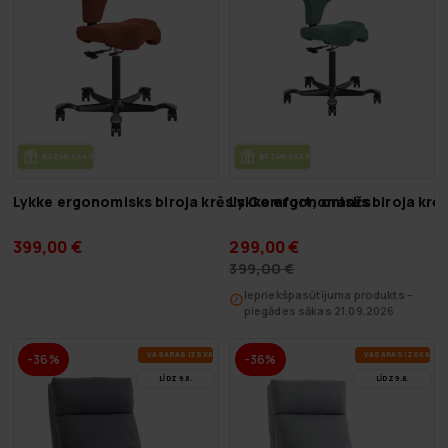
BEZ­MAK­SAS PIE­GĀ­DE
BEZ­MAK­SAS PIE­GĀ­DE
Lykke ergonomisks biroja krēsls Comfort, oranžs
Lykke ergonomisks biroja krēs
399,00 €
299,00 €
399,00 €
Iepriekšpasūtījuma produkts –
piegādes sākas 21.09.2026
VA­SA­RAS IZ­SKA­ŅA
VA­SA­RAS IZ­SKA­ŅA
-36%
-36%
LĪDZ 9.8.
LĪDZ 9.8.