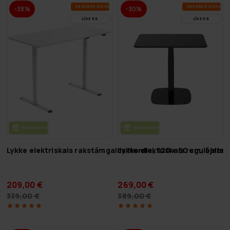
VA­SA­RAS IZ­SKA­ŅA
VA­SA­RAS IZ­SKA­ŅA
-38%
-30%
LĪDZ 9.8.
LĪDZ 9.8.
BEZ­MAK­SAS PIE­GĀ­DE
BEZ­MAK­SAS PIE­GĀ­DE
Lykke elektriskais rakstāmgalds Nordic, 120 x 60 cm, balts
Lykke elektriskais regulējams
209,00 €
269,00 €
339,00 €
389,00 €