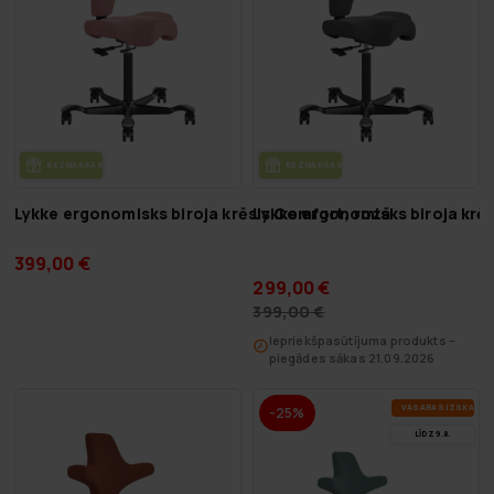
BEZ­MAK­SAS PIE­GĀ­DE
BEZ­MAK­SAS PIE­GĀ­DE
Lykke ergonomisks biroja krēsls Comfort, rozā
Lykke ergonomisks biroja krē
399,00 €
299,00 €
399,00 €
Iepriekšpasūtījuma produkts –
piegādes sākas 21.09.2026
VA­SA­RAS IZ­SKA­ŅA
-25%
LĪDZ 9.8.