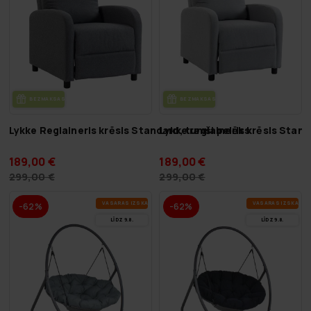
BEZ­MAK­SAS PIE­GĀ­DE
BEZ­MAK­SAS PIE­GĀ­DE
Lykke Reglaineris krēsls Standard, tumši pelēks
Lykke reglaineris krēsls Stand
189,00 €
189,00 €
299,00 €
299,00 €
VA­SA­RAS IZ­SKA­ŅA
VA­SA­RAS IZ­SKA­ŅA
-62%
-62%
LĪDZ 9.8.
LĪDZ 9.8.