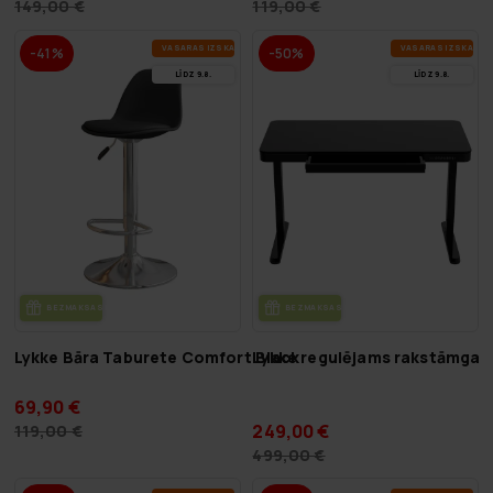
149,00 €
119,00 €
VA­SA­RAS IZ­SKA­ŅA
VA­SA­RAS IZ­SKA­ŅA
-41%
-50%
LĪDZ 9.8.
LĪDZ 9.8.
BEZ­MAK­SAS PIE­GĀ­DE
BEZ­MAK­SAS PIE­GĀ­DE
Lykke Bāra Taburete Comfort Black
Lykke regulējams rakstāmgal
69,90 €
249,00 €
119,00 €
499,00 €