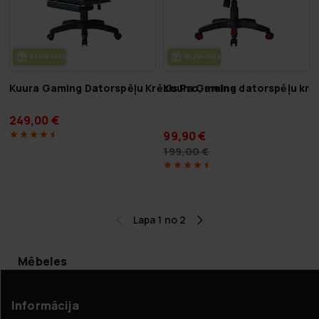
BEZ­MAK­SAS PIE­GĀ­DE
BEZ­MAK­SAS PIE­GĀ­DE
Kuura Gaming Datorspēļu Krēsls Pro, melns
Kuura Gaming datorspēļu krē
249,00 €
99,90 €
199,00 €
Lapa 1 no 2
Mēbeles
Informācija