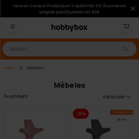
Vasaras izskaņa! Piedāvājumi ir spēkā līdz 9.8. Bezmaksas
piegāde pasūtījumiem virs 50€
Produkti
Mājas
Mēbeles
Mēbeles
54 produkti
Kārtot pēc
VA­SA­RAS IZ­SKA­ŅA
-25%
LĪDZ 9.8.