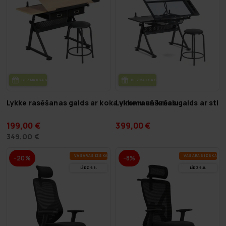
BEZ­MAK­SAS PIE­GĀ­DE
BEZ­MAK­SAS PIE­GĀ­DE
Lykke rasēšanas galds ar koka virsmu un krēslu
Lykke rasēšanas galds ar stikl
199,00 €
399,00 €
349,00 €
VA­SA­RAS IZ­SKA­ŅA
VA­SA­RAS IZ­SKA­ŅA
-20%
-8%
LĪDZ 9.8.
LĪDZ 9.8.