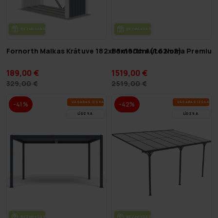
BEZ­MAK­SAS PIE­GĀ­DE
BEZ­MAK­SAS PIE­GĀ­DE
Fornorth Malkas Krātuve 182x89x190cm (1.62m2)
Fornorth Auto Noma Premiu
189,00 €
1519,00 €
329,00 €
2519,00 €
VA­SA­RAS IZ­SKA­ŅA
VA­SA­RAS IZ­SKA­ŅA
-41%
-42%
LĪDZ 9.8.
LĪDZ 9.8.
BEZ­MAK­SAS PIE­GĀ­DE
BEZ­MAK­SAS PIE­GĀ­DE