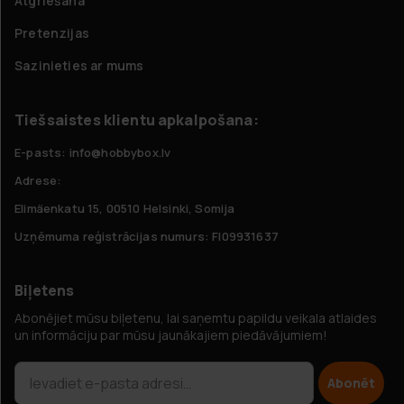
Atgriešana
Pretenzijas
Sazinieties ar mums
Tiešsaistes klientu apkalpošana:
E-pasts: info@hobbybox.lv
Adrese:
Elimäenkatu 15, 00510 Helsinki, Somija
Uzņēmuma reģistrācijas numurs: FI09931637
Biļetens
Abonējiet mūsu biļetenu, lai saņemtu papildu veikala atlaides
un informāciju par mūsu jaunākajiem piedāvājumiem!
Abonēt