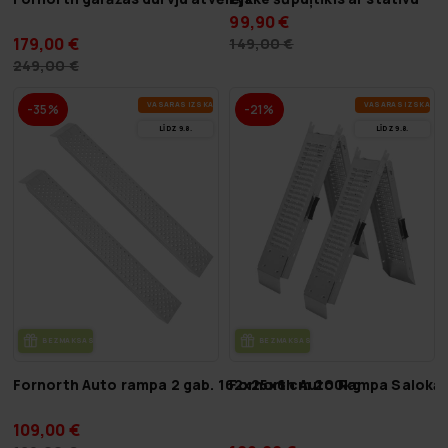
99,90 €
179,00 €
149,00 €
249,00 €
VA­SA­RAS IZ­SKA­ŅA
VA­SA­RAS IZ­SKA­ŅA
-35%
-21%
LĪDZ 9.8.
LĪDZ 9.8.
BEZ­MAK­SAS PIE­GĀ­DE
BEZ­MAK­SAS PIE­GĀ­DE
Fornorth Auto rampa 2 gab. 162x25x6 cm 200kg
Fornorth Auto Rampa Salokā
109,00 €