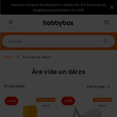
Vasaras izskaņa! Piedāvājumi ir spēkā līdz 9.8. Bezmaksas
piegāde pasūtījumiem virs 50€
Produkti
Mājas
Āra vide un dārzs
Āra vide un dārzs
137 produkti
Kārtot pēc
VA­SA­RAS IZ­SKA­ŅA
VA­SA­RAS IZ­SKA­ŅA
-40%
-20%
LĪDZ 9.8.
LĪDZ 9.8.