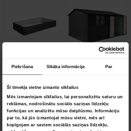
BEZ­MAK­SAS PIE­GĀ­DE
BEZ­MAK­SAS PIE­GĀ­DE
Piekrišana
Sīkāka informācija
Par
Fornorth paaugstinātā dārza dobe 180x90x30cm, melna
Fornorth dārza šķūnis ar log
689,00 €
Šī tīmekļa vietne izmanto sīkfailus
69,90 €
899,00 €
Mēs izmantojam sīkfailus, lai personalizētu saturu un
79,90 €
reklāmas, nodrošinātu sociālo saziņas līdzekļu
funkcijas un analizētu mūsu datplūsmu. Informāciju
par to, kā jūs izmantojat mūsu vietni, mēs arī
kopīgojam ar saviem sociālās saziņas līdzekļu,