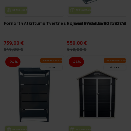
BEZ­MAK­SAS PIE­GĀ­DE
BEZ­MAK­SAS PIE­GĀ­DE
Fornorth Atkritumu Tvertnes Nojume Premium 207x82x121
Fornorth Atkritumu Tvertne
739,00 €
559,00 €
849,00 €
649,00 €
VA­SA­RAS IZ­SKA­ŅA
VA­SA­RAS IZ­SKA­ŅA
-24%
-44%
LĪDZ 9.8.
LĪDZ 9.8.
BEZ­MAK­SAS PIE­GĀ­DE
BEZ­MAK­SAS PIE­GĀ­DE