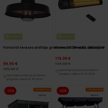
BEZ­MAK­SAS PIE­GĀ­DE
BEZ­MAK­SAS PIE­GĀ­DE
Fornorth terases sildītājs griestiem 2000w LED, tālvadība
Fornorth Terases sildītājs Wal
119,00 €
99,90 €
149,00 €
199,00 €
Iepriekšpasūtījuma produkts –
piegādes sākas 15.09.2026
Iepriekšpasūtījuma produkts –
piegādes sākas 15.09.2026
VA­SA­RAS IZ­SKA­ŅA
VA­SA­RAS IZ­SKA­ŅA
-33%
-65%
LĪDZ 9.8.
LĪDZ 9.8.