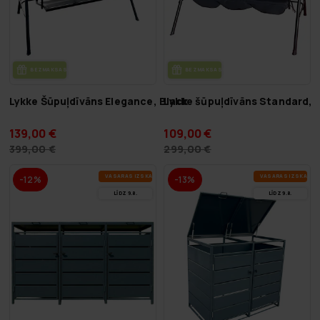
BEZ­MAK­SAS PIE­GĀ­DE
BEZ­MAK­SAS PIE­GĀ­DE
Lykke Šūpuļdīvāns Elegance, Black
Lykke šūpuļdīvāns Standard, 
139,00 €
109,00 €
399,00 €
299,00 €
VA­SA­RAS IZ­SKA­ŅA
VA­SA­RAS IZ­SKA­ŅA
-12%
-13%
LĪDZ 9.8.
LĪDZ 9.8.