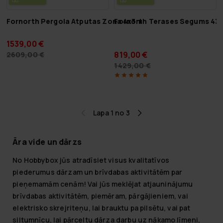
Fornorth Pergola Atputas Zona 4x3m
Fornorth Terases Segums 435
1539,00 €
819,00 €
2609,00 €
1429,00 €
Lapa 1 no 3
Āra vide un dārzs
No Hobbybox jūs atradīsiet visus kvalitatīvos
piederumus dārzam un brīvdabas aktivitātēm par
pieņemamām cenām! Vai jūs meklējat atjauninājumu
brīvdabas aktivitātēm, piemēram, pārgājieniem, vai
elektrisko skrejriteņu, lai brauktu pa pilsētu, vai pat
siltumnīcu, lai pārceltu dārza darbu uz nākamo līmeni,