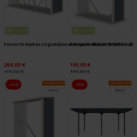
BEZ­MAK­SAS PIE­GĀ­DE
BEZ­MAK­SAS PIE­GĀ­DE
Fornorth Malkas Uzglabāšanas Nojume 302x119x190cm (3.
Fornorth Malkas Glabāšanas
269,00 €
199,00 €
419,00 €
389,00 €
VA­SA­RAS IZ­SKA­ŅA
VA­SA­RAS IZ­SKA­ŅA
-42%
-39%
LĪDZ 9.8.
LĪDZ 9.8.