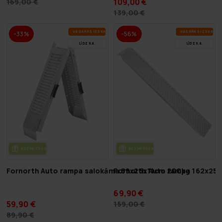
109,00 €
169,00 €
139,00 €
VA­SA­RAS IZ­SKA­ŅA
VA­SA­RAS IZ­SKA­ŅA
-33%
-56%
LĪDZ 9.8.
LĪDZ 9.8.
BEZ­MAK­SAS PIE­GĀ­DE
BEZ­MAK­SAS PIE­GĀ­DE
Fornorth Auto rampa salokāma 89x26x11cm 200kg
Fornorth Auto rampa 162x25
69,90 €
59,90 €
159,00 €
89,90 €