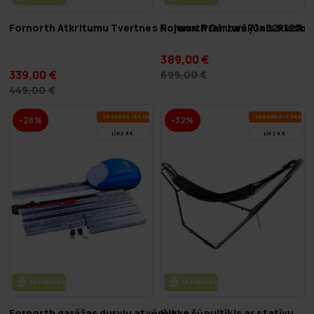
Fornorth Atkritumu Tvertnes Nojume Premium 71x82x123c
Fornorth Dārza šķūnis Plast
389,00 €
339,00 €
699,00 €
449,00 €
VA­SA­RAS IZ­SKA­ŅA
VA­SA­RAS IZ­SKA­ŅA
-28%
-32%
LĪDZ 9.8.
LĪDZ 9.8.
BEZ­MAK­SAS PIE­GĀ­DE
BEZ­MAK­SAS PIE­GĀ­DE
Fornorth garāžas durvju atvērējs
Lykke šūpuļtīkls ar statīvu