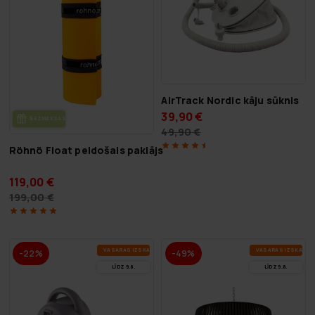
AirTrack Nordic kāju sūknis
39,90 €
BEZ­MAK­SAS PIE­GĀ­DE
49,90 €
Röhnö Float peldošais paklājs
119,00 €
199,00 €
VA­SA­RAS IZ­SKA­ŅA
VA­SA­RAS IZ­SKA­ŅA
-22%
-49%
LĪDZ 9.8.
LĪDZ 9.8.