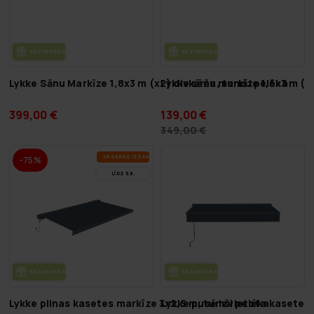
BEZ­MAK­SAS PIE­GĀ­DE
BEZ­MAK­SAS PIE­GĀ­DE
Lykke Sānu Markīze 1,8x3 m (x2) divkārša, tumši pelēka
Lykke sānu markīze 1,6x3 m (x
399,00 €
139,00 €
349,00 €
VA­SA­RAS IZ­SKA­ŅA
-75%
LĪDZ 9.8.
BEZ­MAK­SAS PIE­GĀ­DE
BEZ­MAK­SAS PIE­GĀ­DE
Lykke pilnas kasetes markīze 3x2,5 m, tumši pelēka
Lykke pusē izvietota kasete 