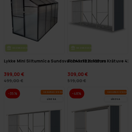
BEZ­MAK­SAS PIE­GĀ­DE
BEZ­MAK­SAS PIE­GĀ­DE
Lykke Mini Siltumnīca Sundsvall 241x122x195cm
Fornorth Koksnes Krātuve 42
399,00 €
309,00 €
499,00 €
519,00 €
VA­SA­RAS IZ­SKA­ŅA
VA­SA­RAS IZ­SKA­ŅA
-35%
-48%
LĪDZ 9.8.
LĪDZ 9.8.