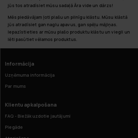
jūs tos atradīsiet mūsu sadaļā Āra vide un dārzs!
Mēs piedāvājam ļoti plašu un pilnīgu klāstu. Mūsu klāstā
jūs atradīsiet gan naglu apavus, gan spēļu mājiņas.
Iepazīstieties ar mūsu plašo produktu klāstu un viegli un
lēti pasūtiet vēlamos produktus.
Informācija
Uzņēmuma informācija
Par mums
Klientu apkalpošana
FAQ - Biežāk uzdotie jautājumi
Piegāde