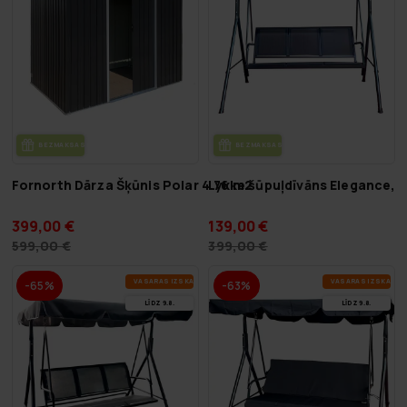
BEZ­MAK­SAS PIE­GĀ­DE
BEZ­MAK­SAS PIE­GĀ­DE
Fornorth Dārza Šķūnis Polar 4.76 m2
Lykke šūpuļdīvāns Elegance, 
399,00 €
139,00 €
599,00 €
399,00 €
VA­SA­RAS IZ­SKA­ŅA
VA­SA­RAS IZ­SKA­ŅA
-65%
-63%
LĪDZ 9.8.
LĪDZ 9.8.