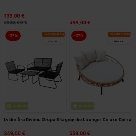
739,00 €
599,00 €
2990,00 €
VA­SA­RAS IZ­SKA­ŅA
VA­SA­RAS IZ­SKA­ŅA
-37%
-37%
LĪDZ 9.8.
LĪDZ 9.8.
BEZ­MAK­SAS PIE­GĀ­DE
BEZ­MAK­SAS PIE­GĀ­DE
Lykke Āra Dīvānu Grupa Skagen
Lykke Lounger Deluxe Dārza A
249,00 €
559,00 €