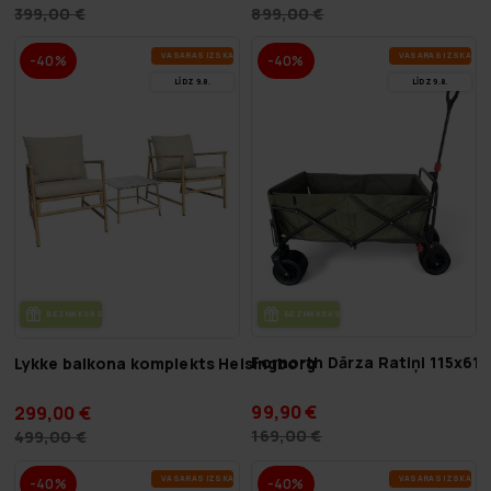
399,00 €
899,00 €
VA­SA­RAS IZ­SKA­ŅA
VA­SA­RAS IZ­SKA­ŅA
-40%
-40%
LĪDZ 9.8.
LĪDZ 9.8.
BEZ­MAK­SAS PIE­GĀ­DE
BEZ­MAK­SAS PIE­GĀ­DE
Fornorth Dārza Ratiņi 115x61
Lykke balkona komplekts Helsingborg
99,90 €
299,00 €
169,00 €
499,00 €
VA­SA­RAS IZ­SKA­ŅA
VA­SA­RAS IZ­SKA­ŅA
-40%
-40%