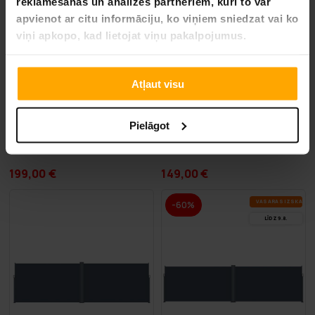
reklamēšanas un analīzes partneriem, kuri to var
apvienot ar citu informāciju, ko viņiem sniedzat vai ko
viņi apkopo, kad lietojat viņu pakalpojumus.
Atļaut visu
BEZ­MAK­SAS PIE­GĀ­DE
BEZ­MAK­SAS PIE­GĀ­DE
Pielāgot
Lykke dārza sols Fjordheim 125x60x80 cm
Fornorth Vistas stieple 1x25m
199,00 €
149,00 €
VA­SA­RAS IZ­SKA­ŅA
-60%
LĪDZ 9.8.