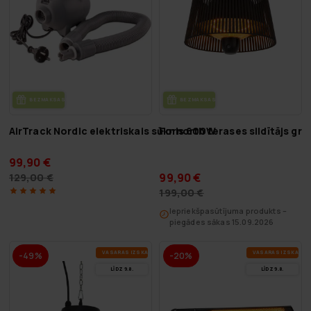
BEZ­MAK­SAS PIE­GĀ­DE
BEZ­MAK­SAS PIE­GĀ­DE
AirTrack Nordic elektriskais sūknis 600W
Fornorth terases sildītājs gri
99,90 €
99,90 €
129,00 €
199,00 €
Iepriekšpasūtījuma produkts –
piegādes sākas 15.09.2026
VA­SA­RAS IZ­SKA­ŅA
VA­SA­RAS IZ­SKA­ŅA
-49%
-20%
LĪDZ 9.8.
LĪDZ 9.8.