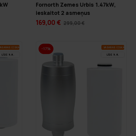
7kW
Fornorth Zemes Urbis 1.47kW,
ieskaitot 2 asmeņus
169,00 €
299,00 €
A­SA­RAS IZ­SKA­ŅA
VA­SA­RAS IZ­SKA­ŅA
-17%
LĪDZ 9.8.
LĪDZ 9.8.