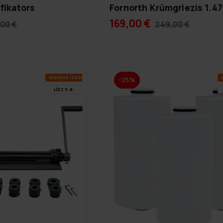
fikators
Fornorth Krūmgriezis 1.4
169,00 €
,00 €
249,00 €
VA­SA­RAS IZ­SKA­ŅA
V
-25%
LĪDZ 9.8.