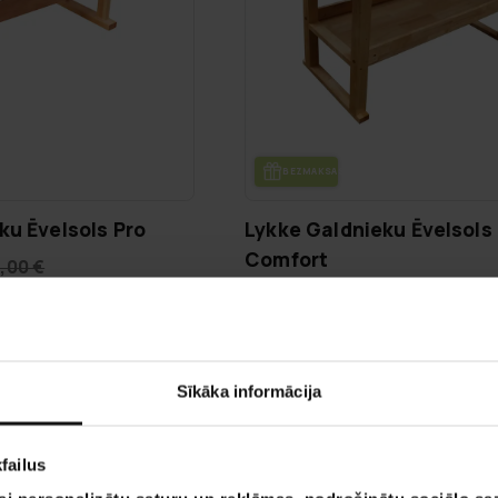
DE
BEZ­MAK­SAS PIE­GĀ­DE
ku Ēvelsols Pro
Lykke Galdnieku Ēvelsols
Comfort
,00 €
269,00 €
499,00 €
VA­SA­RAS IZ­SKA­ŅA
V
-40%
Sīkāka informācija
LĪDZ 9.8.
failus