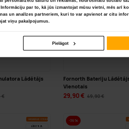
ai personalizētu saturu un reklāmas, nodrošinātu sociālo saz
nformāciju par to, kā jūs izmantojat mūsu vietni, mēs arī k
nas un analīzes partneriem, kuri to var apvienot ar citu info
tojat viņu pakalpojumus.
Pielāgot
ulatora Lādētājs
Fornorth Bateriju Lādētāj
Vienotais
29,90 €
 €
49,90 €
VA­SA­RAS IZ­SKA­ŅA
V
-36%
LĪDZ 9.8.