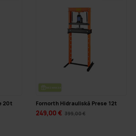
BEZ­MAK­SAS PIE­GĀ­DE
e 20t
Fornorth Hidrauliskā Prese 12t
249,00 €
399,00 €