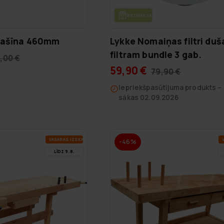
DE
BEZ­MAK­SAS PIE­GĀ­DE
mašīna 460mm
Lykke Nomaiņas filtri duš
filtram bundle 3 gab.
,00 €
59,90 €
79,90 €
Iepriekšpasūtījuma produkts –
sākas 02.09.2026
VA­SA­RAS IZ­SKA­ŅA
V
-46%
LĪDZ 9.8.