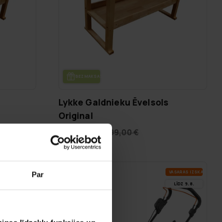
BEZ­MAK­SAS PIE­GĀ­DE
Lykke Galdnieku Ēvelsols
Original
219,00 €
299,00 €
A­SA­RAS IZ­SKA­ŅA
VA­SA­RAS IZ­SKA­ŅA
-22%
Par
LĪDZ 9.8.
LĪDZ 9.8.