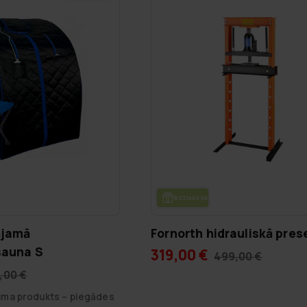
DE
BEZ­MAK­SAS PIE­GĀ­DE
ājamā
Fornorth hidrauliskā pres
sauna S
319,00 €
499,00 €
,00 €
juma produkts – piegādes