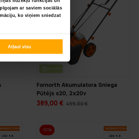
iņas līdzekļu funkcijas un
opīgojam ar saviem sociālās
rmāciju, ko viņiem sniedzat
Atļaut visu
BEZ­MAK­SAS PIE­GĀ­DE
s
Fornorth Akumulatora Sniega
Pūtējs s20, 2x20v
389,00 €
499,00 €
A­SA­RAS IZ­SKA­ŅA
VA­SA­RAS IZ­SKA­ŅA
-37%
LĪDZ 9.8.
LĪDZ 9.8.