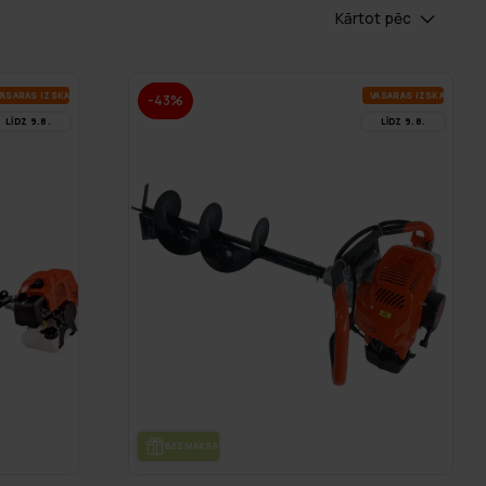
Kārtot pēc
A­SA­RAS IZ­SKA­ŅA
VA­SA­RAS IZ­SKA­ŅA
-43%
LĪDZ 9.8.
LĪDZ 9.8.
BEZ­MAK­SAS PIE­GĀ­DE