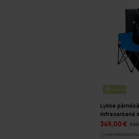
BEZ­MAK­SAS PIE­GĀ­
Lykke pārnēs
infrasarkanā 
349,00 €
599
Iepriekšpasūtī