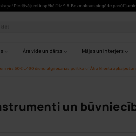
skaņa! Piedāvājumi ir spēkā līdz 9.8. Bezmaksas piegāde pasūtījumi
odukti
es
Āra vide un dārzs
Mājas un interjers
em virs 50€
60 dienu atgriešanas politika
Ātra klientu apkalpoša
nstrumenti un būvniecī