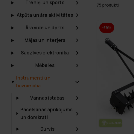
Treniņi un sports
75 produkti
Atpūta un āra aktivitātes
Āra vide un dārzs
-39%
Mājas un interjers
Sadzīves elektronika
Mēbeles
Instrumenti un
būvniecība
Vannas istabas
Pacelšanas aprīkojums
un domkrati
BEZ­MAK­SAS PIE­GĀ­
Durvis