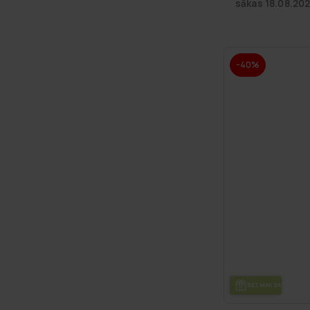
sākas 18.08.20
-40%
BEZ­MAK­SAS PIE­GĀ­