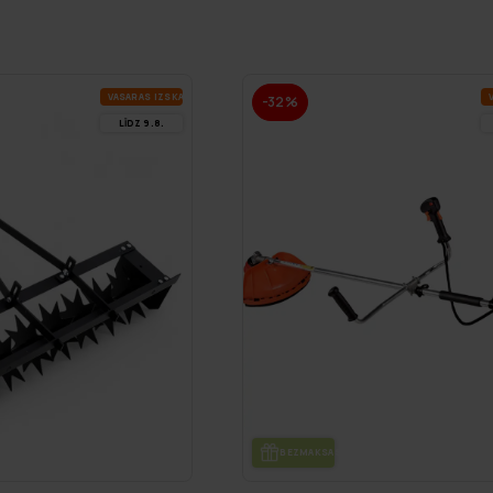
VA­SA­RAS IZ­SKA­ŅA
V
-32%
LĪDZ 9.8.
DE
BEZ­MAK­SAS PIE­GĀ­DE