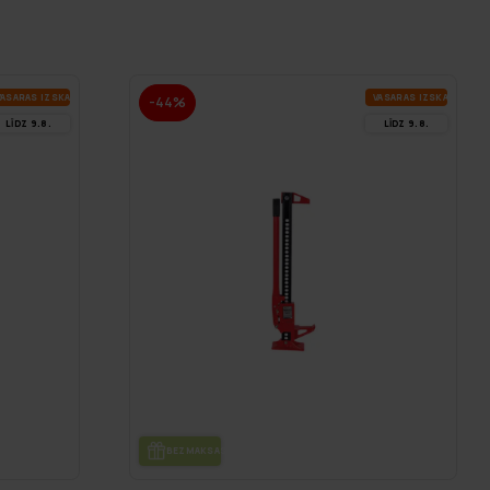
A­SA­RAS IZ­SKA­ŅA
VA­SA­RAS IZ­SKA­ŅA
-44%
LĪDZ 9.8.
LĪDZ 9.8.
BEZ­MAK­SAS PIE­GĀ­DE