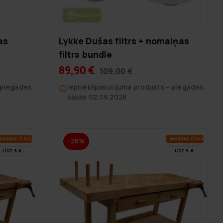
BEZ­MAK­SAS PIE­GĀ­DE
as
Lykke Dušas filtrs + nomaiņas
filtrs bundle
89,90 €
109,00 €
 piegādes
Iepriekšpasūtījuma produkts – piegādes
sākas 02.09.2026
A­SA­RAS IZ­SKA­ŅA
VA­SA­RAS IZ­SKA­ŅA
-26%
LĪDZ 9.8.
LĪDZ 9.8.