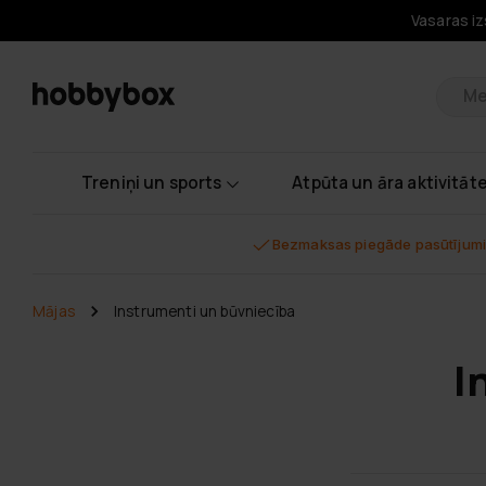
Vasaras iz
Pr
Treniņi un sports
Atpūta un āra aktivitāt
Bezmaksas piegāde pasūtījumi
Mājas
Instrumenti un būvniecība
I