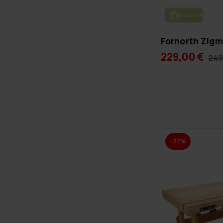
BEZ­MAK­SAS PIE­GĀ­
Fornorth Zig
229,00 €
249
-27%