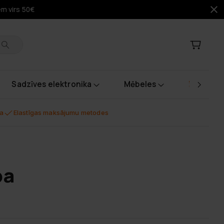
em virs 50€
Sadzīves elektronika
Mēbeles
Instrume
na
Elastīgas maksājumu metodes
ba