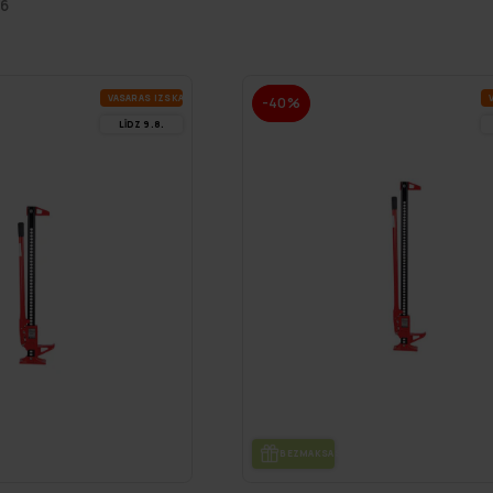
26
VA­SA­RAS IZ­SKA­ŅA
V
-40%
LĪDZ 9.8.
DE
BEZ­MAK­SAS PIE­GĀ­DE