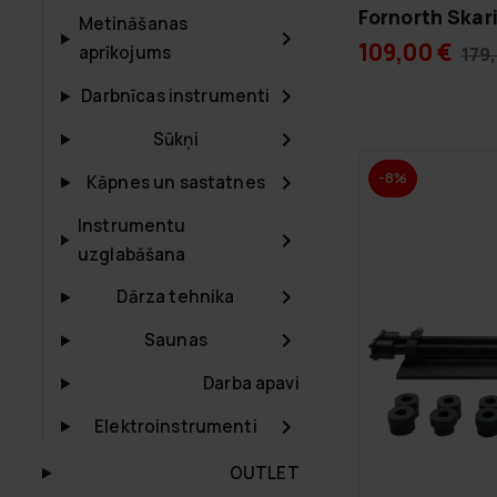
Fornorth Skari
Metināšanas
109,00 €
aprīkojums
179
Darbnīcas instrumenti
Sūkņi
-8%
Kāpnes un sastatnes
Instrumentu
uzglabāšana
Dārza tehnika
Saunas
Darba apavi
Elektroinstrumenti
OUTLET