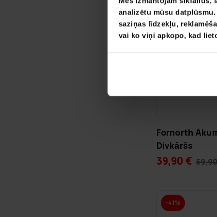
Mēs izmantojam sīkfailus, l
analizētu mūsu datplūsmu. I
saziņas līdzekļu, reklamēša
vai ko viņi apkopo, kad lie
Fornorth Akum
Divkāršs
39,90 €
59,90
-41%