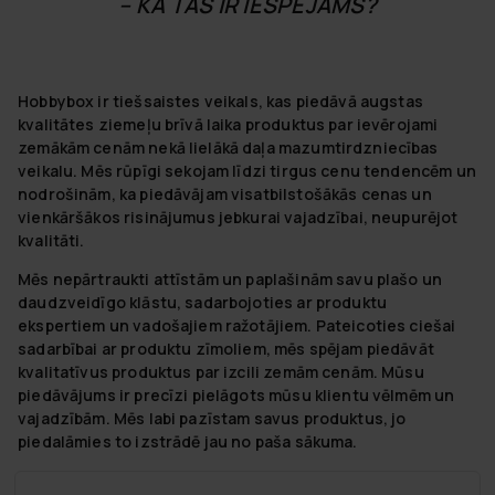
– KĀ TAS IR IESPĒJAMS?
Hobbybox ir tiešsaistes veikals, kas piedāvā augstas
kvalitātes ziemeļu brīvā laika produktus par ievērojami
zemākām cenām nekā lielākā daļa mazumtirdzniecības
veikalu. Mēs rūpīgi sekojam līdzi tirgus cenu tendencēm un
nodrošinām, ka piedāvājam visatbilstošākās cenas un
vienkāršākos risinājumus jebkurai vajadzībai, neupurējot
kvalitāti.
Mēs nepārtraukti attīstām un paplašinām savu plašo un
daudzveidīgo klāstu, sadarbojoties ar produktu
ekspertiem un vadošajiem ražotājiem. Pateicoties ciešai
sadarbībai ar produktu zīmoliem, mēs spējam piedāvāt
kvalitatīvus produktus par izcili zemām cenām. Mūsu
piedāvājums ir precīzi pielāgots mūsu klientu vēlmēm un
vajadzībām. Mēs labi pazīstam savus produktus, jo
piedalāmies to izstrādē jau no paša sākuma.