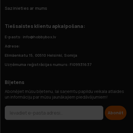
Sazinieties ar mums
Tiešsaistes klientu apkalpošana:
E-pasts: info@hobbybox.lv
Adrese:
Elimäenkatu 15, 00510 Helsinki, Somija
Uzņēmuma reģistrācijas numurs: FI09931637
Biļetens
Abonējiet mūsu biļetenu, lai saņemtu papildu veikala atlaides
un informāciju par mūsu jaunākajiem piedāvājumiem!
Abonēt