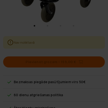
Nav noliktavā
Pievienot grozam
–
159,00 €
Bezmaksas piegāde
pasūtījumiem virs 50€
60 dienu atgriešanas politika
Ātra klientu apkalpošana