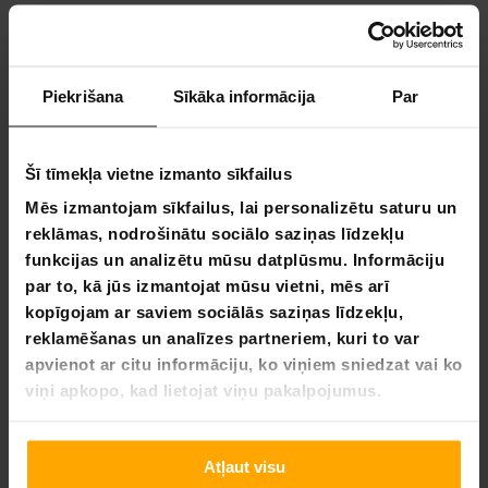
4,8
Balstoties uz 8 autsauksmēm
Piekrišana
Sīkāka informācija
Par
7
0
Šī tīmekļa vietne izmanto sīkfailus
1
Mēs izmantojam sīkfailus, lai personalizētu saturu un
0
reklāmas, nodrošinātu sociālo saziņas līdzekļu
0
funkcijas un analizētu mūsu datplūsmu. Informāciju
par to, kā jūs izmantojat mūsu vietni, mēs arī
UZRAKSTĪT ATSAUKSMI
kopīgojam ar saviem sociālās saziņas līdzekļu,
reklamēšanas un analīzes partneriem, kuri to var
UZDOT JAUTĀJUMU
apvienot ar citu informāciju, ko viņiem sniedzat vai ko
viņi apkopo, kad lietojat viņu pakalpojumus.
Atsauksme
Jautājums
Atļaut visu