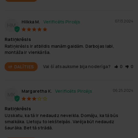
07.13.2024
Hilkka M.
HM
Ratiņkrēsls
Ratiņkrēsls ir atbildis manām gaidām. Darbojas labi, 
montāža ir vienkārša.
Vai šī atsauksme bija noderīga?
0
0
DALĪTIES
06.25.2024
Margaretha K.
MK
Ratiņkrēsls
Uzskatu, ka tā ir nedaudz neveikla. Domāju, ka tā būs 
smalkāka. Lietoju to iekštelpās. Varēja būt nedaudz 
šaurāka. Bet tā strādā.