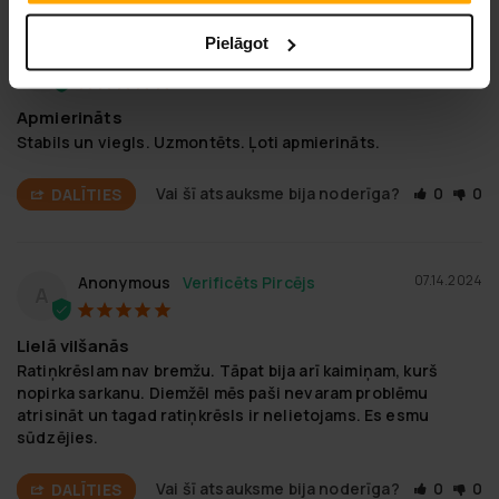
Pielāgot
07.14.2024
Anonymous
A
Apmierināts
Stabils un viegls. Uzmontēts. Ļoti apmierināts.
Vai šī atsauksme bija noderīga?
0
0
DALĪTIES
07.14.2024
Anonymous
A
Lielā vilšanās
Ratiņkrēslam nav bremžu. Tāpat bija arī kaimiņam, kurš 
nopirka sarkanu. Diemžēl mēs paši nevaram problēmu 
atrisināt un tagad ratiņkrēsls ir nelietojams. Es esmu 
sūdzējies.
Vai šī atsauksme bija noderīga?
0
0
DALĪTIES