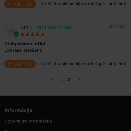
Vai šī atsauksme bija noderīga?
0
0
DALĪTIES
06.17.2024
Kari H.
KH
Staigāšanas ratiņi
Ļoti labs lietošanā
Vai šī atsauksme bija noderīga?
0
0
DALĪTIES
<
1
2
>
Informācija
Uzņēmuma informācija