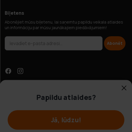
Biļetens
Abonējiet mūsu biļetenu, lai saņemtu papildu veikala atlaides
un informāciju par mūsu jaunākajiem piedāvājumiem!
Abonēt
Papildu atlaides?
Klientu apkalpošana
Jā, lūdzu!
© Hobbybox 2025