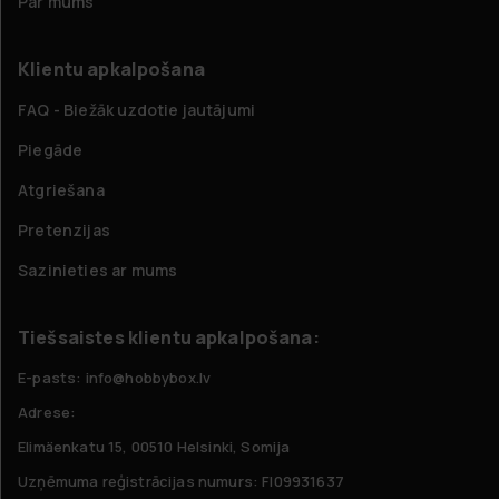
Par mums
Klientu apkalpošana
FAQ - Biežāk uzdotie jautājumi
Piegāde
Atgriešana
Pretenzijas
Sazinieties ar mums
Tiešsaistes klientu apkalpošana:
E-pasts: info@hobbybox.lv
Adrese:
Elimäenkatu 15, 00510 Helsinki, Somija
Uzņēmuma reģistrācijas numurs: FI09931637