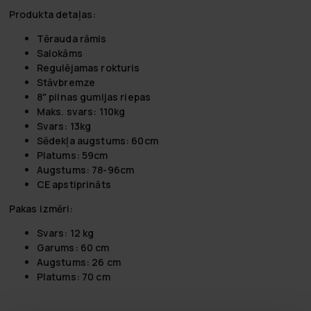
Produkta detaļas:
Tērauda rāmis
Salokāms
Regulējamas rokturis
Stāvbremze
8" pilnas gumijas riepas
Maks. svars: 110kg
Svars: 13kg
Sēdekļa augstums: 60cm
Platums: 59cm
Augstums: 78-96cm
CE apstiprināts
Pakas izmēri:
Svars: 12 kg
Garums: 60 cm
Augstums: 26 cm
Platums: 70 cm