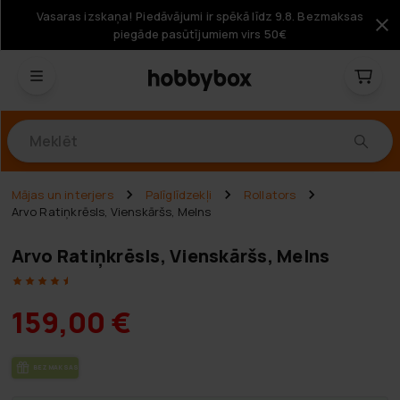
Vasaras izskaņa! Piedāvājumi ir spēkā līdz 9.8. Bezmaksas
piegāde pasūtījumiem virs 50€
Produkti
Mājas un interjers
Palīglīdzekļi
Rollators
Arvo Ratiņkrēsls, Vienskāršs, Melns
Arvo Ratiņkrēsls, Vienskāršs, Melns
159,00 €
BEZ­MAK­SAS PIE­GĀ­DE