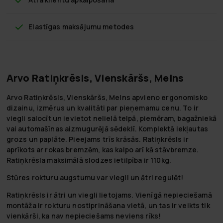
Elastīgas maksājumu metodes
Arvo Ratiņkrēsls, Vienskāršs, Melns
Arvo Ratiņkrēsls, Vienskāršs, Melns
apvieno ergonomisko
dizainu, izmērus un kvalitāti par pieņemamu cenu. To ir
viegli salocīt un ievietot nelielā telpā, piemēram, bagažniekā
vai automašīnas aizmugurējā sēdeklī. Komplektā iekļautas
grozs un paplāte. Pieejams trīs krāsās. Ratiņkrēsls ir
aprīkots ar rokas bremzēm, kas kalpo arī kā stāvbremze.
Ratiņkrēsla maksimālā slodzes ietilpība ir 110kg.
Stūres rokturu augstumu var viegli un ātri regulēt!
Ratiņkrēsls ir ātri un viegli lietojams. Vienīgā nepieciešamā
montāža ir rokturu nostiprināšana vietā, un tas ir veikts tik
vienkārši, ka nav nepieciešams neviens rīks!