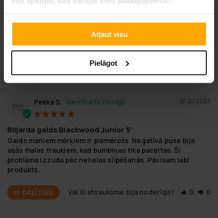
viņi apkopo, kad lietojat viņu pakalpojumus.
UZDOT JAUTĀJUMU
Atļaut visu
Atsauksme
Jautājums
Pielāgot
01.20.2023
Pekka S.
PS
Biljarda galds Blackwood Junior 5'
Galds maniem mērķiem ir piemērots. Negatīvā puse bija 
asās malas traukiem, kad bumbiņas tika paceltas. Šī 
problēma izzuda pēc nelielas slīpēšanas. Pavisam labi 
produkts.
Vai šī atsauksme bija noderīga?
0
0
DALĪTIES