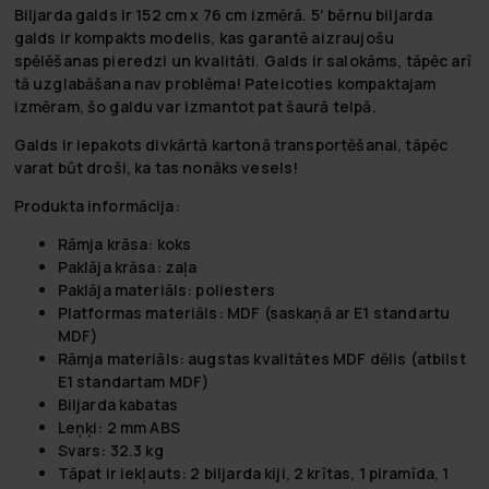
Biljarda galds ir 152 cm x 76 cm izmērā. 5' bērnu biljarda
galds ir kompakts modelis, kas garantē aizraujošu
spēlēšanas pieredzi un kvalitāti. Galds ir salokāms, tāpēc arī
tā uzglabāšana nav problēma! Pateicoties kompaktajam
izmēram, šo galdu var izmantot pat šaurā telpā.
Galds ir iepakots divkārtā kartonā transportēšanai, tāpēc
varat būt droši, ka tas nonāks vesels!
Produkta informācija:
Rāmja krāsa: koks
Paklāja krāsa: zaļa
Paklāja materiāls: poliesters
Platformas materiāls: MDF (saskaņā ar E1 standartu
MDF)
Rāmja materiāls: augstas kvalitātes MDF dēlis (atbilst
E1 standartam MDF)
Biljarda kabatas
Leņķi: 2 mm ABS
Svars: 32.3 kg
Tāpat ir iekļauts: 2 biljarda kiji, 2 krītas, 1 piramīda, 1