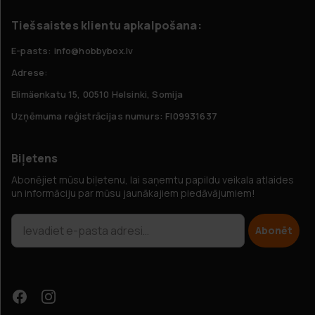
Tiešsaistes klientu apkalpošana:
E-pasts: info@hobbybox.lv
Adrese:
Elimäenkatu 15, 00510 Helsinki, Somija
Uzņēmuma reģistrācijas numurs: FI09931637
Biļetens
Abonējiet mūsu biļetenu, lai saņemtu papildu veikala atlaides
un informāciju par mūsu jaunākajiem piedāvājumiem!
Abonēt