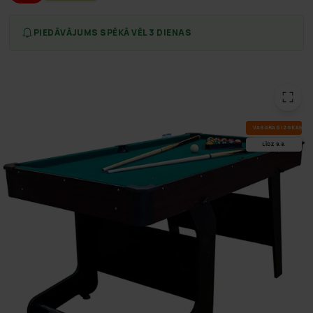
PIEDĀVĀJUMS SPĒKĀ VĒL 3 DIENAS
VA­SA­RAS IZ­SKA­ŅA
LĪDZ 9.8.