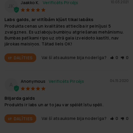
10.03.2021
Jaakko K.
JK
Labs galds, ar viltībām kļūst tikai labāks
Produkta cenas un kvalitātes attiecība ir pelnījusi 5 
zvaigznes. Es uzlaboju bumbiņu atgriešanas mehānismu. 
Bumbas patīkami ripo uz otrā gala izveidoto kastīti, nav 
jārokas maisiņos. Tātad liels OK!
Vai šī atsauksme bija noderīga?
0
0
DALĪTIES
04.15.2020
Anonymous
A
Biljarda galds
Produkts ir labs un ar to jau var spēlēt īstu spēli.
Vai šī atsauksme bija noderīga?
0
0
DALĪTIES