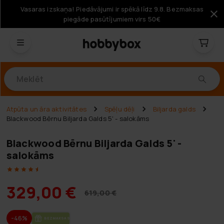
Vasaras izskaņa! Piedāvājumi ir spēkā līdz 9.8. Bezmaksas
piegāde pasūtījumiem virs 50€
Produkti
Atpūta un āra aktivitātes
Spēļu dēļi
Biljarda galds
Blackwood Bērnu Biljarda Galds 5' - salokāms
Blackwood Bērnu Biljarda Galds 5' -
salokāms
329,00 €
619,00 €
-46%
BEZ­MAK­SAS PIE­GĀ­DE