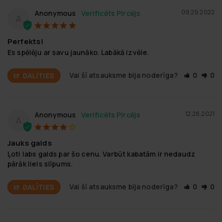
09.29.2022
Anonymous
A
Perfekts!
Es spēlēju ar savu jaunāko. Labākā izvēle.
Vai šī atsauksme bija noderīga?
0
0
DALĪTIES
12.28.2021
Anonymous
A
Jauks galds
Ļoti labs galds par šo cenu. Varbūt kabatām ir nedaudz 
pārāk liels slīpums.
Vai šī atsauksme bija noderīga?
0
0
DALĪTIES