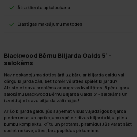
Ātra klientu apkalpošana
Elastīgas maksājumu metodes
Blackwood Bērnu Biljarda Galds 5' -
salokāms
Nav noskaņojuma doties ārā uz bāru ar biljarda galdu vai
dārgu biljarda zāli, bet tomēr vēlaties spēlēt biljardu?
Atrisiniet savu problēmu ar augstas kvalitātes, 5 pēdu garu
salokāmu Blackwood Bērnu Biljarda Galds 5' - salokāms un
izveidojiet savu biljarda zāli mājās!
Ar šo biljarda galdu jūs saņemat visus vajadzīgos biljarda
piederumus un aprīkojumu spēlei: divus biljarda kiju, pilnu
bumbu komplektu, krītu un protams, piramīdu! Jūs varat sākt
spēlēt nekavējoties, bez papildus pirkumiem.