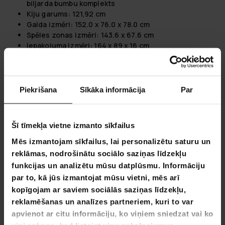
biljarda bumbu komplekts
Kiju garums: 121,92 cm
Galda izmēri: 152.0 x 76.0 x 78.0 cm
Spēles zonas izmēri: 143.6 x 67.6 cm
Iepakojuma izmēri: 164 x 89 x 16 cm
Iepakojuma svars: 37 kg
Piekrišana
Sīkāka informācija
Par
4,4
Balstoties uz 9 autsauksmēm
Šī tīmekļa vietne izmanto sīkfailus
Mēs izmantojam sīkfailus, lai personalizētu saturu un
5
reklāmas, nodrošinātu sociālo saziņas līdzekļu
3
funkcijas un analizētu mūsu datplūsmu. Informāciju
1
par to, kā jūs izmantojat mūsu vietni, mēs arī
0
kopīgojam ar saviem sociālās saziņas līdzekļu,
0
reklamēšanas un analīzes partneriem, kuri to var
apvienot ar citu informāciju, ko viņiem sniedzat vai ko
UZRAKSTĪT ATSAUKSMI