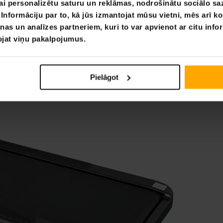
ai personalizētu saturu un reklāmas, nodrošinātu sociālo saz
nformāciju par to, kā jūs izmantojat mūsu vietni, mēs arī k
nas un analīzes partneriem, kuri to var apvienot ar citu info
tojat viņu pakalpojumus.
Pielāgot