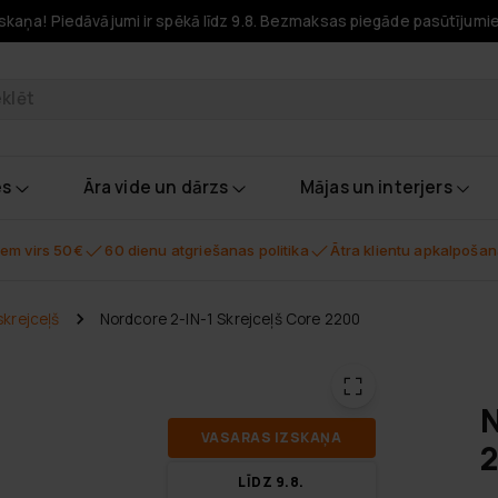
skaņa! Piedāvājumi ir spēkā līdz 9.8. Bezmaksas piegāde pasūtījumi
odukti
es
Āra vide un dārzs
Mājas un interjers
em virs 50€
60 dienu atgriešanas politika
Ātra klientu apkalpoša
skrejceļš
Nordcore 2-IN-1 Skrejceļš Core 2200
N
VA­SA­RAS IZ­SKA­ŅA
LĪDZ 9.8.