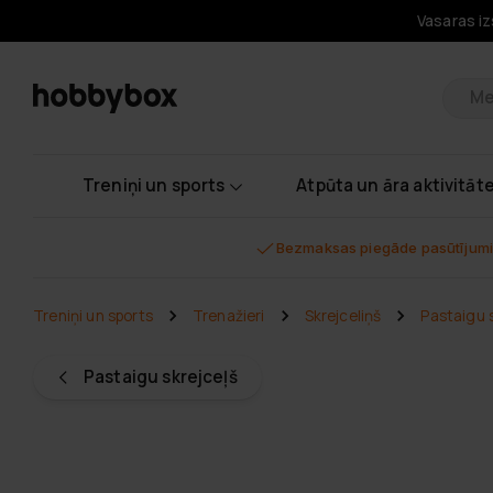
Vasaras iz
Pr
Treniņi un sports
Atpūta un āra aktivitāt
Bezmaksas piegāde pasūtījumi
Treniņi un sports
Trenažieri
Skrejceliņš
Pastaigu 
Pastaigu skrejceļš