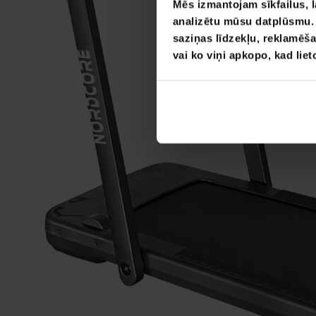
Mēs izmantojam sīkfailus, l
analizētu mūsu datplūsmu. I
saziņas līdzekļu, reklamēša
vai ko viņi apkopo, kad lie