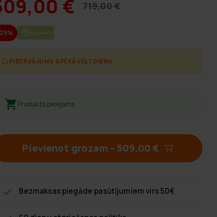
509,00 €
719,00 €
-29%
BEZ­MAK­SAS PIE­GĀ­DE
PIEDĀVĀJUMS SPĒKĀ VĒL 1 DIENU
Produkts pieejams
Pievienot grozam
–
509,00 €
Bezmaksas piegāde
pasūtījumiem virs 50€