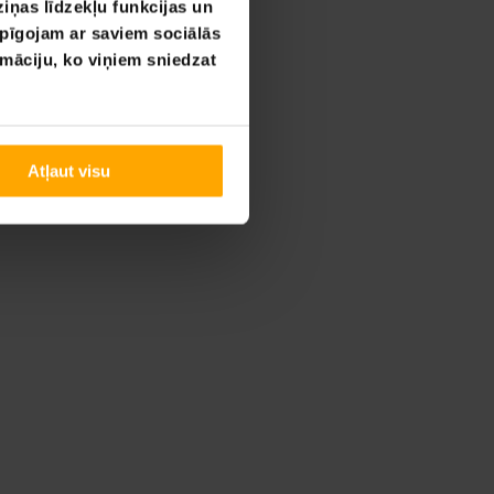
iņas līdzekļu funkcijas un
opīgojam ar saviem sociālās
rmāciju, ko viņiem sniedzat
Atļaut visu