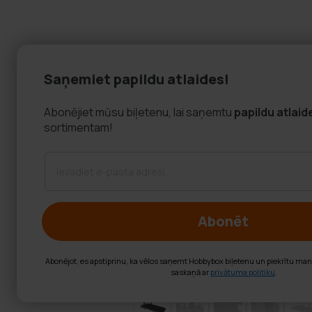
Saņemiet papildu atlaides!
Abonējiet mūsu biļetenu, lai saņemtu
papildu atlaid
sortimentam!
Abonēt
Abonējot, es apstiprinu, ka vēlos saņemt Hobbybox biļetenu un piekrītu ma
saskaņā ar
privātuma politiku
.