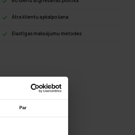
60 dienu atgriešanas politika
Ātra klientu apkalpošana
Elastīgas maksājumu metodes
Par