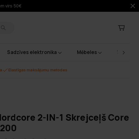
em virs 50€
Sadzīves elektronika
Mēbeles
Instrume
na
Elastīgas maksājumu metodes
ordcore 2-IN-1 Skrejceļš Core
2200