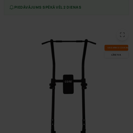
PIEDĀVĀJUMS SPĒKĀ VĒL 2 DIENAS
VA­SA­RAS IZ­SKA­ŅA
LĪDZ 9.8.