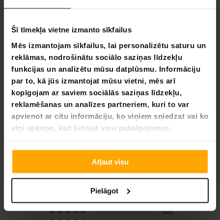
Maksimālais lietotāja svars: 150 kg
Svars: 32 kg
Garums: 110 cm
Šī tīmekļa vietne izmanto sīkfailus
Platums: 123.5 cm
Mēs izmantojam sīkfailus, lai personalizētu saturu un
Augstums: 216 cm
reklāmas, nodrošinātu sociālo saziņas līdzekļu
Iepakojuma izmēri:
funkcijas un analizētu mūsu datplūsmu. Informāciju
Svars: 35 kg
par to, kā jūs izmantojat mūsu vietni, mēs arī
Garums: 127 cm
kopīgojam ar saviem sociālās saziņas līdzekļu,
Augstums: 65 cm
reklamēšanas un analīzes partneriem, kuri to var
Platums: 16 cm
apvienot ar citu informāciju, ko viņiem sniedzat vai ko
viņi apkopo, kad lietojat viņu pakalpojumus.
Atļaut visu
5,0
Balstoties uz 1 autsauksmēm
Pielāgot
1
0