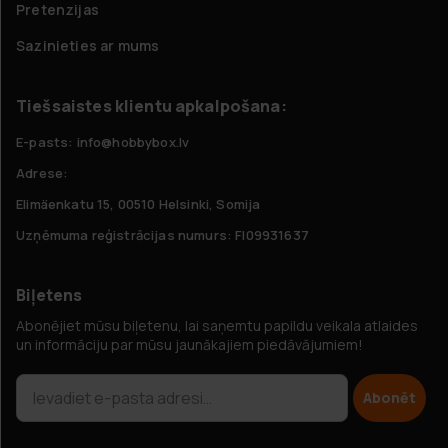
Pretenzijas
Sazinieties ar mums
Tiešsaistes klientu apkalpošana:
E-pasts: info@hobbybox.lv
Adrese:
Elimäenkatu 15, 00510 Helsinki, Somija
Uzņēmuma reģistrācijas numurs: FI09931637
Biļetens
Abonējiet mūsu biļetenu, lai saņemtu papildu veikala atlaides
un informāciju par mūsu jaunākajiem piedāvājumiem!
Abonēt