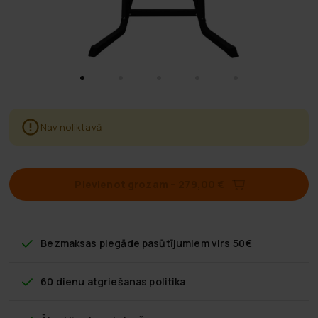
Nav noliktavā
Pievienot grozam
–
279,00 €
Bezmaksas piegāde
pasūtījumiem virs 50€
60 dienu atgriešanas politika