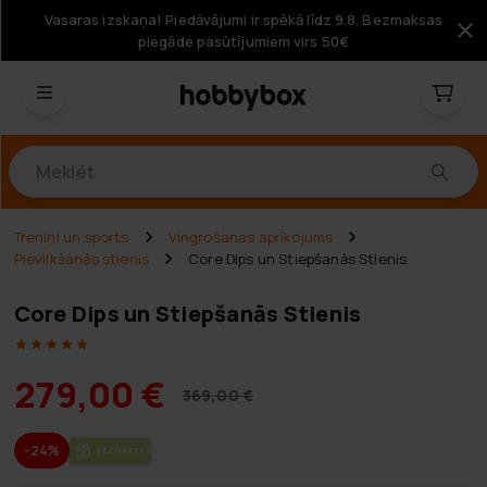
Vasaras izskaņa! Piedāvājumi ir spēkā līdz 9.8. Bezmaksas
piegāde pasūtījumiem virs 50€
Produkti
Treniņi un sports
Vingrošanas aprīkojums
Pievilkšanās stienis
Core Dips un Stiepšanās Stienis
Core Dips un Stiepšanās Stienis
279,00 €
369,00 €
-24%
BEZ­MAK­SAS PIE­GĀ­DE