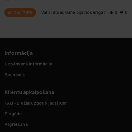
Vai šī atsauksme bija noderīga?
0
0
DALĪTIES
Informācija
Uzņēmuma informācija
Par mums
Klientu apkalpošana
FAQ - Biežāk uzdotie jautājumi
Piegāde
Atgriešana