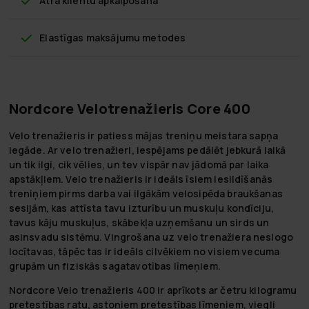
Ātra klientu apkalpošana
Elastīgas maksājumu metodes
Nordcore Velotrenažieris Core 400
Velo trenažieris ir patiess mājas treniņu meistara sapņa
iegāde. Ar velo trenažieri, iespējams pedālēt jebkurā laikā
un tik ilgi, cik vēlies, un tev vispār nav jādomā par laika
apstākļiem. Velo trenažieris ir ideāls īsiem iesildīšanās
treniņiem pirms darba vai ilgākām velosipēda braukšanas
sesijām, kas attīsta tavu izturību un muskuļu kondīciju,
tavus kāju muskuļus, skābekļa uzņemšanu un sirds un
asinsvadu sistēmu. Vingrošana uz velo trenažiera neslogo
locītavas, tāpēc tas ir ideāls cilvēkiem no visiem vecuma
grupām un fiziskās sagatavotības līmeņiem.
Nordcore Velo trenažieris 400 ir aprīkots ar četru kilogramu
pretestības ratu, astoņiem pretestības līmeņiem, viegli