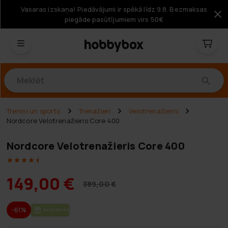
Vasaras izskaņa! Piedāvājumi ir spēkā līdz 9.8. Bezmaksas
piegāde pasūtījumiem virs 50€
Produkti
Treniņi un sports
Trenažieri
Velotrenažieris
Nordcore Velotrenažieris Core 400
Nordcore Velotrenažieris Core 400
149,00 €
389,00 €
-61%
BEZ­MAK­SAS PIE­GĀ­DE