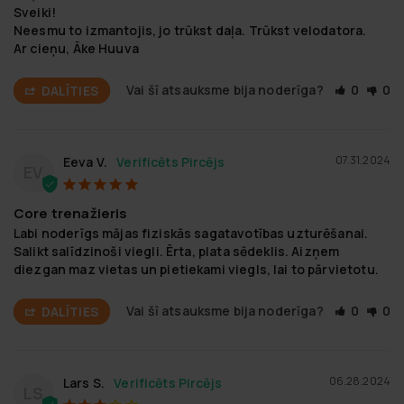
Sveiki!

Neesmu to izmantojis, jo trūkst daļa. Trūkst velodatora.

Ar cieņu, Āke Huuva
Vai šī atsauksme bija noderīga?
0
0
DALĪTIES
07.31.2024
Eeva V.
EV
Core trenažieris
Labi noderīgs mājas fiziskās sagatavotības uzturēšanai. 
Salikt salīdzinoši viegli. Ērta, plata sēdeklis. Aizņem 
diezgan maz vietas un pietiekami viegls, lai to pārvietotu.
Vai šī atsauksme bija noderīga?
0
0
DALĪTIES
06.28.2024
Lars S.
LS