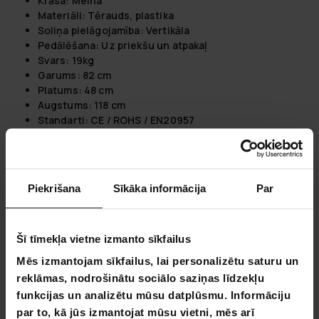
Krāsa: Melna
Materiāli: Tērauds, plastika
Soliņa pielāgojamība: Vertikāla
Pedālēšana: Uz priekšu un atpakaļ
Svars: 19kg
Garums: 82 cm
Platums: 48 cm
Augstums: 118 cm
Standarti: CE / ROHS / EN20957
Monitora baterijas: AAAx2 gabali (iekļauti)
Iepakojuma izmēri:
Svars: 21.3 kg
Piekrišana
Sīkāka informācija
Par
Garums: 64 cm
Augstums: 26 cm
Platums: 58 cm
Šī tīmekļa vietne izmanto sīkfailus
Mēs izmantojam sīkfailus, lai personalizētu saturu un
reklāmas, nodrošinātu sociālo saziņas līdzekļu
funkcijas un analizētu mūsu datplūsmu. Informāciju
4,6
par to, kā jūs izmantojat mūsu vietni, mēs arī