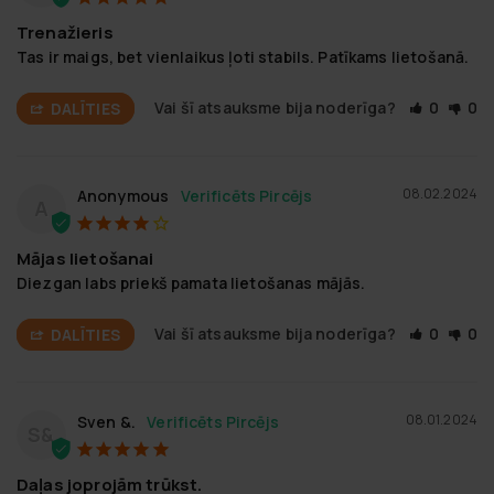
Trenažieris
Tas ir maigs, bet vienlaikus ļoti stabils. Patīkams lietošanā.
Vai šī atsauksme bija noderīga?
0
0
DALĪTIES
08.02.2024
Anonymous
A
Mājas lietošanai
Diezgan labs priekš pamata lietošanas mājās.
Vai šī atsauksme bija noderīga?
0
0
DALĪTIES
08.01.2024
Sven &.
S&
Daļas joprojām trūkst.