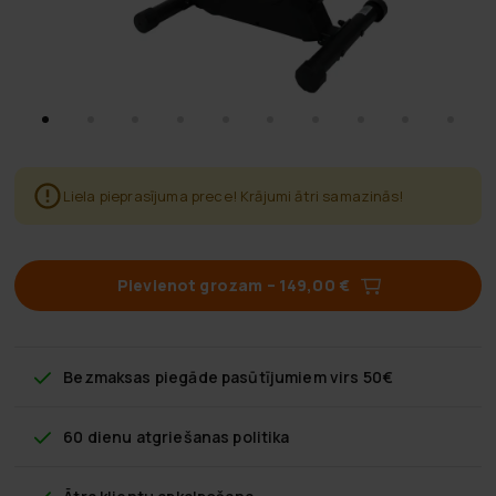
Liela pieprasījuma prece! Krājumi ātri samazinās!
Pievienot grozam
–
149,00 €
Bezmaksas piegāde
pasūtījumiem virs 50€
60 dienu atgriešanas politika