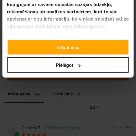
Balstoties uz 14 autsauksmēm
kopīgojam ar saviem sociālās saziņas līdzekļu,
reklamēšanas un analīzes partneriem, kuri to var
10
apvienot ar citu informāciju, ko viņiem sniedzat vai ko
2
viņi apkopo, kad lietojat viņu pakalpojumus.
2
0
0
Atļaut visu
UZRAKSTĪT ATSAUKSMI
Pielāgot
UZDOT JAUTĀJUMU
Atsauksme
Jautājums
09.17.2024
Crister F.
CF