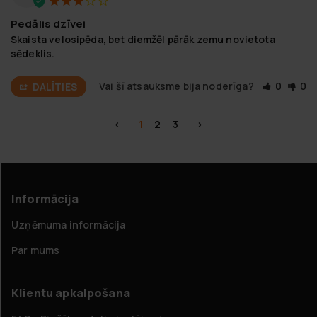
Pedālis dzīvei
Skaista velosipēda, bet diemžēl pārāk zemu novietota 
sēdeklis.
Vai šī atsauksme bija noderīga?
0
0
DALĪTIES
<
1
2
3
>
Informācija
Uzņēmuma informācija
Par mums
Klientu apkalpošana