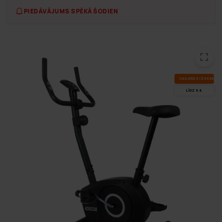
PIEDĀVĀJUMS SPĒKĀ ŠODIEN
VA­SA­RAS IZ­SKA­ŅA
LĪDZ 9.8.