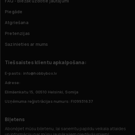
FAQ - Biežāk uzdotie jautājumi
Piegāde
Atgriešana
Pretenzijas
Sazinieties ar mums
Tiešsaistes klientu apkalpošana:
E-pasts: info@hobbybox.lv
Adrese:
Elimäenkatu 15, 00510 Helsinki, Somija
Uzņēmuma reģistrācijas numurs: FI09931637
Biļetens
Abonējiet mūsu biļetenu, lai saņemtu papildu veikala atlaides
un informāciju par mūsu jaunākajiem piedāvājumiem!