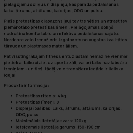
pielāgojamu soliņu un displeju, kas parāda pedālēšanas
laiku, ātrumu, attālumu, kalorijas, ODO un pulsu.
Plašs pretestības diapazons ļauj tev trenēties un atrast tev
piemērotāko pretestības līmeni. Pielāgojamais soliņš
nodrošina komfortablu un efektīvu pedālēšanas sajūtu.
Nordcore velo trenažieris izgatavots no augstas kvalitātes
tērauda un plastmasas materiāliem.
Pat visstingrākajam fitness entuziastam nemaz ne vienmēr
pietiek ar laiku aiziet uz sporta zāli, vai arī laiks nav labs āra
treniņiem - un tieši tādēļ velo trenažiera iegāde ir lieliska
ideja!
Produkta informācija:
Pretestības ritenis: 4 kg
Pretestības līmeņi: 8
Displeja īpašības: Laiks, ātrums, attālums, kalorijas,
ODO, pulss
Maksimālais lietotāja svars: 120kg
Ieteicamais lietotāja garums: 150-190 cm