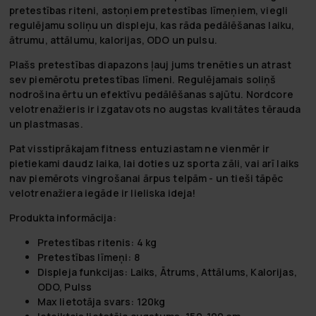
pretestības riteni, astoņiem pretestības līmeņiem, viegli
regulējamu soliņu un displeju, kas rāda pedālēšanas laiku,
ātrumu, attālumu, kalorijas, ODO un pulsu.
Plašs pretestības diapazons ļauj jums trenēties un atrast
sev piemērotu pretestības līmeni. Regulējamais soliņš
nodrošina ērtu un efektīvu pedālēšanas sajūtu. Nordcore
velotrenažieris ir izgatavots no augstas kvalitātes tērauda
un plastmasas.
Pat visstiprākajam fitness entuziastam ne vienmēr ir
pietiekami daudz laika, lai doties uz sporta zāli, vai arī laiks
nav piemērots vingrošanai ārpus telpām - un tieši tāpēc
velotrenažiera iegāde ir lieliska ideja!
Produkta informācija:
Pretestības ritenis: 4 kg
Pretestības līmeņi: 8
Displeja funkcijas: Laiks, Ātrums, Attālums, Kalorijas,
ODO, Pulss
Max lietotāja svars: 120kg