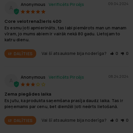
09.04.2024
Anonymous
A
Core velotrenažieris 400
Es esmu ļoti apmierināts, tas labi piemērots man un manam 
vīram, jo mums abiem ir vairāk nekā 80 gadu. Lietojam to 
katru dienu.
Vai šī atsauksme bija noderīga?
0
0
DALĪTIES
08.24.2024
Anonymous
A
Zema piegādes laika
Es jutu, ka produkta saņemšana prasīja daudz laika. Tas ir 
pieņemams par cenu, bet diemžēl ļoti neērts lietošanā.
Vai šī atsauksme bija noderīga?
0
0
DALĪTIES