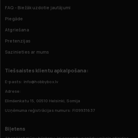
FAQ - Biežāk uzdotie jautājumi
Piegāde
Atgriešana
Pretenzijas
Sazinieties ar mums
Tiešsaistes klientu apkalpošana:
E-pasts: info@hobbybox.lv
Adrese:
Elimäenkatu 15, 00510 Helsinki, Somija
Uzņēmuma reģistrācijas numurs: FI09931637
Biļetens