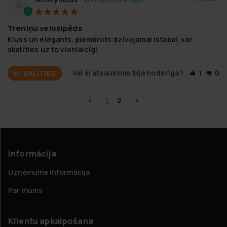
A
Treniņu velosipēds
Kluss un elegants, piemērots dzīvojamai istabai, var 
skatīties uz to vienlaicīgi.
Vai šī atsauksme bija noderīga?
1
0
DALĪTIES
<
1
2
>
Informācija
Uzņēmuma informācija
Par mums
Klientu apkalpošana