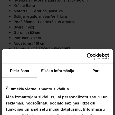
Ieteiktais lietotāja augstums: 150-190 cm
Krāsa: Balta
Materiāli: Tērauds, plastika
Soliņa regulējamība: Vertikāla
Pedālēšana: Uz priekšu un atpakaļ
Svars: 19kg
Garums: 82 cm
Platums: 48 cm
Augstums: 118 cm
Standarti: CE / ROHS / EN20957
Monitors darbojas ar AAAx2 baterijām (komplektā
iekļautas)
Paketes izmēri:
Piekrišana
Sīkāka informācija
Par
Svars: 21.3 kg
Garums: 64 cm
Augstums: 26 cm
Šī tīmekļa vietne izmanto sīkfailus
Platums: 58 cm
Mēs izmantojam sīkfailus, lai personalizētu saturu un
reklāmas, nodrošinātu sociālo saziņas līdzekļu
funkcijas un analizētu mūsu datplūsmu. Informāciju