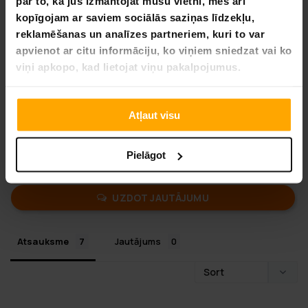
par to, kā jūs izmantojat mūsu vietni, mēs arī
4,6
kopīgojam ar saviem sociālās saziņas līdzekļu,
Balstoties uz 7 autsauksmēm
reklamēšanas un analīzes partneriem, kuri to var
apvienot ar citu informāciju, ko viņiem sniedzat vai ko
5
viņi apkopo, kad lietojat viņu pakalpojumus.
1
1
0
Atļaut visu
0
Pielāgot
UZRAKSTĪT ATSAUKSMI
UZDOT JAUTĀJUMU
Atsauksme
Jautājums