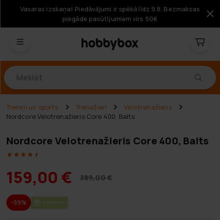
Vasaras izskaņa! Piedāvājumi ir spēkā līdz 9.8. Bezmaksas
piegāde pasūtījumiem virs 50€
Produkti
Treniņi un sports
Trenažieri
Velotrenažieris
Nordcore Velotrenažieris Core 400, Balts
Nordcore Velotrenažieris Core 400, Balts
159,00 €
389,00 €
-59%
BEZ­MAK­SAS PIE­GĀ­DE