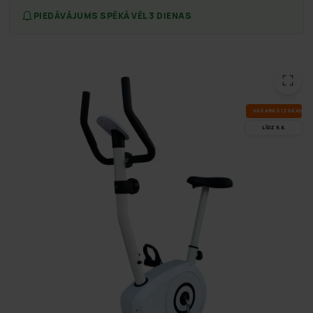
PIEDĀVĀJUMS SPĒKĀ VĒL 3 DIENAS
VA­SA­RAS IZ­SKA­ŅA
LĪDZ 9.8.