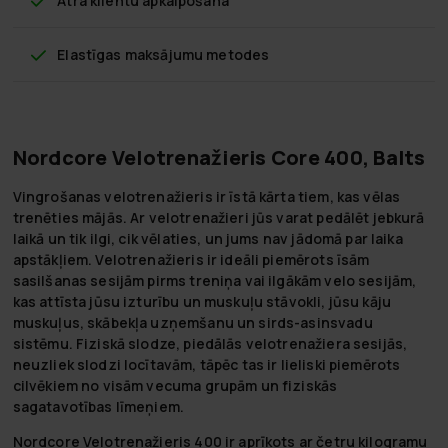
Ātra klientu apkalpošana
Elastīgas maksājumu metodes
Nordcore Velotrenažieris Core 400, Balts
Vingrošanas velotrenažieris ir īstā kārta tiem, kas vēlas
trenēties mājās. Ar velotrenažieri jūs varat pedālēt jebkurā
laikā un tik ilgi, cik vēlaties, un jums nav jādomā par laika
apstākļiem. Velotrenažieris ir ideāli piemērots īsām
sasilšanas sesijām pirms treniņa vai ilgākām velo sesijām,
kas attīsta jūsu izturību un muskuļu stāvokli, jūsu kāju
muskuļus, skābekļa uzņemšanu un sirds-asinsvadu
sistēmu. Fiziskā slodze, piedālās velotrenažiera sesijās,
neuzliek slodzi locītavām, tāpēc tas ir lieliski piemērots
cilvēkiem no visām vecuma grupām un fiziskās
sagatavotības līmeņiem.
Nordcore Velotrenažieris 400 ir aprīkots ar četru kilogramu