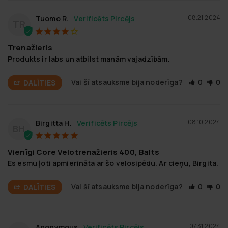
08.21.2024
Tuomo R.
TR
Trenažieris
Produkts ir labs un atbilst manām vajadzībām.
Vai šī atsauksme bija noderīga?
0
0
DALĪTIES
08.10.2024
Birgitta H.
BH
Vienīgi Core Velotrenažieris 400, Balts
Es esmu ļoti apmierināta ar šo velosipēdu. Ar cieņu, Birgita.
Vai šī atsauksme bija noderīga?
0
0
DALĪTIES
07.31.2024
Anonymous