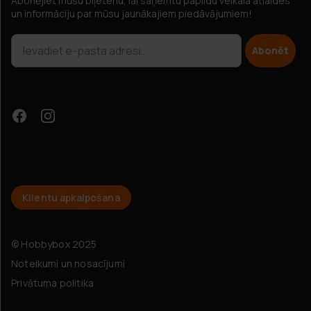
Abonējiet mūsu biļetenu, lai saņemtu papildu veikala atlaides
un informāciju par mūsu jaunākajiem piedāvājumiem!
Abonēt
Klientu apkalpošana
© Hobbybox 2025
Noteikumi un nosacījumi
Privātuma politika