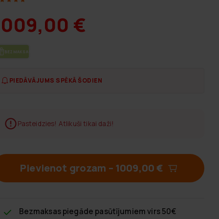
1009,00 €
BEZ­MAK­SAS PIE­GĀ­DE
PIEDĀVĀJUMS SPĒKĀ ŠODIEN
Pasteidzies! Atlikuši tikai daži!
Pievienot grozam
–
1009,00 €
Bezmaksas piegāde
pasūtījumiem virs 50€