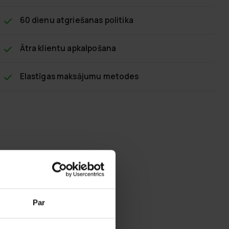
60 dienu atgriešanas politika
Ātra klientu apkalpošana
Elastīgas maksājumu metodes
Par