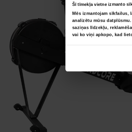
Šī tīmekļa vietne izmanto sīk
Mēs izmantojam sīkfailus, l
analizētu mūsu datplūsmu. I
saziņas līdzekļu, reklamēša
vai ko viņi apkopo, kad lie