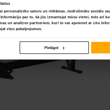
failus
ai personalizētu saturu un reklāmas, nodrošinātu sociālo saz
nformāciju par to, kā jūs izmantojat mūsu vietni, mēs arī k
nas un analīzes partneriem, kuri to var apvienot ar citu info
tojat viņu pakalpojumus.
Pielāgot