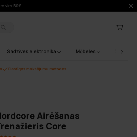
em virs 50€
Sadzīves elektronika
Mēbeles
Instrume
na
Elastīgas maksājumu metodes
ordcore Airēšanas
renažieris Core