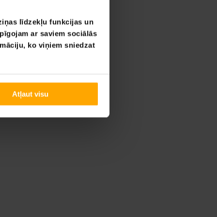
iņas līdzekļu funkcijas un
opīgojam ar saviem sociālās
rmāciju, ko viņiem sniedzat
Atļaut visu