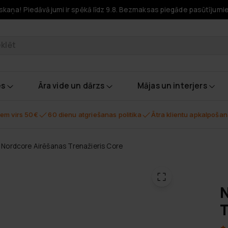
skaņa! Piedāvājumi ir spēkā līdz 9.8. Bezmaksas piegāde pasūtījumi
odukti
es
Āra vide un dārzs
Mājas un interjers
em virs 50€
60 dienu atgriešanas politika
Ātra klientu apkalpoša
Nordcore Airēšanas Trenažieris Core
N
T