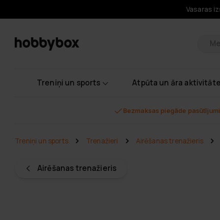
Vasaras iz
Pr
Treniņi un sports
Atpūta un āra aktivitāt
Bezmaksas piegāde pasūtījumi
Treniņi un sports
Trenažieri
Airēšanas trenažieris
Airēšanas trenažieris