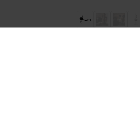
Abonējot, es apstiprinu, ka vēlos saņemt Hobbybox biļetenu un piekrītu manu per
saskaņā ar
privātuma politiku
.
Nordcore Airēša
Augstas kvalitātes Nordcore A
no izturīgiem materiāliem, tr
treniņa. 10 dažādi pretestības
sēdekļa dizains ļauj viegli air
sekot savam treniņam ar savu 
Materiāli: nerūsējošais 
Produkta svars: 32Kg
Displeja funkcijas: laiks
3 kg magnētiskā pretestī
Produkta izmēri: 224*6