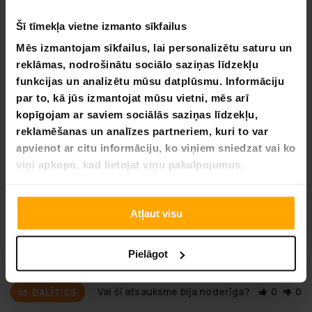
0
Šī tīmekļa vietne izmanto sīkfailus
Mēs izmantojam sīkfailus, lai personalizētu saturu un
UZRAKSTĪT ATSAUKSMI
reklāmas, nodrošinātu sociālo saziņas līdzekļu
funkcijas un analizētu mūsu datplūsmu. Informāciju
UZDOT JAUTĀJUMU
par to, kā jūs izmantojat mūsu vietni, mēs arī
kopīgojam ar saviem sociālās saziņas līdzekļu,
Atsauksme
Jautājums
reklamēšanas un analīzes partneriem, kuri to var
apvienot ar citu informāciju, ko viņiem sniedzat vai ko
viņi apkopo, kad lietojat viņu pakalpojumus.
06.21.2024
Miia
M
Atļaut visu
Ļoti laba dēlis un stabila. Apmierināts 🙂👌
Pielāgot
Ir labs, iesaku👌
Vai šī atsauksme bija noderīga?
0
0
DALĪTIES