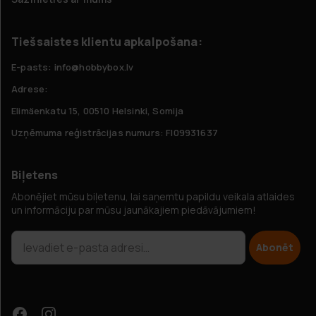
Tiešsaistes klientu apkalpošana:
E-pasts: info@hobbybox.lv
Adrese:
Elimäenkatu 15, 00510 Helsinki, Somija
Uzņēmuma reģistrācijas numurs: FI09931637
Biļetens
Abonējiet mūsu biļetenu, lai saņemtu papildu veikala atlaides
un informāciju par mūsu jaunākajiem piedāvājumiem!
Abonēt