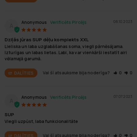
08.10.2023
Anonymous
A
Dziļās jūras SUP dēļu komplekts XXL
Lieliska un laba uzglabāšanas soma, viegli pārnēsājama. 
Izturīgas un labas lietas. Labi, ka var vienkārši iestatīt airi 
vēlamajā garumā.
Vai šī atsauksme bija noderīga?
0
0
DALĪTIES
07.07.2023
Anonymous
A
SUP
Viegli uzpūst, laba funkcionalitāte
Vai šī atsauksme bija noderīga?
0
0
DALĪTIES