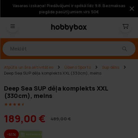
Vasaras izskaņa! Piedāvājumi ir spēkā līdz 9.8. Bezmaksas
piegāde pasūtījumiem virs 50€
Produkti
Atpūta un āra aktivitātes
Ūdens Sports
Sup dēlis
Deep Sea SUP dēļa komplekts XXL (330cm), melns
Deep Sea SUP dēļa komplekts XXL
(330cm), melns
189,00 €
489,00 €
-61%
BEZ­MAK­SAS PIE­GĀ­DE