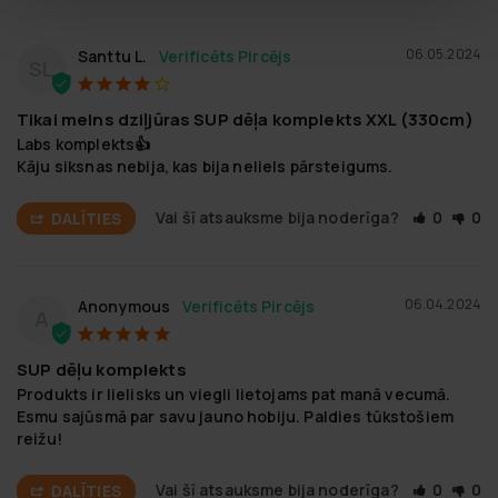
06.05.2024
Santtu L.
SL
Tikai melns dziļjūras SUP dēļa komplekts XXL (330cm)
Labs komplekts👍

Kāju siksnas nebija, kas bija neliels pārsteigums.
Vai šī atsauksme bija noderīga?
0
0
DALĪTIES
06.04.2024
Anonymous
A
SUP dēļu komplekts
Produkts ir lielisks un viegli lietojams pat manā vecumā. 
Esmu sajūsmā par savu jauno hobiju. Paldies tūkstošiem 
reižu!
Vai šī atsauksme bija noderīga?
0
0
DALĪTIES