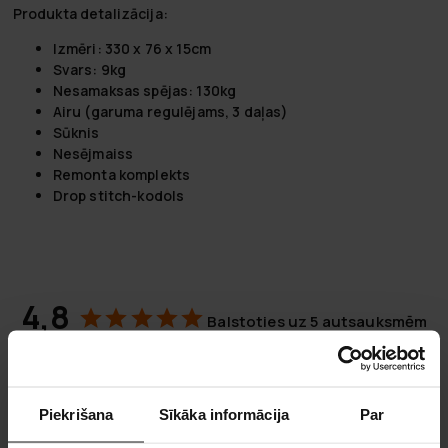
Produkta detalizācija:
Izmēri: 330 x 76 x 15cm
Svars: 9kg
Nesamaksas spējas: 130kg
Airu (garuma regulējams, 3 daļas)
Sūknis
Nesējmaiss
Remonta komplekts
Drop stitch-kodols
4,8
Balstoties uz 5 autsauksmēm
4
1
Piekrišana
Sīkāka informācija
Par
0
0