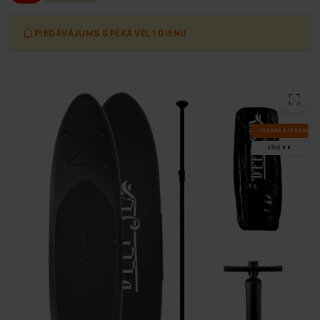
PIEDĀVĀJUMS SPĒKĀ VĒL 1 DIENU
VA­SA­RAS IZ­SKA­ŅA
LĪDZ 9.8.