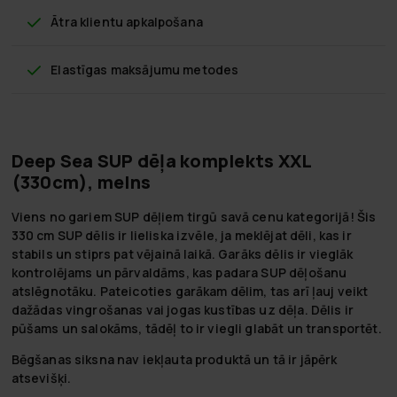
Ātra klientu apkalpošana
Elastīgas maksājumu metodes
Deep Sea SUP dēļa komplekts XXL
(330cm), melns
Viens no gariem SUP dēļiem tirgū savā cenu kategorijā! Šis
330 cm SUP dēlis ir lieliska izvēle, ja meklējat dēli, kas ir
stabils un stiprs pat vējainā laikā. Garāks dēlis ir vieglāk
kontrolējams un pārvaldāms, kas padara SUP dēļošanu
atslēgnotāku. Pateicoties garākam dēlim, tas arī ļauj veikt
dažādas vingrošanas vai jogas kustības uz dēļa. Dēlis ir
pūšams un salokāms, tādēļ to ir viegli glabāt un transportēt.
Bēgšanas siksna nav iekļauta produktā un tā ir jāpērk
atsevišķi.