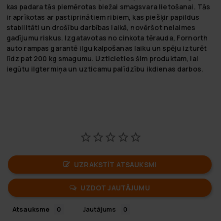
kas padara tās piemērotas biežai smagsvara lietošanai. Tās
ir aprīkotas ar pastiprinātiem ribiem, kas piešķir papildus
stabilitāti un drošību darbības laikā, novēršot nelaimes
gadījumu riskus. Izgatavotas no cinkota tērauda, Fornorth
auto rampas garantē ilgu kalpošanas laiku un spēju izturēt
līdz pat 200 kg smagumu. Uzticieties šim produktam, lai
iegūtu ilgtermiņa un uzticamu palīdzību ikdienas darbos.
UZRAKSTĪT ATSAUKSMI
UZDOT JAUTĀJUMU
Atsauksme
Jautājums