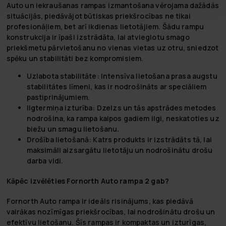
Auto un iekraušanas rampas izmantošana vērojama dažādās
situācijās, piedāvājot būtiskas priekšrocības ne tikai
profesionāļiem, bet arī ikdienas lietotājiem. Šādu rampu
konstrukcija ir īpaši izstrādāta, lai atvieglotu smago
priekšmetu pārvietošanu no vienas vietas uz otru, sniedzot
spēku un stabilitāti bez kompromisiem.
Uzlabota stabilitāte:
Intensīva lietošana prasa augstu
stabilitātes līmeni, kas ir nodrošināts ar speciāliem
pastiprinājumiem.
Ilgtermiņa izturība:
Dzelzs un tās apstrādes metodes
nodrošina, ka rampa kalpos gadiem ilgi, neskatoties uz
biežu un smagu lietošanu.
Drošība lietošanā:
Katrs produkts ir izstrādāts tā, lai
maksimāli aizsargātu lietotāju un nodrošinātu drošu
darba vidi.
Kāpēc izvēlēties Fornorth Auto rampa 2 gab?
Fornorth Auto rampa ir ideāls risinājums, kas piedāvā
vairākas nozīmīgas priekšrocības, lai nodrošinātu drošu un
efektīvu lietošanu. Šīs rampas ir kompaktas un izturīgas,