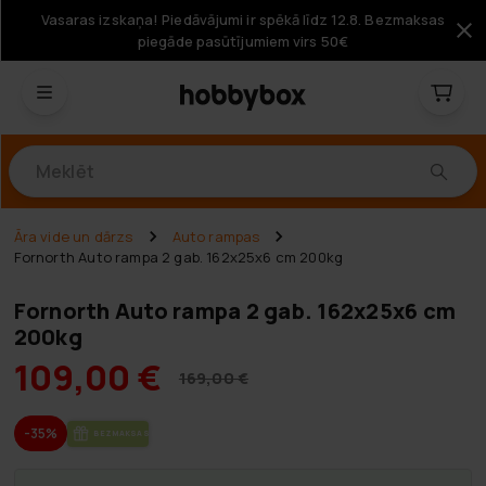
Vasaras izskaņa! Piedāvājumi ir spēkā līdz 12.8. Bezmaksas
piegāde pasūtījumiem virs 50€
Produkti
Āra vide un dārzs
Auto rampas
Fornorth Auto rampa 2 gab. 162x25x6 cm 200kg
Fornorth Auto rampa 2 gab. 162x25x6 cm
200kg
109,00 €
169,00 €
-35%
BEZ­MAK­SAS PIE­GĀ­DE