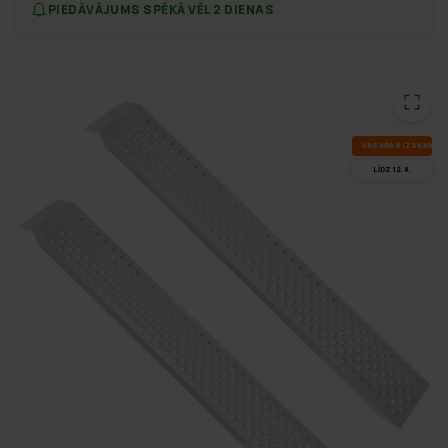
PIEDĀVĀJUMS SPĒKĀ VĒL 2 DIENAS
VA­SA­RAS IZ­SKA­ŅA
LĪDZ 12.8.