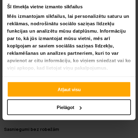
Ilgstoša cinkota tērauda konstrukcija:
Noturīga būve
Šī tīmekļa vietne izmanto sīkfailus
un materiālu izvēle nodrošina, ka rampas kalpos ilgi un
uzticami, tādējādi nodrošinot izcilu ieguldījumu
Mēs izmantojam sīkfailus, lai personalizētu saturu un
ilgtermiņā.
reklāmas, nodrošinātu sociālo saziņas līdzekļu
funkcijas un analizētu mūsu datplūsmu. Informāciju
Pakeiskite savo pasaulį su Fornorth
par to, kā jūs izmantojat mūsu vietni, mēs arī
Fornorth, kur kiekvienas savarankiškas iššūkis yra kūrybos
kopīgojam ar saviem sociālās saziņas līdzekļu,
galimybė. Mūsų patvarios ir efektyvios savarankiškos
reklamēšanas un analīzes partneriem, kuri to var
mašinos, nuo sniego šluotuvų iki malkų smulkintuvų,
apvienot ar citu informāciju, ko viņiem sniedzat vai ko
sukurtos tam, kad suteiktų jums galios jūsų projektams,
viņi apkopo, kad lietojat viņu pakalpojumus.
padarydamos lengviau kurti jūsų pasaulį taip, kaip jūs tai
įsivaizduojate. Pasitikima tiek ekspertų, tiek entuziastų,
Fornorth atneša inovacijas tiesiai į jūsų namus,
Atļaut visu
užtikrindama, kad jūsų svajonės nebeliktų tik svajonėmis.
Šiandien ištyrinėkite mūsų kolekciją ir pradėkite kurti savo
svajones su Fornorth. Nes kai kalbama apie jūsų aplinkos
Pielāgot
transformavimą, mes tikime, kad vienintelis ribas turėtų būti
jūsų vaizduotė.
Sasniegumi bez robežām