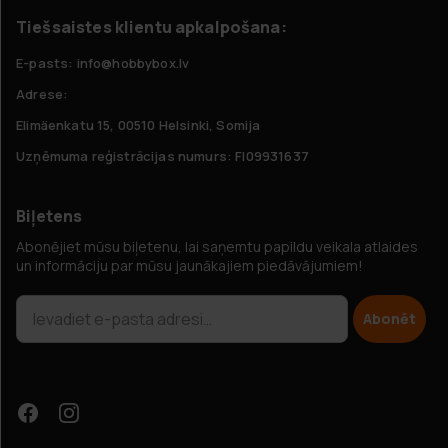
Tiešsaistes klientu apkalpošana:
E-pasts: info@hobbybox.lv
Adrese:
Elimäenkatu 15, 00510 Helsinki, Somija
Uzņēmuma reģistrācijas numurs: FI09931637
Biļetens
Abonējiet mūsu biļetenu, lai saņemtu papildu veikala atlaides
un informāciju par mūsu jaunākajiem piedāvājumiem!
Abonēt