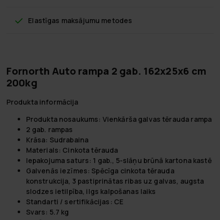
Elastīgas maksājumu metodes
Fornorth Auto rampa 2 gab. 162x25x6 cm
200kg
Produkta informācija
Produkta nosaukums: Vienkārša galvas tērauda rampa
2 gab. rampas
Krāsa: Sudrabaina
Materials: Cinkota tērauda
Iepakojuma saturs: 1 gab., 5-slāņu brūnā kartona kastē
Galvenās iezīmes: Spēcīga cinkota tērauda
konstrukcija, 3 pastiprinātas ribas uz galvas, augsta
slodzes ietilpība, ilgs kalpošanas laiks
Standarti / sertifikācijas: CE
Svars: 5.7 kg