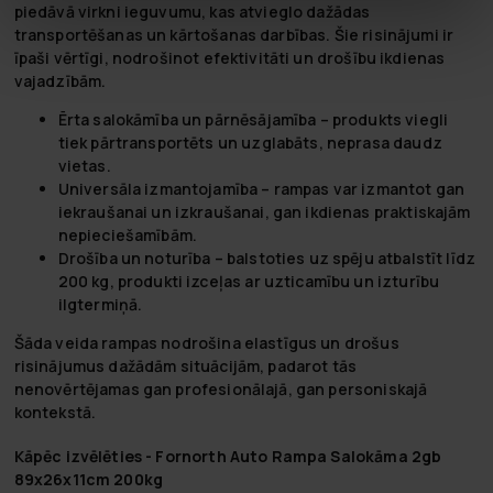
piedāvā virkni ieguvumu, kas atvieglo dažādas
transportēšanas un kārtošanas darbības. Šie risinājumi ir
īpaši vērtīgi, nodrošinot efektivitāti un drošību ikdienas
vajadzībām.
Ērta salokāmība un pārnēsājamība – produkts viegli
tiek pārtransportēts un uzglabāts, neprasa daudz
vietas.
Universāla izmantojamība – rampas var izmantot gan
iekraušanai un izkraušanai, gan ikdienas praktiskajām
nepieciešamībām.
Drošība un noturība – balstoties uz spēju atbalstīt līdz
200 kg, produkti izceļas ar uzticamību un izturību
ilgtermiņā.
Šāda veida rampas nodrošina elastīgus un drošus
risinājumus dažādām situācijām, padarot tās
nenovērtējamas gan profesionālajā, gan personiskajā
kontekstā.
Kāpēc izvēlēties - Fornorth Auto Rampa Salokāma 2gb
89x26x11cm 200kg