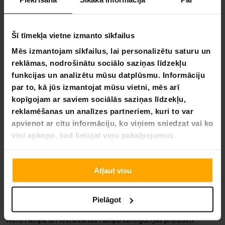
Cinkota tērauda konstrukcija:
Nodrošina ilgu
kalpošanas mūžu un spēj atbalstīt līdz 200 kg
smagumu.
Šī tīmekļa vietne izmanto sīkfailus
Pakeiskite savo pasaulį su Fornorth
Mēs izmantojam sīkfailus, lai personalizētu saturu un
reklāmas, nodrošinātu sociālo saziņas līdzekļu
Fornorth, kur kiekvienas savarankiškas iššūkis yra kūrybos
galimybė. Mūsų patvarios ir efektyvios savarankiškos
funkcijas un analizētu mūsu datplūsmu. Informāciju
mašinos, nuo sniego šluotuvų iki malkų smulkintuvų,
par to, kā jūs izmantojat mūsu vietni, mēs arī
sukurtos tam, kad suteiktų jums galios jūsų projektams,
kopīgojam ar saviem sociālās saziņas līdzekļu,
padarydamos lengviau kurti jūsų pasaulį taip, kaip jūs tai
reklamēšanas un analīzes partneriem, kuri to var
įsivaizduojate. Pasitikima tiek ekspertų, tiek entuziastų,
apvienot ar citu informāciju, ko viņiem sniedzat vai ko
Fornorth atneša inovacijas tiesiai į jūsų namus,
viņi apkopo, kad lietojat viņu pakalpojumus.
užtikrindama, kad jūsų svajonės nebeliktų tik svajonėmis.
Šiandien ištyrinėkite mūsų kolekciją ir pradėkite kurti savo
svajones su Fornorth. Nes kai kalbama apie jūsų aplinkos
transformavimą, mes tikime, kad vienintelis ribas turėtų būti
Atļaut visu
jūsų vaizduotė.
Pielāgot
Veiksmīgai ikdienai – ar Rampām
Auto rampu
un
iekrāšanas rampu
kategorijas produkti