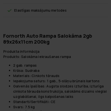
Elastīgas maksājumu metodes
Fornorth Auto Rampa Salokāma 2gb
89x26x11cm 200kg
Produkta informācija
Produkts: Salokāma iekraušanas rampa
2 gab. rampas
Krāsa: Sudraba
Materials: Cinkots tērauds
Iepakojuma saturs: 1 gab., 5-slāņu brūnais kartons
Galvenās īpašības: Augsta slodzes izturība, izturīga
cinkota tērauda konstrukcija, salokāms dizains vieglai
uzglabāšanai, ilgs kalpošanas laiks
Standarti/Sertifikāti: CE
Svars: 7.5 kg