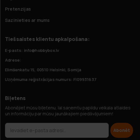
Pretenzijas
Sazinieties ar mums
Tiešsaistes klientu apkalpošana:
E-pasts: info@hobbybox.lv
Adrese:
Elimäenkatu 15, 00510 Helsinki, Somija
Uzņēmuma reģistrācijas numurs: FI09931637
Biļetens
Abonējiet mūsu biļetenu, lai saņemtu papildu veikala atlaides
un informāciju par mūsu jaunākajiem piedāvājumiem!
Abonēt