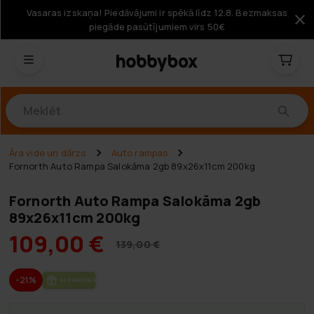
Vasaras izskaņa! Piedāvājumi ir spēkā līdz 12.8. Bezmaksas
piegāde pasūtījumiem virs 50€
Produkti
Āra vide un dārzs
Auto rampas
Fornorth Auto Rampa Salokāma 2gb 89x26x11cm 200kg
Fornorth Auto Rampa Salokāma 2gb
89x26x11cm 200kg
109,00 €
139,00 €
-21%
BEZ­MAK­SAS PIE­GĀ­DE