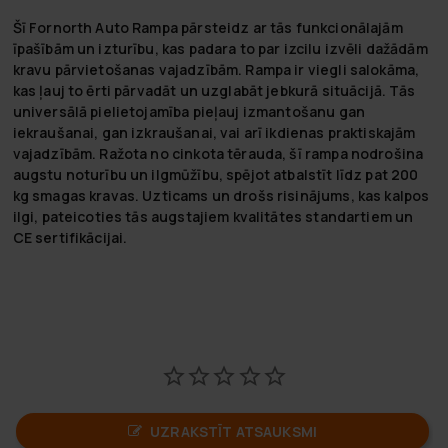
Šī Fornorth Auto Rampa pārsteidz ar tās funkcionālajām
īpašībām un izturību, kas padara to par izcilu izvēli dažādām
kravu pārvietošanas vajadzībām. Rampa ir viegli salokāma,
kas ļauj to ērti pārvadāt un uzglabāt jebkurā situācijā. Tās
universālā pielietojamība pieļauj izmantošanu gan
iekraušanai, gan izkraušanai, vai arī ikdienas praktiskajām
vajadzībām. Ražota no cinkota tērauda, šī rampa nodrošina
augstu noturību un ilgmūžību, spējot atbalstīt līdz pat 200
kg smagas kravas. Uzticams un drošs risinājums, kas kalpos
ilgi, pateicoties tās augstajiem kvalitātes standartiem un
CE sertifikācijai.
UZRAKSTĪT ATSAUKSMI