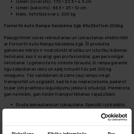
Izmēri (izvērsts): 170 × 22.5 × 4.5 cm
Izmēri (salocīts): 88.5 × 25 × 10 cm
Maks. lietotāja svars: 200 kg
Fornorth Auto Rampa Salokāma 2gb 89x26x11cm 200kg
Paaugstiniet savas iekraušanas un izkraušanas efektivitāti
ar Fornorth Auto Rampa Salokāma 2gb. Šī produkta
galvenais mērķis ir nodrošināt drošību un izturību ikdienas
lietošanā, kas ir svarīgi gan profesionālai, gan personīgai
lietošanai. Izgatavota no cinkota tērauda, šī rampa garantē
ilgu kalpošanas laiku un spēj noturēt līdz pat 200 kg
smagumu. Tās salokāmais dizains ļauj rampu viegli
transportēt un uzglabāt, kad tā nav nepieciešama, padarot
to par ļoti praktisku ieguldījumu jebkurā situācijā. Piemērota
gan nelielām, gan lielām transportēšanas vajadzībām.
Droša iekraušana un izkraušana:
Speciāli izstrādāts,
lai nodrošinātu augstu drošības līmeni ikdienas
lietošanā.
Salokāms dizains:
Ērti pārvadājams un vienkārši
uzglabājams salīdzinājumā ar fiksētajām rampām.
Piekrišana
Sīkāka informācija
Par