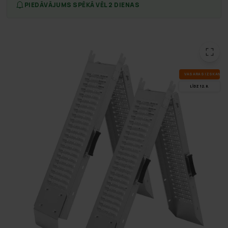
PIEDĀVĀJUMS SPĒKĀ VĒL 2 DIENAS
VA­SA­RAS IZ­SKA­ŅA
LĪDZ 12.8.