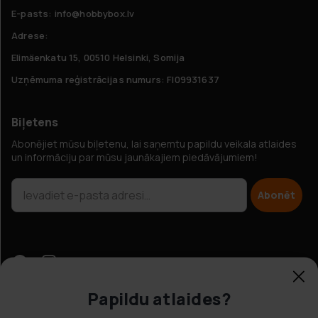
E-pasts: info@hobbybox.lv
Adrese:
Elimäenkatu 15, 00510 Helsinki, Somija
Uzņēmuma reģistrācijas numurs: FI09931637
Biļetens
Abonējiet mūsu biļetenu, lai saņemtu papildu veikala atlaides
un informāciju par mūsu jaunākajiem piedāvājumiem!
Abonēt
Papildu atlaides?