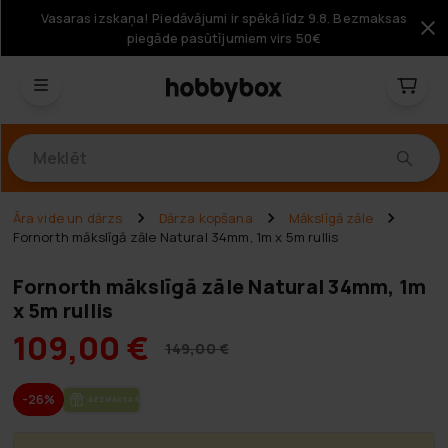
Vasaras izskaņa! Piedāvājumi ir spēkā līdz 9.8. Bezmaksas
piegāde pasūtījumiem virs 50€
Produkti
Āra vide un dārzs
Dārza kopšana
Mākslīgā zāle
Fornorth mākslīgā zāle Natural 34mm, 1m x 5m rullis
Fornorth mākslīgā zāle Natural 34mm, 1m
x 5m rullis
109,00 €
149,00 €
-26%
BEZ­MAK­SAS PIE­GĀ­DE