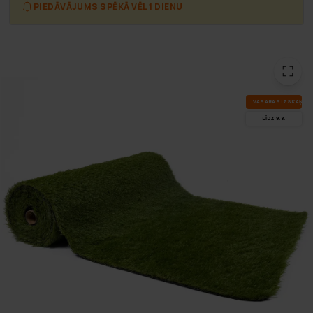
PIEDĀVĀJUMS SPĒKĀ VĒL 1 DIENU
VA­SA­RAS IZ­SKA­ŅA
LĪDZ 9.8.