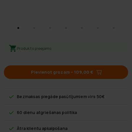
Produkts pieejams
Pievienot grozam
–
109,00 €
Bezmaksas piegāde
pasūtījumiem virs 50€
60 dienu atgriešanas politika
Ātra klientu apkalpošana