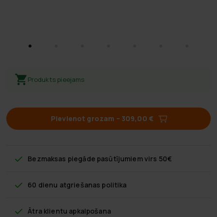
Produkts pieejams
Pievienot grozam
–
309,00 €
Bezmaksas piegāde
pasūtījumiem virs 50€
60 dienu atgriešanas politika
Ātra klientu apkalpošana