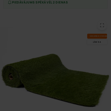
PIEDĀVĀJUMS SPĒKĀ VĒL 2 DIENAS
VA­SA­RAS IZ­SKA­ŅA
LĪDZ 9.8.