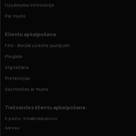
Uzņēmuma informācija
Par mums
Klientu apkalpošana
FAQ - Biežāk uzdotie jautājumi
Piegāde
Atgriešana
Pretenzijas
Sazinieties ar mums
Tiešsaistes klientu apkalpošana:
E-pasts: info@hobbybox.lv
Adrese: