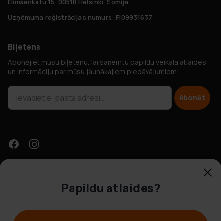
Elimäenkatu 15, 00510 Helsinki, Somija
Uzņēmuma reģistrācijas numurs: FI09931637
Biļetens
Abonējiet mūsu biļetenu, lai saņemtu papildu veikala atlaides
un informāciju par mūsu jaunākajiem piedāvājumiem!
Abonēt
Papildu atlaides?
Klientu apkalpošana