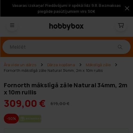
Vasaras izskaņa! Piedāvājumi ir spēkā līdz 9.8. Bezmaksas
piegāde pasūtījumiem virs 50€
Produkti
Āra vide un dārzs
Dārza kopšana
Mākslīgā zāle
Fornorth mākslīgā zāle Natural 34mm, 2m x 10m rullis
Fornorth mākslīgā zāle Natural 34mm, 2m
x 10m rullis
309,00 €
619,00 €
-50%
BEZ­MAK­SAS PIE­GĀ­DE