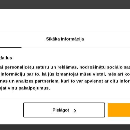
Sīkāka informācija
failus
ai personalizētu saturu un reklāmas, nodrošinātu sociālo saz
nformāciju par to, kā jūs izmantojat mūsu vietni, mēs arī k
nas un analīzes partneriem, kuri to var apvienot ar citu info
tojat viņu pakalpojumus.
Pielāgot