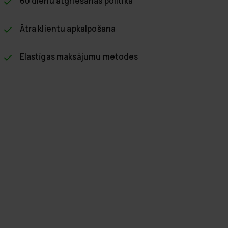
60 dienu atgriešanas politika
Ātra klientu apkalpošana
Elastīgas maksājumu metodes