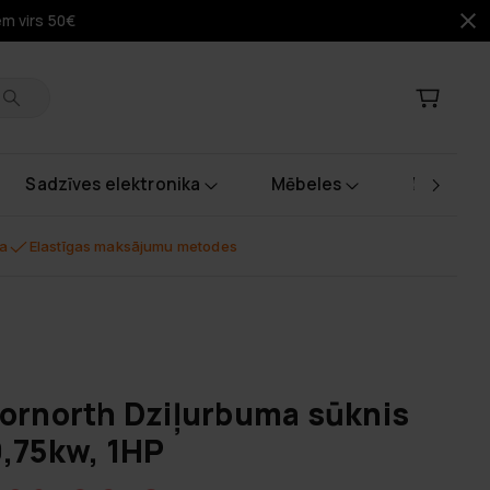
em virs 50€
Sadzīves elektronika
Mēbeles
Instrume
na
Elastīgas maksājumu metodes
ornorth Dziļurbuma sūknis
,75kw, 1HP