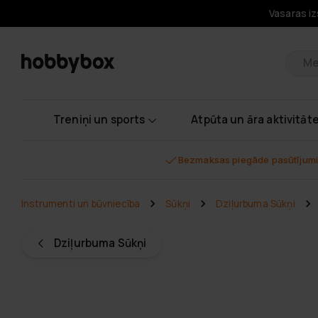
Vasaras iz
Pr
Treniņi un sports
Atpūta un āra aktivitāt
Bezmaksas piegāde pasūtījumi
Instrumenti un būvniecība
Sūkņi
Dziļurbuma Sūkņi
Dziļurbuma Sūkņi