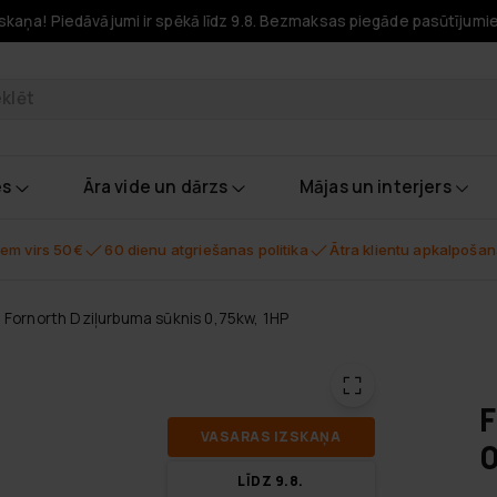
skaņa! Piedāvājumi ir spēkā līdz 9.8. Bezmaksas piegāde pasūtījumi
odukti
es
Āra vide un dārzs
Mājas un interjers
em virs 50€
60 dienu atgriešanas politika
Ātra klientu apkalpoša
Fornorth Dziļurbuma sūknis 0,75kw, 1HP
F
VA­SA­RAS IZ­SKA­ŅA
0
LĪDZ 9.8.