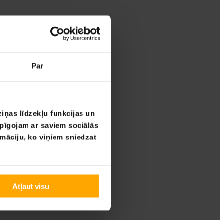
Par
iņas līdzekļu funkcijas un
opīgojam ar saviem sociālās
rmāciju, ko viņiem sniedzat
Atļaut visu