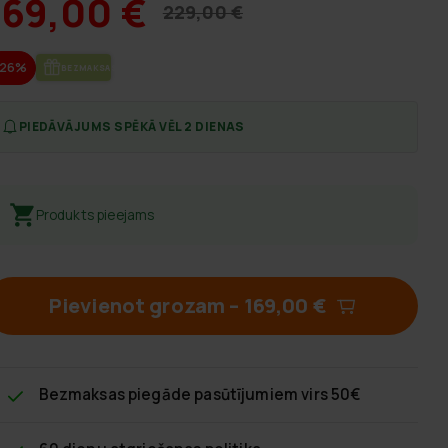
169,00 €
229,00 €
-26%
BEZ­MAK­SAS PIE­GĀ­DE
PIEDĀVĀJUMS SPĒKĀ VĒL 2 DIENAS
Produkts pieejams
Pievienot grozam
–
169,00 €
Bezmaksas piegāde
pasūtījumiem virs 50€