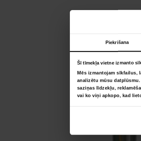
Piekrišana
Šī tīmekļa vietne izmanto sīk
Mēs izmantojam sīkfailus, l
analizētu mūsu datplūsmu. I
saziņas līdzekļu, reklamēša
vai ko viņi apkopo, kad lie