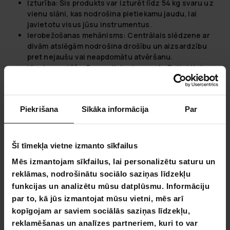
Izturība:
Šis produkts var izturēt līdz 54 kg svaru uz
vienu slāni, kas nodrošina pietiekamu jaudu, lai
javietotu visus jūsu instrumentus.
Ierobežošanas mehānisms:
Centrālais slēdzene ar
divām atslēgām nodrošina drošību un aizsardzību
pret nejaušu vai neapdomātu atvēršanu.
Viegla montāža:
Fornorth Instrumentu Ratiņi tiek
piegādāts saliktā veidā, kas nodrošina ātru un
vienkāršu montāžu.
Piekrišana
Sīkāka informācija
Par
Pakeiskite savo pasaulį su Fornorth
Fornorth, kur kiekvienas savarankiškas iššūkis yra kūrybos
galimybė. Mūsų patvarios ir efektyvios savarankiškos
Šī tīmekļa vietne izmanto sīkfailus
mašinos, nuo sniego šluotuvų iki malkų smulkintuvų,
Mēs izmantojam sīkfailus, lai personalizētu saturu un
sukurtos tam, kad suteiktų jums galios jūsų projektams,
padarydamos lengviau kurti jūsų pasaulį taip, kaip jūs tai
reklāmas, nodrošinātu sociālo saziņas līdzekļu
įsivaizduojate. Pasitikima tiek ekspertų, tiek entuziastų,
funkcijas un analizētu mūsu datplūsmu. Informāciju
Fornorth atneša inovacijas tiesiai į jūsų namus,
par to, kā jūs izmantojat mūsu vietni, mēs arī
užtikrindama, kad jūsų svajonės nebeliktų tik svajonėmis.
kopīgojam ar saviem sociālās saziņas līdzekļu,
Šiandien ištyrinėkite mūsų kolekciją ir pradėkite kurti savo
reklamēšanas un analīzes partneriem, kuri to var
svajones su Fornorth. Nes kai kalbama apie jūsų aplinkos