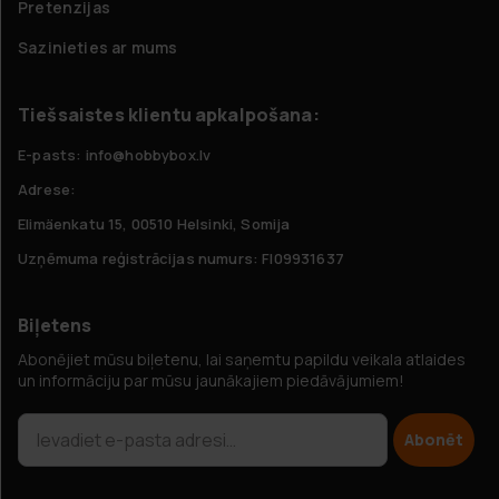
Pretenzijas
Sazinieties ar mums
Tiešsaistes klientu apkalpošana:
E-pasts: info@hobbybox.lv
Adrese:
Elimäenkatu 15, 00510 Helsinki, Somija
Uzņēmuma reģistrācijas numurs: FI09931637
Biļetens
Abonējiet mūsu biļetenu, lai saņemtu papildu veikala atlaides
un informāciju par mūsu jaunākajiem piedāvājumiem!
Abonēt