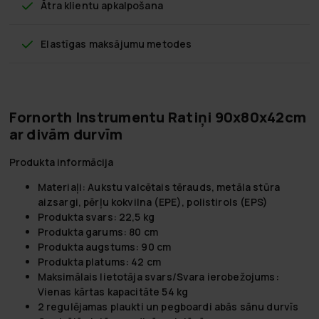
Ātra klientu apkalpošana
Elastīgas maksājumu metodes
Fornorth Instrumentu Ratiņi 90x80x42cm
ar divām durvīm
Produkta informācija
Materiaļi: Aukstu valcētais tērauds, metāla stūra
aizsargi, pērļu kokvilna (EPE), polistirols (EPS)
Produkta svars: 22,5 kg
Produkta garums: 80 cm
Produkta augstums: 90 cm
Produkta platums: 42 cm
Maksimālais lietotāja svars/Svara ierobežojums:
Vienas kārtas kapacitāte 54 kg
2 regulējamas plaukti un pegboardi abās sānu durvīs