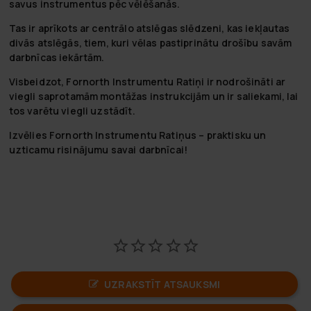
savus instrumentus pēc vēlēšanās.
Tas ir aprīkots ar centrālo atslēgas slēdzeni, kas iekļautas
divās atslēgās, tiem, kuri vēlas pastiprinātu drošību savām
darbnīcas iekārtām.
Visbeidzot, Fornorth Instrumentu Ratiņi ir nodrošināti ar
viegli saprotamām montāžas instrukcijām un ir saliekami, lai
tos varētu viegli uzstādīt.
Izvēlies Fornorth Instrumentu Ratiņus – praktisku un
uzticamu risinājumu savai darbnīcai!
UZRAKSTĪT ATSAUKSMI