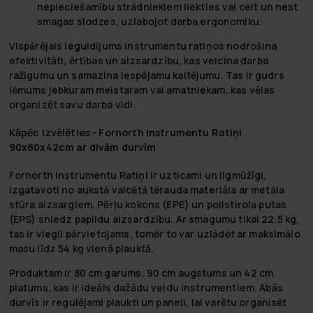
nepieciešamību strādniekiem liekties vai celt un nest
smagas slodzes, uzlabojot darba ergonomiku.
Vispārējais ieguldījums instrumentu ratiņos nodrošina
efektivitāti, ērtības un aizsardzību, kas veicina darba
ražīgumu un samazina iespējamu kaitējumu. Tas ir gudrs
lēmums jebkuram meistaram vai amatniekam, kas vēlas
organizēt savu darba vidi.
Kāpēc izvēlēties - Fornorth Instrumentu Ratiņi
90x80x42cm ar divām durvīm
Fornorth Instrumentu Ratiņi ir uzticami un ilgmūžīgi,
izgatavoti no aukstā valcētā tērauda materiāla ar metāla
stūra aizsargiem. Pērļu kokons (EPE) un polistirola putas
(EPS) sniedz papildu aizsardzību. Ar smagumu tikai 22.5 kg,
tas ir viegli pārvietojams, tomēr to var uzlādēt ar maksimālo
masu līdz 54 kg vienā plauktā.
Produktam ir 80 cm garums, 90 cm augstums un 42 cm
platums, kas ir ideāls dažādu veidu instrumentiem. Abās
durvīs ir regulējami plaukti un paneli, lai varētu organisēt