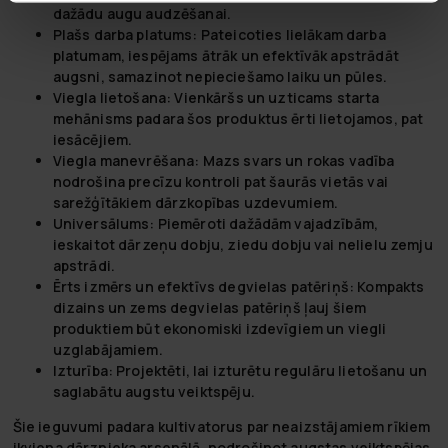
dažādu augu audzēšanai.
Plašs darba platums:
Pateicoties lielākam darba
platumam, iespējams ātrāk un efektīvāk apstrādāt
augsni, samazinot nepieciešamo laiku un pūles.
Viegla lietošana:
Vienkāršs un uzticams starta
mehānisms padara šos produktus ērti lietojamos, pat
iesācējiem.
Viegla manevrēšana:
Mazs svars un rokas vadība
nodrošina precīzu kontroli pat šaurās vietās vai
sarežģītākiem dārzkopības uzdevumiem.
Universālums:
Piemēroti dažādām vajadzībām,
ieskaitot dārzeņu dobju, ziedu dobju vai nelielu zemju
apstrādi.
Ērts izmērs un efektīvs degvielas patēriņš:
Kompakts
dizains un zems degvielas patēriņš ļauj šiem
produktiem būt ekonomiski izdevīgiem un viegli
uzglabājamiem.
Izturība:
Projektēti, lai izturētu regulāru lietošanu un
saglabātu augstu veiktspēju.
Šie ieguvumi padara kultivatorus par neaizstājamiem rīkiem
ikviena dārznieka arsenālā, nodrošinot augstas veiktspējas