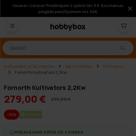
Vasaras izskaņa! Piedāvājumi ir spēkā līdz 9.8. Bezmaksas
piegāde pasūtījumiem virs 50€
Produkti
Instrumenti un būvniecība
Dārza tehnika
Kultivatori
Fornorth Kultivators 2,2Kw
Fornorth Kultivators 2,2Kw
279,00 €
399,00 €
-30%
BEZ­MAK­SAS PIE­GĀ­DE
PIEDĀVĀJUMS SPĒKĀ VĒL 3 DIENAS