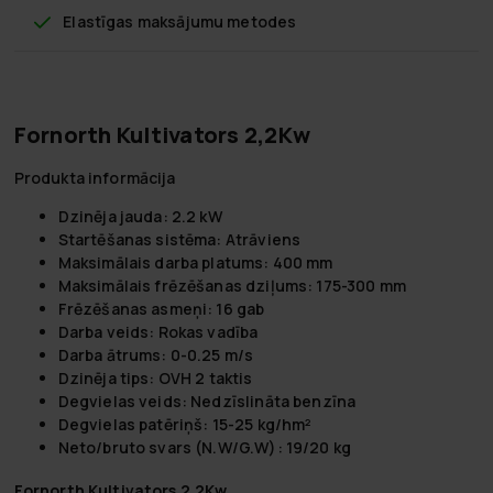
Elastīgas maksājumu metodes
Fornorth Kultivators 2,2Kw
Produkta informācija
Dzinēja jauda: 2.2 kW
Startēšanas sistēma: Atrāviens
Maksimālais darba platums: 400 mm
Maksimālais frēzēšanas dziļums: 175-300 mm
Frēzēšanas asmeņi: 16 gab
Darba veids: Rokas vadība
Darba ātrums: 0-0.25 m/s
Dzinēja tips: OVH 2 taktis
Degvielas veids: Nedzīslināta benzīna
Degvielas patēriņš: 15-25 kg/hm²
Neto/bruto svars (N.W/G.W): 19/20 kg
Fornorth Kultivators 2,2Kw