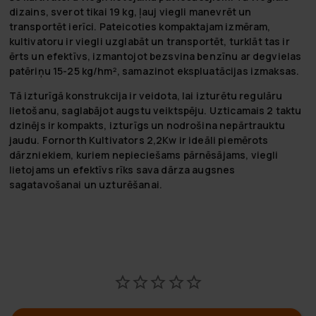
dizains, sverot tikai 19 kg, ļauj viegli manevrēt un
transportēt ierīci. Pateicoties kompaktajam izmēram,
kultivatoru ir viegli uzglabāt un transportēt, turklāt tas ir
ērts un efektīvs, izmantojot bezsvina benzīnu ar degvielas
patēriņu 15-25 kg/hm², samazinot ekspluatācijas izmaksas.
Tā izturīgā konstrukcija ir veidota, lai izturētu regulāru
lietošanu, saglabājot augstu veiktspēju. Uzticamais 2 taktu
dzinējs ir kompakts, izturīgs un nodrošina nepārtrauktu
jaudu. Fornorth Kultivators 2,2Kw ir ideāli piemērots
dārzniekiem, kuriem nepieciešams pārnēsājams, viegli
lietojams un efektīvs rīks sava dārza augsnes
sagatavošanai un uzturēšanai.