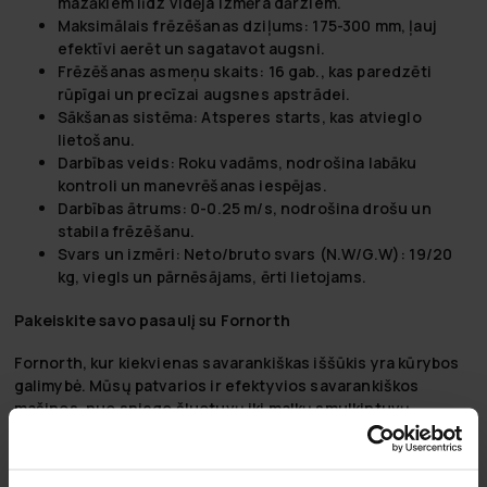
mazākiem līdz vidēja izmēra dārziem.
Maksimālais frēzēšanas dziļums:
175-300 mm, ļauj
efektīvi aerēt un sagatavot augsni.
Frēzēšanas asmeņu skaits:
16 gab., kas paredzēti
rūpīgai un precīzai augsnes apstrādei.
Sākšanas sistēma:
Atsperes starts, kas atvieglo
lietošanu.
Darbības veids:
Roku vadāms, nodrošina labāku
kontroli un manevrēšanas iespējas.
Darbības ātrums:
0-0.25 m/s, nodrošina drošu un
stabila frēzēšanu.
Svars un izmēri:
Neto/bruto svars (N.W/G.W): 19/20
kg, viegls un pārnēsājams, ērti lietojams.
Pakeiskite savo pasaulį su Fornorth
Fornorth, kur kiekvienas savarankiškas iššūkis yra kūrybos
galimybė. Mūsų patvarios ir efektyvios savarankiškos
mašinos, nuo sniego šluotuvų iki malkų smulkintuvų,
sukurtos tam, kad suteiktų jums galios jūsų projektams,
padarydamos lengviau kurti jūsų pasaulį taip, kaip jūs tai
įsivaizduojate. Pasitikima tiek ekspertų, tiek entuziastų,