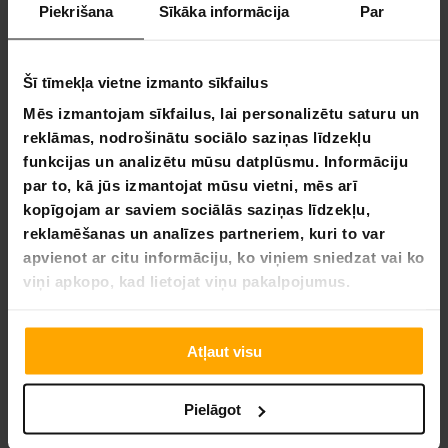
Piekrišana
Sīkāka informācija
Par
Fornorth atneša inovacijas tiesiai į jūsų namus,
užtikrindama, kad jūsų svajonės nebeliktų tik svajonėmis.
Šiandien ištyrinėkite mūsų kolekciją ir pradėkite kurti savo
svajones su Fornorth. Nes kai kalbama apie jūsų aplinkos
Šī tīmekļa vietne izmanto sīkfailus
transformavimą, mes tikime, kad vienintelis ribas turėtų būti
Mēs izmantojam sīkfailus, lai personalizētu saturu un
jūsų vaizduotė.
reklāmas, nodrošinātu sociālo saziņas līdzekļu
Uzlabojiet Jūsu Dārza Kvalitāti
funkcijas un analizētu mūsu datplūsmu. Informāciju
par to, kā jūs izmantojat mūsu vietni, mēs arī
Kultivatori ir neaizstājami palīgi jebkuram dārzniekam, kas
kopīgojam ar saviem sociālās saziņas līdzekļu,
vēlas sagatavot un uzlabot savas augsnes kvalitāti efektīvi
reklamēšanas un analīzes partneriem, kuri to var
un bez liekas piepūles. Šāda veida produkti piedāvā virkni
apvienot ar citu informāciju, ko viņiem sniedzat vai ko
priekšrocību, kas padara dārzkopību ne tikai vieglāku, bet arī
produktīvāku.
viņi apkopo, kad lietojat viņu pakalpojumus.
Veiktspēja un efektivitāte:
Spējīgi kultivatori ir aprīkoti
ar jaudīgiem motoriem, kas nodrošina nepieciešamo
Atļaut visu
jaudu, lai efektīvi sagatavotu augsni pat vidēja lieluma
dārziem.
Regulējama frēzēšanas dziļums:
Iespēja pielāgot
Pielāgot
frēzēšanas dziļumu ļauj tos piemērot dažādu veidu
augsnei un dārzkopības prasībām, kas ir īpaši svarīgi