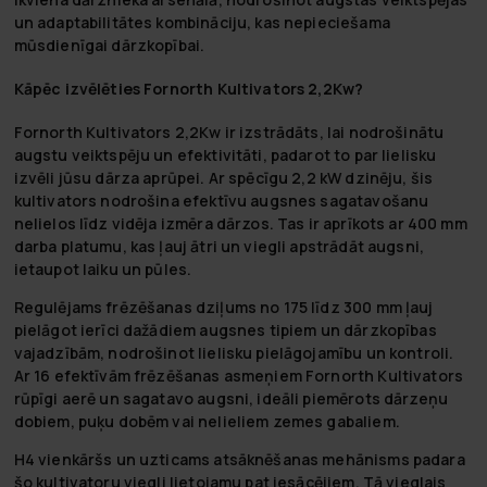
un adaptabilitātes kombināciju, kas nepieciešama
mūsdienīgai dārzkopībai.
Kāpēc izvēlēties Fornorth Kultivators 2,2Kw?
Fornorth Kultivators 2,2Kw ir izstrādāts, lai nodrošinātu
augstu veiktspēju un efektivitāti, padarot to par lielisku
izvēli jūsu dārza aprūpei. Ar spēcīgu 2,2 kW dzinēju, šis
kultivators nodrošina efektīvu augsnes sagatavošanu
nelielos līdz vidēja izmēra dārzos. Tas ir aprīkots ar 400 mm
darba platumu, kas ļauj ātri un viegli apstrādāt augsni,
ietaupot laiku un pūles.
Regulējams frēzēšanas dziļums no 175 līdz 300 mm ļauj
pielāgot ierīci dažādiem augsnes tipiem un dārzkopības
vajadzībām, nodrošinot lielisku pielāgojamību un kontroli.
Ar 16 efektīvām frēzēšanas asmeņiem Fornorth Kultivators
rūpīgi aerē un sagatavo augsni, ideāli piemērots dārzeņu
dobiem, puķu dobēm vai nelieliem zemes gabaliem.
H4 vienkāršs un uzticams atsāknēšanas mehānisms padara
šo kultivatoru viegli lietojamu pat iesācējiem. Tā vieglais