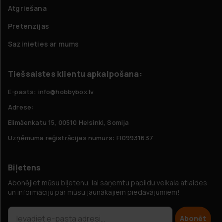
Atgriešana
Pretenzijas
Sazinieties ar mums
Tiešsaistes klientu apkalpošana:
E-pasts: info@hobbybox.lv
Adrese:
Elimäenkatu 15, 00510 Helsinki, Somija
Uzņēmuma reģistrācijas numurs: FI09931637
Biļetens
Abonējiet mūsu biļetenu, lai saņemtu papildu veikala atlaides
un informāciju par mūsu jaunākajiem piedāvājumiem!
Abonēt