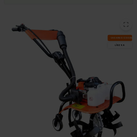
VA­SA­RAS IZ­SKA­ŅA
LĪDZ 9.8.