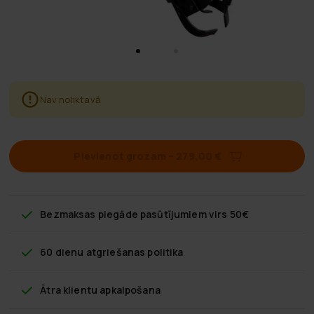
Nav noliktavā
Pievienot grozam
–
279,00 €
Bezmaksas piegāde
pasūtījumiem virs 50€
60 dienu atgriešanas politika
Ātra klientu apkalpošana