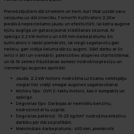
Pieredzējušiem dārzniekiem un tiem, kuri tikai uzsāk savu
ceļojumu uz dārzniecību, Fornorth Kultivators 2,2Kw
piedāvā nepieciešamo jaudu un efektivitāti, lai katra augsne
kļūtu auglīga un gatava jaunai stādīšanas sezonai. Ar
spēcīgo 2,2 kW motoru un 400 mm darba platumu šis
kultivators ir ideāli piemērots, lai viegli sagatavotu gan
nelielu, gan vidēja lieluma dārzu augsni. Sākt darbu ar šo
ierīci ir ātri un vienkārši, pateicoties atsperes startsistēmai,
un tā 16 zemes frēzēšanas asmeņi nodrošina precīzu un
vienmērīgu augsnes apstrādi.
Jauda:
2.2 kW motors nodrošina uzticamu veiktspēju
vieglai līdz vidēji smagai augsnes sagatavošanai.
Motoru tips:
OVH 2-taktu motors, kas ir kompakts un
spēcīgs.
Degvielas tips:
Darbojas ar neetilētu benzīnu,
nodrošinot ērtu uzpildi.
Degvielas patēriņš:
15-25 kg/hm² nodrošina efektīvu
darbību pār dārza platībām.
Maksimālais darba platums:
400 mm, piemērots