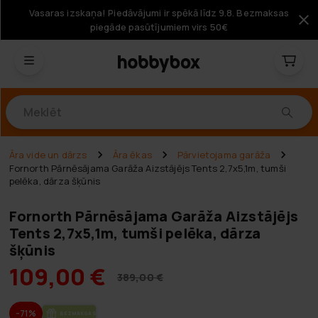
Vasaras izskaņa! Piedāvājumi ir spēkā līdz 9.8. Bezmaksas
piegāde pasūtījumiem virs 50€
Produkti
Āra vide un dārzs
Āra ēkas
Pārvietojama garāža
Fornorth Pārnēsājama Garāža Aizstājējs Tents 2,7x5,1m, tumši
pelēka, dārza šķūnis
Fornorth Pārnēsājama Garāža Aizstājējs
Tents 2,7x5,1m, tumši pelēka, dārza
šķūnis
109,00 €
389,00 €
-71%
BEZ­MAK­SAS PIE­GĀ­DE