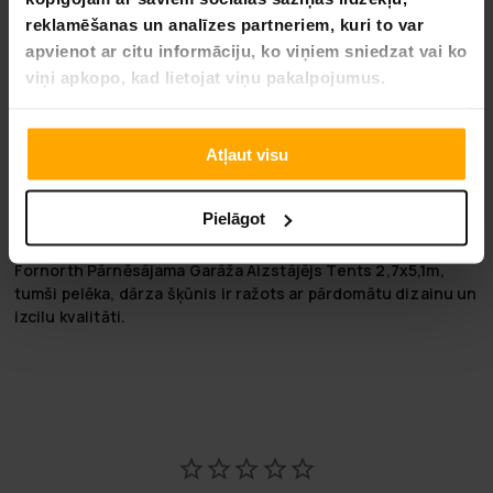
Izturīga 350g PCV teltis
reklamēšanas un analīzes partneriem, kuri to var
Garums: 510 cm
apvienot ar citu informāciju, ko viņiem sniedzat vai ko
Platums: 270 cm
viņi apkopo, kad lietojat viņu pakalpojumus.
Augstums: 200 cm
Pakas izmēri:
Atļaut visu
Svars: 14,32 kg
Garums. 66.5 cm
Augstums: 12.5 cm
Pielāgot
Platums: 56.5 cm
Fornorth Pārnēsājama Garāža Aizstājējs Tents 2,7x5,1m,
tumši pelēka, dārza šķūnis ir ražots ar pārdomātu dizainu un
izcilu kvalitāti.