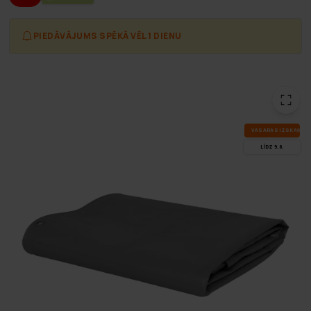
PIEDĀVĀJUMS SPĒKĀ VĒL 1 DIENU
VA­SA­RAS IZ­SKA­ŅA
LĪDZ 9.8.