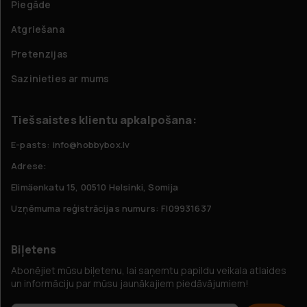
Piegāde
Atgriešana
Pretenzijas
Sazinieties ar mums
Tiešsaistes klientu apkalpošana:
E-pasts: info@hobbybox.lv
Adrese:
Elimäenkatu 15, 00510 Helsinki, Somija
Uzņēmuma reģistrācijas numurs: FI09931637
Biļetens
Abonējiet mūsu biļetenu, lai saņemtu papildu veikala atlaides
un informāciju par mūsu jaunākajiem piedāvājumiem!