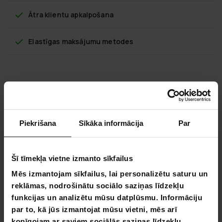
Ātra klientu apkalpošana
Elastīgas maksājumu metodes
Fornorth Pārnēsājama Garāža Aizstājējs
Tents 2,7x5,1m, tumši pelēka, dārza
šķūnis
Piekrišana
Sīkāka informācija
Par
Augstas kvalitātes un izturīgi aizstājējs teltis Fornorth
Pārnēsājama Garāža tagad pieejami plašā izmēru klāstā.
Šī tīmekļa vietne izmanto sīkfailus
Mēs piedāvājam bezmaksas piegādi aizstājējs teltis!
Mēs izmantojam sīkfailus, lai personalizētu saturu un
Produkta informācija:
reklāmas, nodrošinātu sociālo saziņas līdzekļu
funkcijas un analizētu mūsu datplūsmu. Informāciju
Krāsa: Tumši pelēka
Auduma materiāls: PVC
par to, kā jūs izmantojat mūsu vietni, mēs arī
Svars: 13,32 kg
kopīgojam ar saviem sociālās saziņas līdzekļu,