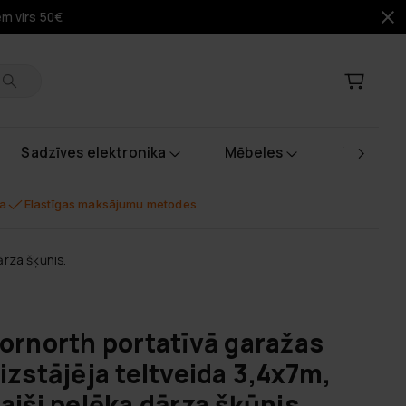
em virs 50€
Sadzīves elektronika
Mēbeles
Instrume
na
Elastīgas maksājumu metodes
ārza šķūnis.
ornorth portatīvā garažas
izstājēja teltveida 3,4x7m,
aiši pelēka dārza šķūnis.