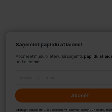
Saņemiet papildu atlaides!
Abonējiet mūsu biļetenu, lai saņemtu
papildu atlaid
sortimentam!
Abonēt
Abonējot, es apstiprinu, ka vēlos saņemt Hobbybox biļetenu un piekrītu ma