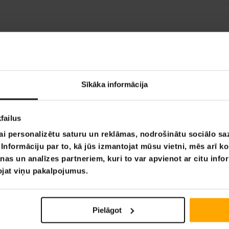
Sīkāka informācija
failus
ai personalizētu saturu un reklāmas, nodrošinātu sociālo saz
nformāciju par to, kā jūs izmantojat mūsu vietni, mēs arī k
nas un analīzes partneriem, kuri to var apvienot ar citu info
tojat viņu pakalpojumus.
Pielāgot