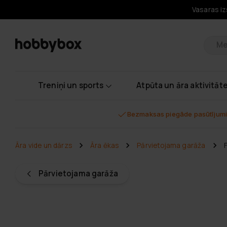
Vasaras iz
Pr
Treniņi un sports
Atpūta un āra aktivitāt
Bezmaksas piegāde pasūtījumi
Āra vide un dārzs
Āra ēkas
Pārvietojama garāža
F
Pārvietojama garāža