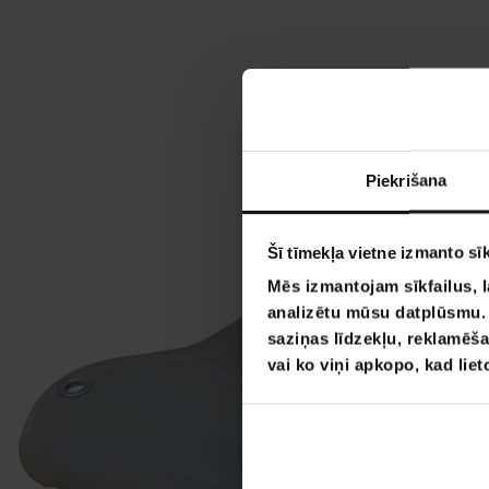
Piekrišana
Šī tīmekļa vietne izmanto sīk
Mēs izmantojam sīkfailus, l
analizētu mūsu datplūsmu. I
saziņas līdzekļu, reklamēša
vai ko viņi apkopo, kad lie