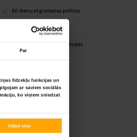
60 dienu atgriešanas politika
Ātra klientu apkalpošana
Elastīgas maksājumu metodes
Par
iņas līdzekļu funkcijas un
opīgojam ar saviem sociālās
rmāciju, ko viņiem sniedzat
Atļaut visu