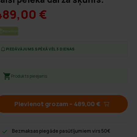
489,00 €
BEZ­MAK­SAS PIE­GĀ­DE
PIEDĀVĀJUMS SPĒKĀ VĒL 3 DIENAS
Produkts pieejams
Pievienot grozam
–
489,00 €
Bezmaksas piegāde
pasūtījumiem virs 50€