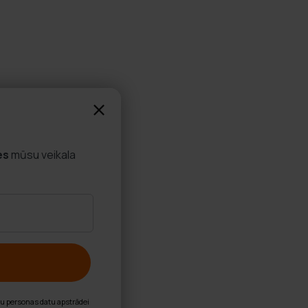
es
mūsu veikala
nu personas datu apstrādei