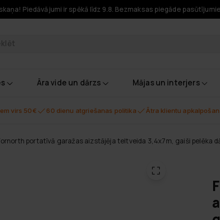
skaņa! Piedāvājumi ir spēkā līdz 9.8. Bezmaksas piegāde pasūtījumi
odukti
es
Āra vide un dārzs
Mājas un interjers
em virs 50€
60 dienu atgriešanas politika
Ātra klientu apkalpoša
ornorth portatīvā garažas aizstājēja teltveida 3,4x7m, gaiši pelēka d
F
a
g