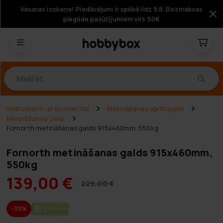
Vasaras izskaņa! Piedāvājumi ir spēkā līdz 9.8. Bezmaksas
piegāde pasūtījumiem virs 50€
Produkti
Instrumenti un būvniecība
Metināšanas aprīkojums
Metināšanas Galdi
Fornorth metināšanas galds 915x460mm, 550kg
Fornorth metināšanas galds 915x460mm,
550kg
139,00 €
229,00 €
-39%
BEZ­MAK­SAS PIE­GĀ­DE