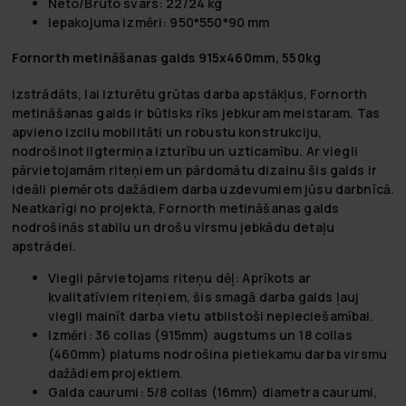
Neto/Bruto svars: 22/24 kg
Iepakojuma izmēri: 950*550*90 mm
Fornorth metināšanas galds 915x460mm, 550kg
Izstrādāts, lai izturētu grūtas darba apstākļus, Fornorth
metināšanas galds ir būtisks rīks jebkuram meistaram. Tas
apvieno izcilu mobilitāti un robustu konstrukciju,
nodrošinot ilgtermiņa izturību un uzticamību. Ar viegli
pārvietojamām riteņiem un pārdomātu dizainu šis galds ir
ideāli piemērots dažādiem darba uzdevumiem jūsu darbnīcā.
Neatkarīgi no projekta, Fornorth metināšanas galds
nodrošinās stabilu un drošu virsmu jebkādu detaļu
apstrādei.
Viegli pārvietojams riteņu dēļ:
Aprīkots ar
kvalitatīviem riteņiem, šis smagā darba galds ļauj
viegli mainīt darba vietu atbilstoši nepieciešamībai.
Izmēri:
36 collas (915mm) augstums un 18 collas
(460mm) platums nodrošina pietiekamu darba virsmu
dažādiem projektiem.
Galda caurumi:
5/8 collas (16mm) diametra caurumi,