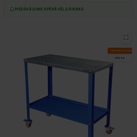
PIEDĀVĀJUMS SPĒKĀ VĒL 2 DIENAS
VA­SA­RAS IZ­SKA­ŅA
LĪDZ 9.8.