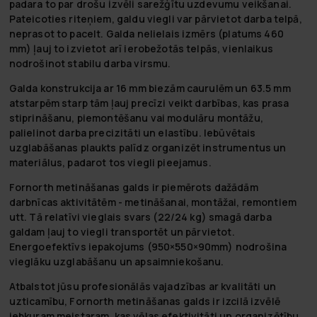
padara to par drošu izvēli sarežģītu uzdevumu veikšanai.
Pateicoties riteņiem, galdu viegli var pārvietot darba telpā,
neprasot to pacelt. Galda nelielais izmērs (platums 460
mm) ļauj to izvietot arī ierobežotās telpās, vienlaikus
nodrošinot stabilu darba virsmu.
Galda konstrukcija ar 16 mm biezām caurulēm un 63.5 mm
atstarpēm starp tām ļauj precīzi veikt darbības, kas prasa
stiprināšanu, piemontēšanu vai modulāru montāžu,
palielinot darba precizitāti un elastību. Iebūvētais
uzglabāšanas plaukts palīdz organizēt instrumentus un
materiālus, padarot tos viegli pieejamus.
Fornorth metināšanas galds ir piemērots dažādām
darbnīcas aktivitātēm - metināšanai, montāžai, remontiem
utt. Tā relatīvi vieglais svars (22/24 kg) smagā darba
galdam ļauj to viegli transportēt un pārvietot.
Energoefektīvs iepakojums (950×550×90mm) nodrošina
vieglāku uzglabāšanu un apsaimniekošanu.
Atbalstot jūsu profesionālās vajadzības ar kvalitāti un
uzticamību, Fornorth metināšanas galds ir izcilā izvēlē
jebkuram meistaram, kas vēlas efektivitāti un organizētību