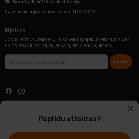
Elimäenkatu 15, 00510 Helsinki, Somija
Uzņēmuma reģistrācijas numurs: FI09931637
Biļetens
Abonējiet mūsu biļetenu, lai saņemtu papildu veikala atlaides
un informāciju par mūsu jaunākajiem piedāvājumiem!
Abonēt
Papildu atlaides?
Klientu apkalpošana