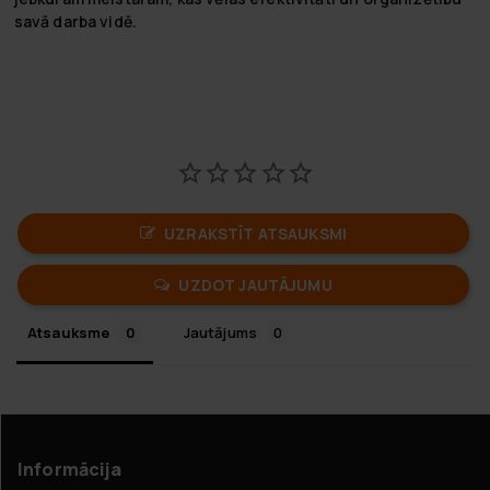
savā darba vidē.
UZRAKSTĪT ATSAUKSMI
UZDOT JAUTĀJUMU
Atsauksme
Jautājums
Informācija