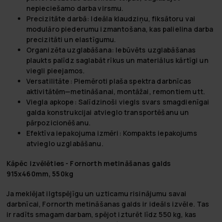
nepieciešamo darba virsmu.
Precizitāte darbā:
Ideāla klaudziņu, fiksātoru vai
modulāro piederumu izmantošana, kas palielina darba
precizitāti un elastīgumu.
Organizēta uzglabāšana:
Iebūvēts uzglabāšanas
plaukts palīdz saglabāt rīkus un materiālus kārtīgi un
viegli pieejamos.
Versatilitāte:
Piemēroti plaša spektra darbnīcas
aktivitātēm—metināšanai, montāžai, remontiem utt.
Viegla apkope:
Salīdzinoši viegls svars smagdienīgai
galda konstrukcijai atvieglo transportēšanu un
pārpozicionēšanu.
Efektīva iepakojuma izmēri:
Kompakts iepakojums
atvieglo uzglabāšanu.
Kāpēc izvēlēties - Fornorth metināšanas galds
915x460mm, 550kg
Ja meklējat ilgtspējīgu un uzticamu risinājumu savai
darbnīcai, Fornorth metināšanas galds ir ideāls izvēle. Tas
ir radīts smagam darbam, spējot izturēt līdz 550 kg, kas