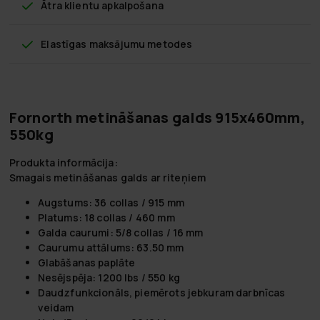
Ātra klientu apkalpošana
Elastīgas maksājumu metodes
Fornorth metināšanas galds 915x460mm,
550kg
Produkta informācija:
Smagais metināšanas galds ar riteņiem
Augstums: 36 collas / 915 mm
Platums: 18 collas / 460 mm
Galda caurumi: 5/8 collas / 16 mm
Caurumu attālums: 63.50 mm
Glabāšanas paplāte
Nesējspēja: 1200 lbs / 550 kg
Daudzfunkcionāls, piemērots jebkuram darbnīcas
veidam