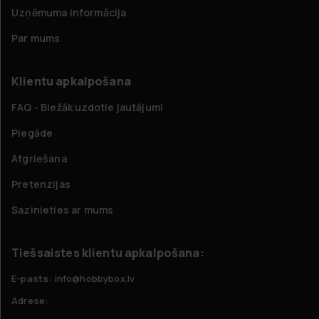
Uzņēmuma informācija
Par mums
Klientu apkalpošana
FAQ - Biežāk uzdotie jautājumi
Piegāde
Atgriešana
Pretenzijas
Sazinieties ar mums
Tiešsaistes klientu apkalpošana:
E-pasts: info@hobbybox.lv
Adrese: