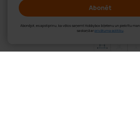
Abonēt
Abonējot, es apstiprinu, ka vēlos saņemt Hobbybox biļetenu un piekrītu ma
saskaņā ar
privātuma politiku
.
Fornorth Teles
Produkta informācija:
Matēriāls: alumīnijs
Sertifikāti: CE: EN131
Svars: 7,8kg
Maksimālais lietotāja sv
Regulējams garums