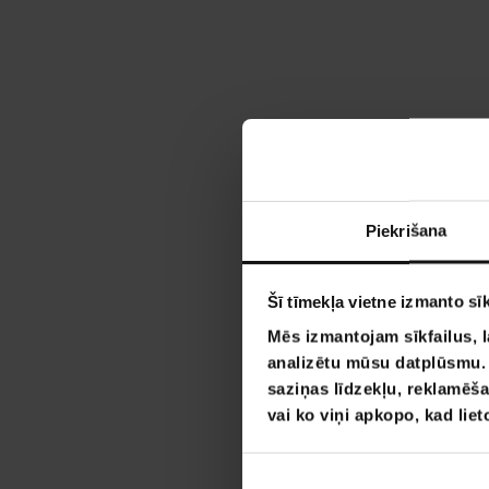
Piekrišana
Šī tīmekļa vietne izmanto sīk
Mēs izmantojam sīkfailus, l
analizētu mūsu datplūsmu. I
saziņas līdzekļu, reklamēša
vai ko viņi apkopo, kad lie