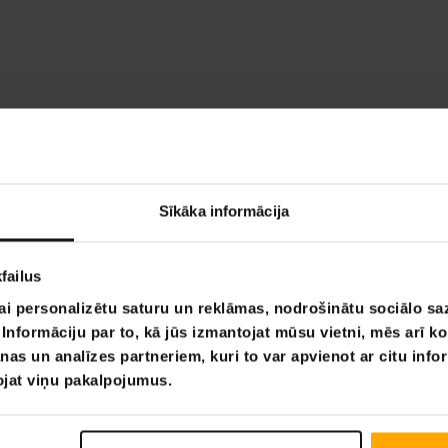
Sīkāka informācija
failus
ai personalizētu saturu un reklāmas, nodrošinātu sociālo saz
nformāciju par to, kā jūs izmantojat mūsu vietni, mēs arī k
nas un analīzes partneriem, kuri to var apvienot ar citu info
tojat viņu pakalpojumus.