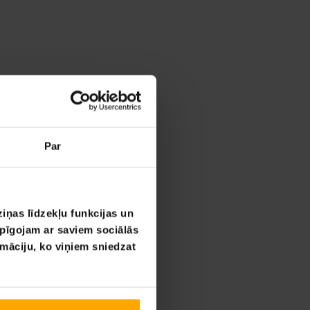
Par
iņas līdzekļu funkcijas un
opīgojam ar saviem sociālās
rmāciju, ko viņiem sniedzat