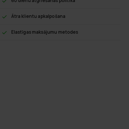
60 dienu atgriešanas politika
Ātra klientu apkalpošana
Elastīgas maksājumu metodes