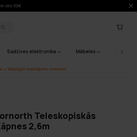
em virs 50€
Sadzīves elektronika
Mēbeles
Instrume
na
Elastīgas maksājumu metodes
ornorth Teleskopiskās
āpnes 2,6m