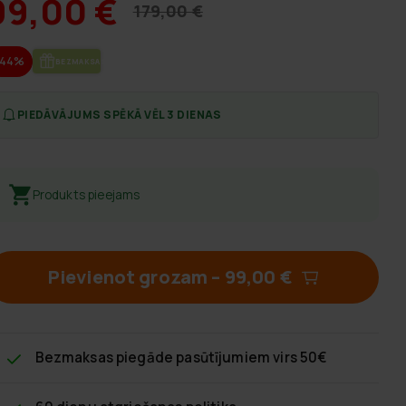
99,00 €
179,00 €
-44%
BEZ­MAK­SAS PIE­GĀ­DE
PIEDĀVĀJUMS SPĒKĀ VĒL 3 DIENAS
Produkts pieejams
Pievienot grozam
–
99,00 €
Bezmaksas piegāde
pasūtījumiem virs 50€