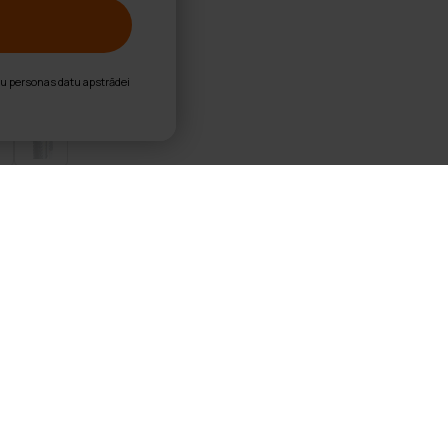
nu personas datu apstrādei
kopiskās Kāpnes 2,6m
ars: 150kg