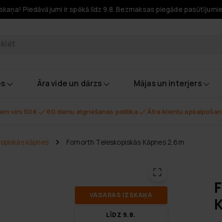
skaņa! Piedāvājumi ir spēkā līdz 9.8. Bezmaksas piegāde pasūtījumi
odukti
es
Āra vide un dārzs
Mājas un interjers
em virs 50€
60 dienu atgriešanas politika
Ātra klientu apkalpoša
opiskās kāpnes
Fornorth Teleskopiskās Kāpnes 2,6m
F
VA­SA­RAS IZ­SKA­ŅA
K
LĪDZ 9.8.