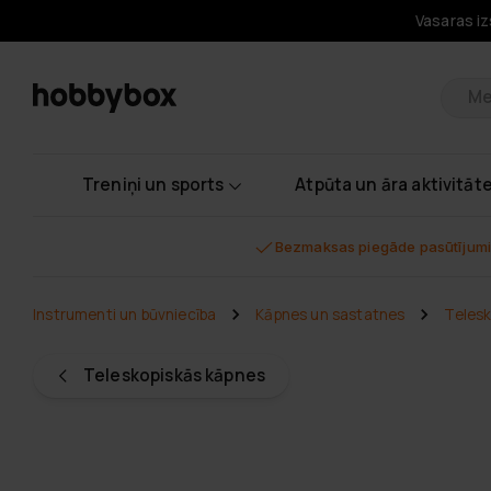
Vasaras iz
Pr
Treniņi un sports
Atpūta un āra aktivitāt
Bezmaksas piegāde pasūtījumi
Instrumenti un būvniecība
Kāpnes un sastatnes
Telesk
Teleskopiskās kāpnes