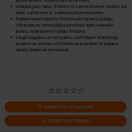
pulksteņiem, rotaslietām un brillem.
Ietaupa jūsu laiku:
Efektīvi tīra priekšmetus tiešām īsā
laikā, salīdzinot ar tradicionālām metodēm.
Padara mazo objektu tīrīšanu pilnīgi bezzūdīgu:
Ultraskaņas tehnoloģija sasniedz katru mazāko
plaisu, nodrošinot rūpīgu tīrīšanu.
Viegli kopjams un lietojams:
Lietotājam draudzīgs
dizains un zemas uzturēšanas prasības to padara
ideālu ikdienas lietošanai.
UZRAKSTĪT ATSAUKSMI
UZDOT JAUTĀJUMU