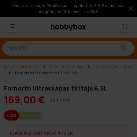
Vasaras izskaņa! Piedāvājumi ir spēkā līdz 9.8. Bezmaksas
piegāde pasūtījumiem virs 50€
Produkti
Mājas un interjers
Sadzīves tehnika
Ultraskaņas tīrītājs
Fornorth Ultraskaņas tīrītājs 6,5L
Fornorth Ultraskaņas tīrītājs 6,5L
169,00 €
249,00 €
-32%
BEZ­MAK­SAS PIE­GĀ­DE
PIEDĀVĀJUMS SPĒKĀ ŠODIEN