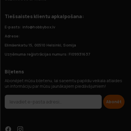
Tiešsaistes klientu apkalpošana:
E-pasts: info@hobbybox.lv
Adrese:
Elimäenkatu 15, 00510 Helsinki, Somija
Uzņēmuma reģistrācijas numurs: FI09931637
Biļetens
Abonējiet mūsu biļetenu, lai saņemtu papildu veikala atlaides
un informāciju par mūsu jaunākajiem piedāvājumiem!
Abonēt