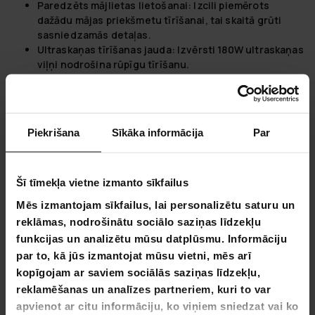
Paredzēts mājlietas lietošanai:
Izcili piemērots
dažādu mājas priekšmetu tīrīšanai, tai skaitā grūti
sasniedzamās detaļas.
Ultraskaņas tīrīšanas jauda:
Izvērsti 180W ultraskaņas
viļņi nodrošina rūpīgu tīrīšanu.
Regulējams taimeris:
Ļauj iestatīt laiku no 1 līdz 30
minūtēm optimāla rezultāta sasniegšanai.
Regulējams sildītājs:
Temperatūru var regulēt no 20
līdz 80 grādiem, lai uzlabotu tīrīšanas efektivitāti.
Piekrišana
Sīkāka informācija
Par
Dažādas tīrīšanas iespējas:
Var izmantot ar ūdeni;
labākie rezultāti tiek sasniegti, izmantojot
ultraskaņas tīrīšanas šķidrumu.
Šī tīmekļa vietne izmanto sīkfailus
Fornorth - About the brand
Mēs izmantojam sīkfailus, lai personalizētu saturu un
Fornorth ir apņēmības pilns piedāvāt augstas kvalitātes,
reklāmas, nodrošinātu sociālo saziņas līdzekļu
inovatīvus tīrīšanas risinājumus mājsaimniecībām. Mūsu
funkcijas un analizētu mūsu datplūsmu. Informāciju
ultraskaņas tīrītāji ir izstrādāti, lai vienkāršotu un uzlabotu
par to, kā jūs izmantojat mūsu vietni, mēs arī
jūsu tīrīšanas rutīnu, nodrošinot labākos rezultātus ar
kopīgojam ar saviem sociālās saziņas līdzekļu,
minimālu piepūli.
reklamēšanas un analīzes partneriem, kuri to var
Bezsūdzas tīrīšana ar Ultraskaņas precizitāti
apvienot ar citu informāciju, ko viņiem sniedzat vai ko