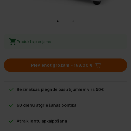
Produkts pieejams
Pievienot grozam
–
169,00 €
Bezmaksas piegāde
pasūtījumiem virs 50€
60 dienu atgriešanas politika
Ātra klientu apkalpošana