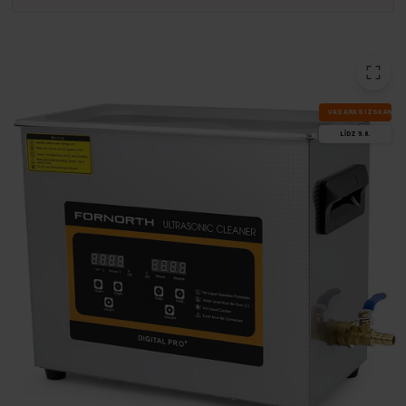
VA­SA­RAS IZ­SKA­ŅA
LĪDZ 9.8.