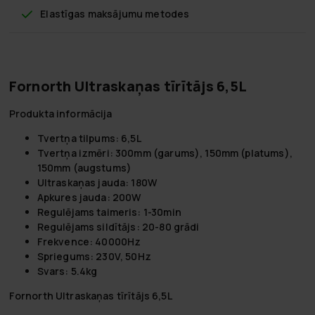
Elastīgas maksājumu metodes
Fornorth Ultraskaņas tīrītājs 6,5L
Produkta informācija
Tvertņa tilpums:
6,5L
Tvertņa izmēri:
300mm (garums), 150mm (platums),
150mm (augstums)
Ultraskaņas jauda:
180W
Apkures jauda:
200W
Regulējams taimeris:
1-30min
Regulējams sildītājs:
20-80 grādi
Frekvence:
40000Hz
Spriegums:
230V, 50Hz
Svars:
5.4kg
Fornorth Ultraskaņas tīrītājs 6,5L