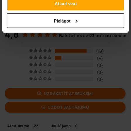
Atļaut visu
Pielāgot
4,8
Balstoties uz 23 autsauksmēm
19
4
0
0
0
UZRAKSTĪT ATSAUKSMI
UZDOT JAUTĀJUMU
Atsauksme
Jautājums