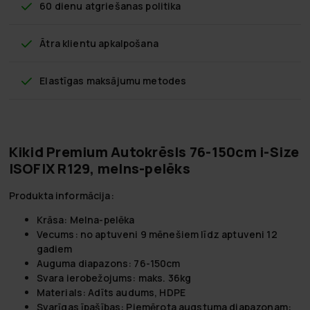
60 dienu atgriešanas politika
Ātra klientu apkalpošana
Elastīgas maksājumu metodes
Kikid Premium Autokrēsls 76-150cm i-Size
ISOFIX R129, melns-pelēks
Produkta informācija:
Krāsa:
Melna-pelēka
Vecums:
no aptuveni 9 mēnešiem līdz aptuveni 12
gadiem
Auguma diapazons:
76-150cm
Svara ierobežojums:
maks. 36kg
Materials:
Adīts audums, HDPE
Svarīgas īpašības:
Piemērota augstuma diapazonam: