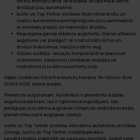
vērstu montāžu ērtai ierīkošanai un optimālai bērna
drošībai jūsu automašīnā.
Isofix un Top Tether sistēma:
Nodrošina drošu un
stabīlu autokrēsliņa piestiprinājumu jūsu automašīnā
ar minimalu piepūli un maksimālu drošību.
Regulējama galvas atbalsta augstumu:
Galvas atbalsta
augstumu var pielāgot, lai nodrošinātu ērtus un
drošus braucienus, kad jūsu bērns aug.
Glāzes turētājs:
Iekļauts komplektā ērtai piekļuvei
dzērieniem, samazinot izliešanas iespējas un
nodrošinot jūsu bērna komfortu ceļā.
Kāpēc izvēlēties Kikid Premium Autokrēsls 76-150cm i-Size
ISOFIX R129, melns-pelēks:
Piemērots augstumam:
Autokrēsls ir piemērots dažādu
augstuma bērniem, tas ir ilgtermiņa ieguldījums, kas
pielāgojas jūsu bērna augšanas ritmam un nodrošina ideālu
piemērotību katrā augšanas stadijā.
Isofix un Top Tether sistēma:
Mūsdienu autokrēslu drošības
zīmogs, Isofix un Top Tether sistēma piedāvā
nesalīdzināmu stabilitāti un vieglumu montāžā, dodot jums