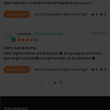
alternatīviem. Kvalitāte līdzvērtīga Biltema/Jula u.c.
Vai šī atsauksme bija noderīga?
0
0
DALĪTIES
03.29.2023
Lenita R.
LR
Vērts katra krona
Dēls tagad mašīnā sēž kā ķēniņš 😁 ātra piegāde un krēslu 
bija viegli uzstādīt👍 ļoti apmierināts ar šo pirkumu 😁
Vai šī atsauksme bija noderīga?
0
0
DALĪTIES
<
1
2
3
>
Informācija