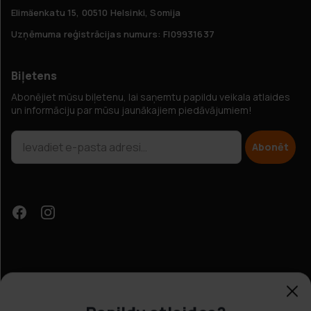
Elimäenkatu 15, 00510 Helsinki, Somija
Uzņēmuma reģistrācijas numurs: FI09931637
Biļetens
Abonējiet mūsu biļetenu, lai saņemtu papildu veikala atlaides
un informāciju par mūsu jaunākajiem piedāvājumiem!
Abonēt
Papildu atlaides?
Klientu apkalpošana