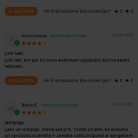
Vai šī atsauksme bija noderīga?
0
0
DALĪTIES
04.06.2023
Anonymous
A
Ļoti labi
Ļoti labi, bet par šo cenu audumam vajadzētu būt nedaudz 
labākam.
Vai šī atsauksme bija noderīga?
0
0
DALĪTIES
04.04.2023
Börje E.
BE
Ietilpīgs
Labs un ietilpīgs, meita sēž ērti. Tomēr jūtams, ka audumā 
un sprādzēs kvalitāte ir zemāka salīdzinājumā ar dārgākiem 