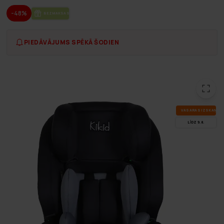
-48%
BEZ­MAK­SAS PIE­GĀ­DE
PIEDĀVĀJUMS SPĒKĀ ŠODIEN
VA­SA­RAS IZ­SKA­ŅA
LĪDZ 9.8.