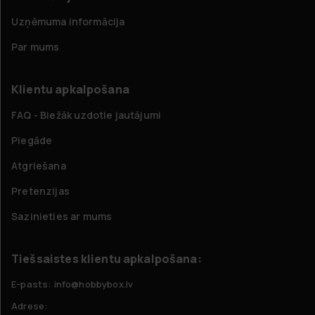
Uzņēmuma informācija
Par mums
Klientu apkalpošana
FAQ - Biežāk uzdotie jautājumi
Piegāde
Atgriešana
Pretenzijas
Sazinieties ar mums
Tiešsaistes klientu apkalpošana:
E-pasts: info@hobbybox.lv
Adrese: