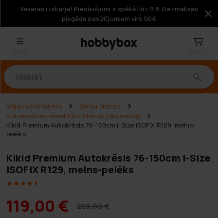
Vasaras izskaņa! Piedāvājumi ir spēkā līdz 9.8. Bezmaksas
piegāde pasūtījumiem virs 50€
Produkti
Mājas un interjers
Bērnu preces
Automašīnas sēdeklīši un bērnu pārvadātāji
Kikid Premium Autokrēsls 76-150cm i-Size ISOFIX R129, melns-
pelēks
Kikid Premium Autokrēsls 76-150cm i-Size
ISOFIX R129, melns-pelēks
119,00 €
229,00 €