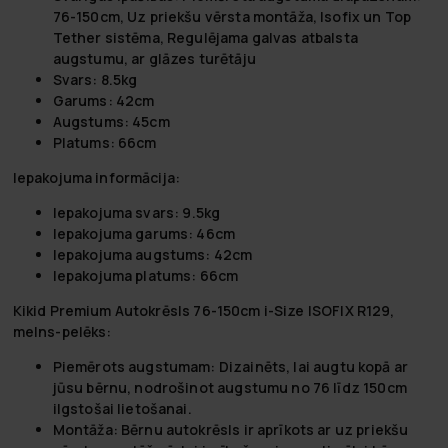
76-150cm, Uz priekšu vērsta montāža, Isofix un Top
Tether sistēma, Regulējama galvas atbalsta
augstumu, ar glāzes turētāju
Svars:
8.5kg
Garums:
42cm
Augstums:
45cm
Platums:
66cm
Iepakojuma informācija:
Iepakojuma svars:
9.5kg
Iepakojuma garums:
46cm
Iepakojuma augstums:
42cm
Iepakojuma platums:
66cm
Kikid Premium Autokrēsls 76-150cm i-Size ISOFIX R129,
melns-pelēks:
Piemērots augstumam:
Dizainēts, lai augtu kopā ar
jūsu bērnu, nodrošinot augstumu no 76 līdz 150cm
ilgstošai lietošanai.
Montāža:
Bērnu autokrēsls ir aprīkots ar uz priekšu