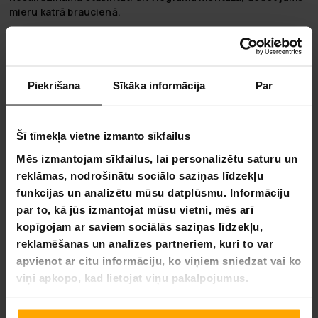
mieru katrā braucienā.
Regulējama galvas atbalsta augstumu:
Galvas atbalsta
augstuma regulēšanas funkcija ne tikai palielina ērtības, bet
arī nodrošina optimālu drošību, nodrošinot pareizu galvas
un kakla atbalstu, kad jūsu bērns aug.
Piekrišana
Sīkāka informācija
Par
Ceļojiet ar pārliecību un komfortu:
Atklājiet ideālo drošības, ērtības, un komforta kombināciju
Šī tīmekļa vietne izmanto sīkfailus
jūsu bērna ceļojumos. Autokrēsls ir radīts lai nodrošinātu
Mēs izmantojam sīkfailus, lai personalizētu saturu un
drošu un patīkamu ceļojumu, veicinot gan jūsu mieru, gan
jūsu bērna laimi.
reklāmas, nodrošinātu sociālo saziņas līdzekļu
funkcijas un analizētu mūsu datplūsmu. Informāciju
Kikid - par zīmolu:
par to, kā jūs izmantojat mūsu vietni, mēs arī
Kikid ir apņēmies nodrošināt jūsu bērna drošību un
kopīgojam ar saviem sociālās saziņas līdzekļu,
komfortu. Mūsu produkti ir izstrādāti, pamatojoties uz
reklamēšanas un analīzes partneriem, kuri to var
rūpīgiem pētījumiem un jauninājumiem, lai atbilstu
apvienot ar citu informāciju, ko viņiem sniedzat vai ko
augstākajiem kvalitātes un drošības standartiem. Kikid nav
viņi apkopo, kad lietojat viņu pakalpojumus.
tikai zīmols; tas ir solījums nodrošināt uzticamus un drošus
risinājumus vecākiem, kas gaida tikai labāko saviem
bērniem.