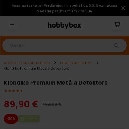
Vasaras izskaņa! Piedāvājumi ir spēkā līdz 9.8. Bezmaksas
piegāde pasūtījumiem virs 50€
Produkti
Atpūta un āra aktivitātes
Metāla detektors
Klondike Premium Metāla Detektors
Klondike Premium Metāla Detektors
89,90 €
149,00 €
-39%
BEZ­MAK­SAS PIE­GĀ­DE