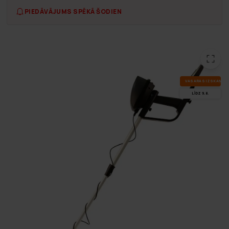
PIEDĀVĀJUMS SPĒKĀ ŠODIEN
VA­SA­RAS IZ­SKA­ŅA
LĪDZ 9.8.