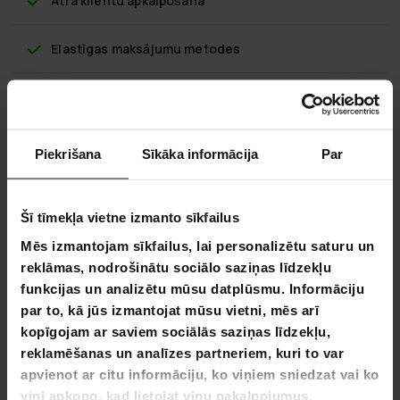
Ātra klientu apkalpošana
Elastīgas maksājumu metodes
Klondike Premium Metāla Detektors
Piekrišana
Sīkāka informācija
Par
Ja Jūs esat nopietns metāla detektora entuziasts, kas
meklē spēcīgu rīku, lai atklātu paslēptos dārgumus, Klondike
Premium metāla detektors ir domāts tieši Jums!
Šī tīmekļa vietne izmanto sīkfailus
Ar uzlabotu jutības regulēšanu un spēju atšķirt dažādus
Mēs izmantojam sīkfailus, lai personalizētu saturu un
metāla veidus, the Klondike Premium metāla detektors var
reklāmas, nodrošinātu sociālo saziņas līdzekļu
detektēt metāla priekšmetus līdz pat 16 cm dziļumā. Tā
funkcijas un analizētu mūsu datplūsmu. Informāciju
ūdensizturīgā 17 cm spole un regulējams rokassprādze
par to, kā jūs izmantojat mūsu vietni, mēs arī
padara to viegli lietojamu jebkurā vidē, kamēr 3,5 mm
kopīgojam ar saviem sociālās saziņas līdzekļu,
austiņu ligzda nodrošina diskretu detektēšanu.
reklamēšanas un analīzes partneriem, kuri to var
Klondike Premium metāla detektora regulējamais garums
apvienot ar citu informāciju, ko viņiem sniedzat vai ko
(77-106 cm) un viegla konstrukcija to padara ērti lietojamu
viņi apkopo, kad lietojat viņu pakalpojumus.