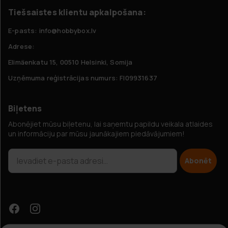
Tiešsaistes klientu apkalpošana:
E-pasts: info@hobbybox.lv
Adrese:
Elimäenkatu 15, 00510 Helsinki, Somija
Uzņēmuma reģistrācijas numurs: FI09931637
Biļetens
Abonējiet mūsu biļetenu, lai saņemtu papildu veikala atlaides
un informāciju par mūsu jaunākajiem piedāvājumiem!
Abonēt