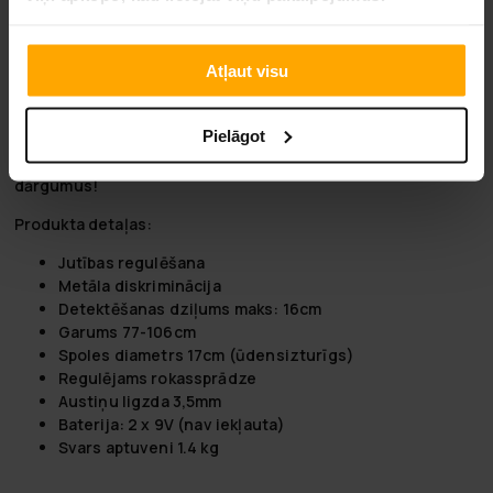
ilgu laiku. Tas darbojas ar divām 9V baterijām (nav
iekļautas), tāpēc to ir viegli lietot un uzturēt.
Vai esat profesionāls dārgumu meklētājs vai uzticīgs hobijs,
Atļaut visu
Klondike Premium Metāla Detektors ir perfekts rīks
ikvienam, kurš vēlas uzlabot savas metāla detektēšanas
Pielāgot
prasmes. Tāpēc kāpēc gaidīt? Pasūtiet savu Klondike
Premium metāla detektoru šodien un sāciet atklāt paslēptos
dārgumus!
Produkta detaļas:
Jutības regulēšana
Metāla diskriminācija
Detektēšanas dziļums maks: 16cm
Garums 77-106cm
Spoles diametrs 17cm (ūdensizturīgs)
Regulējams rokassprādze
Austiņu ligzda 3,5mm
Baterija: 2 x 9V (nav iekļauta)
Svars aptuveni 1.4 kg