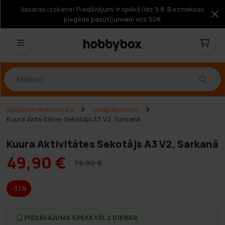
Vasaras izskaņa! Piedāvājumi ir spēkā līdz 9.8. Bezmaksas
piegāde pasūtījumiem virs 50€
Produkti
Sadzīves elektronika
Viedpulkstenis
Kuura Aktivitātes Sekotājs A3 V2, Sarkanā
Kuura Aktivitātes Sekotājs A3 V2, Sarkanā
49,90 €
79,90 €
-37%
PIEDĀVĀJUMS SPĒKĀ VĒL 2 DIENAS