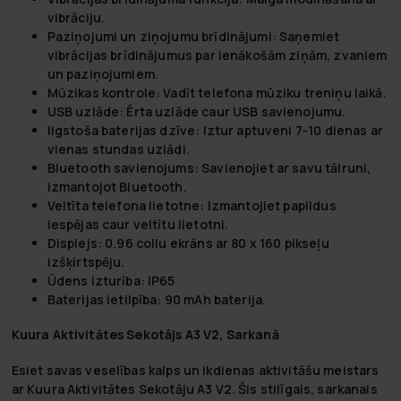
vibrāciju.
Paziņojumi un ziņojumu brīdinājumi: Saņemiet
vibrācijas brīdinājumus par ienākošām ziņām, zvaniem
un paziņojumiem.
Mūzikas kontrole: Vadīt telefona mūziku treniņu laikā.
USB uzlāde: Ērta uzlāde caur USB savienojumu.
Ilgstoša baterijas dzīve: Iztur aptuveni 7-10 dienas ar
vienas stundas uzlādi.
Bluetooth savienojums: Savienojiet ar savu tālruni,
izmantojot Bluetooth.
Veltīta telefona lietotne: Izmantojiet papildus
iespējas caur veltītu lietotni.
Displejs: 0.96 collu ekrāns ar 80 x 160 pikseļu
izšķirtspēju.
Ūdens izturība: IP65
Baterijas ietilpība: 90 mAh baterija.
Kuura Aktivitātes Sekotājs A3 V2, Sarkanā
Esiet savas veselības kalps un ikdienas aktivitāšu meistars
ar Kuura Aktivitātes Sekotāju A3 V2. Šis stilīgais, sarkanais