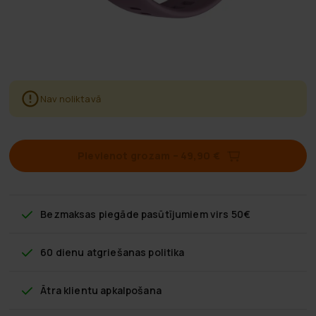
Nav noliktavā
Pievienot grozam
–
49,90 €
Bezmaksas piegāde
pasūtījumiem virs 50€
60 dienu atgriešanas politika
Ātra klientu apkalpošana