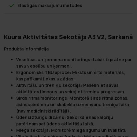
Elastīgas maksājumu metodes
Kuura Aktivitātes Sekotājs A3 V2, Sarkanā
Produkta informācija
Veselības un ķermeņa monitorings: Labāk izpratne par
savu veselību un ķermeni.
Ergonomisks TBU aproce: Mīksts un ērts materiāls,
kas patīkami liekas uz ādas.
Aktivitāšu un treniņu sekotājs: Palieliniet savas
aktivitātes līmeņus un sekojiet treniņu progresam.
Sirds ritma monitorings: Monitorē sirds ritma zonas,
asinsspiedienu un skābekļa uzņemšanu treniņa laikā
(nav medicīniski rādītāji).
Ūdensizturīgs dizains: Seko ikdienas kaloriju
patēriņam pat ūdens aktivitāšu laikā.
Miega sekotājs: Monitorē miega ilgumu un kvalitāti.
Vibrācijas brīdinājuma funkcija: Maiga modināšana ar