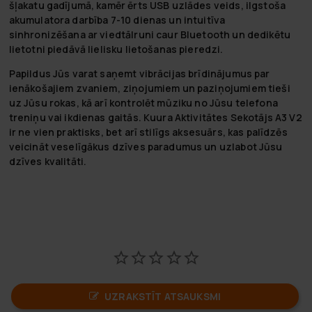
šļakatu gadījumā, kamēr ērts USB uzlādes veids, ilgstoša
akumulatora darbība 7-10 dienas un intuitīva
sinhronizēšana ar viedtālruni caur Bluetooth un dedikētu
lietotni piedāvā lielisku lietošanas pieredzi.
Papildus Jūs varat saņemt vibrācijas brīdinājumus par
ienākošajiem zvaniem, ziņojumiem un paziņojumiem tieši
uz Jūsu rokas, kā arī kontrolēt mūziku no Jūsu telefona
treniņu vai ikdienas gaitās. Kuura Aktivitātes Sekotājs A3 V2
ir ne vien praktisks, bet arī stilīgs aksesuārs, kas palīdzēs
veicināt veselīgākus dzīves paradumus un uzlabot Jūsu
dzīves kvalitāti.
UZRAKSTĪT ATSAUKSMI