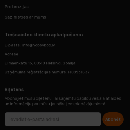
Pretenzijas
Sazinieties ar mums
Tiešsaistes klientu apkalpošana:
E-pasts: info@hobbybox.lv
Adrese:
Elimäenkatu 15, 00510 Helsinki, Somija
Uzņēmuma reģistrācijas numurs: FI09931637
Biļetens
Abonējiet mūsu biļetenu, lai saņemtu papildu veikala atlaides
un informāciju par mūsu jaunākajiem piedāvājumiem!
Abonēt