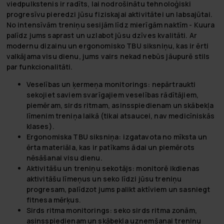
viedpulkstenis ir radīts, lai nodrošinātu tehnoloģiski
progresīvu pieredzi jūsu fiziskajai aktivitātei un labsajūtai.
No intensīvām treniņu sesijām līdz mierīgām naktīm - Kuura
palīdz jums saprast un uzlabot jūsu dzīves kvalitāti. Ar
modernu dizainu un ergonomisko TBU siksniņu, kas ir ērti
valkājama visu dienu, jums vairs nekad nebūs jāupurē stils
par funkcionalitāti.
Veselības un ķermeņa monitorings:
nepārtraukti
sekojiet saviem svarīgajiem veselības rādītājiem,
piemēram, sirds ritmam, asinsspiedienam un skābekļa
līmenim treniņa laikā (tikai atsaucei, nav medicīniskās
klases).
Ergonomiska TBU siksniņa:
izgatavota no mīksta un
ērta materiāla, kas ir patīkams ādai un piemērots
nēsāšanai visu dienu.
Aktivitāšu un treniņu sekotājs:
monitorē ikdienas
aktivitāšu līmeņus un seko līdzi jūsu treniņu
progresam, palīdzot jums palikt aktīviem un sasniegt
fitnesa mērķus.
Sirds ritma monitorings:
seko sirds ritma zonām,
asinsspiedienam un skābekļa uzņemšanai treniņu