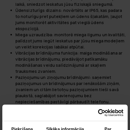
laikā, sniedzot ieskatus jūsu fiziskajā sniegumā.
Ūdensizturīgs dizains:
novērtēts ar IP65, kas padara
to noturīgu pret putekļiem un ūdens šļakatām, ļaujot
jums monitorēt aktivitātes pat vieglā ūdens
ekspozīcijā.
Miega uzraudzība:
monitorē miega ilgumu un kvalitāti,
palīdzot jums iegūt ieskatus par jūsu miega modeļiem
un veikt korekcijas labākai atpūtai.
Vibrācijas brīdinājuma funkcija:
maiga modināšana ar
vibrācijas brīdinājumu, piedāvājot patīkamāku
modināšanas veidu salīdzinājumā ar skaļiem
trauksmes zvaniem.
Paziņojumu un ziņojumu brīdinājumi:
saņemiet
paziņojumus un brīdinājumus par ienākošām ziņām,
zvaniem un citām lietotņu paziņojumiem tieši savā
plaukstā, saglabājot savienojumu bez
nepieciešamības pastāvīgi pārbaudīt telefonu.
Mūzikas vadība:
ļauj jums vadīt savas viedtālruņa
mūziku treniņu laikā, pievienojot ērtības un uzlabojot
jūsu treniņu pieredzi.
USB uzlāde:
viegla un ērta uzlāde caur USB
Piekrišana
Sīkāka informācija
Par