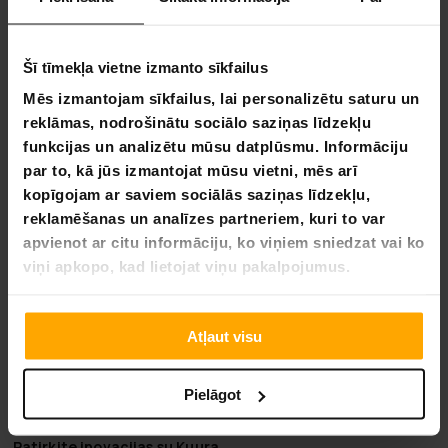
savienojumu, izslēdzot nepieciešamību pēc īpašiem
lādētājiem.
Ilgstoša baterijas dzīvotspēja:
aprīkots ar 90 mAh
Šī tīmekļa vietne izmanto sīkfailus
bateriju, kas nodrošina aptuveni 7-10 dienu lietošanu
ar vienas stundas uzlādi, ļaujot jums pavadīt mazāk
Mēs izmantojam sīkfailus, lai personalizētu saturu un
laika uzlādējot un vairāk laika izmantojot ierīci.
reklāmas, nodrošinātu sociālo saziņas līdzekļu
Bluetooth savienojamība:
bezšuvju savienojums ar
funkcijas un analizētu mūsu datplūsmu. Informāciju
jūsu viedtālruni caur Bluetooth, ļaujot sinhronizēt
par to, kā jūs izmantojat mūsu vietni, mēs arī
datus un viegli piekļūt paziņojumiem.
kopīgojam ar saviem sociālās saziņas līdzekļu,
Veltīta tālruņa lietotne:
piekļūstiet uzlabotām
funkcijām un detalizētiem sekošanas datiem caur
reklamēšanas un analīzes partneriem, kuri to var
veltītu tālruņa lietotni, uzlabojot kopējo lietošanas
apvienot ar citu informāciju, ko viņiem sniedzat vai ko
pieredzi.
viņi apkopo, kad lietojat viņu pakalpojumus.
Displejs:
iezīmes 0.96 collu ekrānu ar 80 x 160 pikseļu
izšķirtspēju, nodrošinot skaidru un viegli lasāmu
informāciju.
Atļaut visu
Ūdens izturība:
novērtēts IP65, nodrošina aizsardzību
pret putekļiem un ūdens šļakatām, padarot to
piemērotu ikdienas nēsāšanai un lietošanai dažādās
Pielāgot
vidēs.
Patirkite inovacijas su Kuura