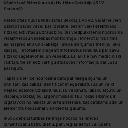
Kāpēc izvēlēties Kuura Aktivitātes Sekotājs A3 V2,
Sarkanā?
Pateicoties Kuura Aktivitātes Sekotājs A3 V2, varat ne vien
uzlabot savas veselības izpratni, bet arī veikt efektīvāku
fizisko aktivitāšu uzraudzību. Šis viedpulkstenis nodrošina
visaptverošu veselības monitoringu, ietverot sirds ritma,
asinsspiediena un skābekļa līmeņa mērījumus treniņu laikā,
kas ļauj lietotājiem pieņemt informētus lēmumus par savu
fizisko sagatavotību un veselību. Lai arī tie nav medicīniski
rādītāji, tie sniedz vērtīgu atsauces informāciju par Jūsu
pašsajūtu.
Tāpat šis ierīce nodrošina datu par miega ilgumu un
kvalitāti, kas palīdz identificēt miega raksturus un veikt
nepieciešamos uzlabojumus, lai veicinātu labāku atpūtu un
vispārējo labklājību. Ergonomiskais TBU rokas siksniņš ir
izgatavots no mīksta un ērta materiāla, kas patīkams ādai un
piemērots nēsāšanai visa dienas garumā.
IP65 ūdens izturības reitings nodrošina ierīces
izmantošanu katru dienu, pat vieglas lietus vai ūdens