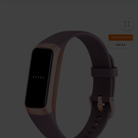
VA­SA­RAS IZ­SKA­ŅA
LĪDZ 9.8.