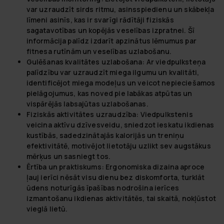
var uzraudzīt sirds ritmu, asinsspiedienu un skābekļa
līmeni asinīs, kas ir svarīgi rādītāji fiziskās
sagatavotības un kopējās veselības izpratnei. Šī
informācija palīdz izdarīt apzinātus lēmumus par
fitnesa rutīnām un veselības uzlabošanu.
Gulēšanas kvalitātes uzlabošana:
Ar viedpulksteņa
palīdzību var uzraudzīt miega ilgumu un kvalitāti,
identificējot miega modeļus un veicot nepieciešamos
pielāgojumus, kas noved pie labākas atpūtas un
vispārējās labsajūtas uzlabošanas.
Fiziskās aktivitātes uzraudzība:
Viedpulkstenis
veicina aktīvu dzīvesveidu, sniedzot ieskatu ikdienas
kustībās, sadedzinātajās kalorijās un treniņu
efektivitātē, motivējot lietotāju uzlikt sev augstākus
mērķus un sasniegt tos.
Ērtība un praktiskums:
Ergonomiska dizaina aproce
ļauj ierīci nēsāt visu dienu bez diskomforta, turklāt
ūdens noturīgās īpašības nodrošina ierīces
izmantošanu ikdienas aktivitātēs, tai skaitā, nokļūstot
vieglā lietū.