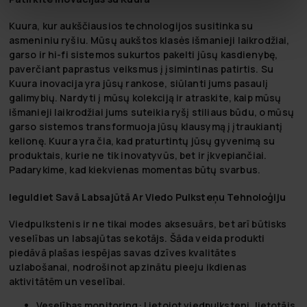
Kuura, kur aukščiausios technologijos susitinka su
asmeniniu ryšiu. Mūsų aukštos klasės išmanieji laikrodžiai,
garso ir hi-fi sistemos sukurtos pakelti jūsų kasdienybę,
paverčiant paprastus veiksmus į įsimintinas patirtis. Su
Kuura inovacija yra jūsų rankose, siūlanti jums pasaulį
galimybių. Nardyti į mūsų kolekciją ir atraskite, kaip mūsų
išmanieji laikrodžiai jums suteikia ryšį stiliaus būdu, o mūsų
garso sistemos transformuoja jūsų klausymą į įtraukiantį
kelionę. Kuura yra čia, kad praturtintų jūsų gyvenimą su
produktais, kurie ne tik inovatyvūs, bet ir įkvepiančiai.
Padarykime, kad kiekvienas momentas būtų svarbus.
Ieguldiet Savā Labsajūtā Ar Viedo Pulksteņu Tehnoloģiju
Viedpulkstenis
ir ne tikai modes aksesuārs, bet arī būtisks
veselības un labsajūtas sekotājs. Šāda veida produkti
piedāvā plašas iespējas savas dzīves kvalitātes
uzlabošanai, nodrošinot apzinātu pieeju ikdienas
aktivitātēm un veselībai.
Veselības monitoring:
Lietojot viedpulksteni, lietotājs