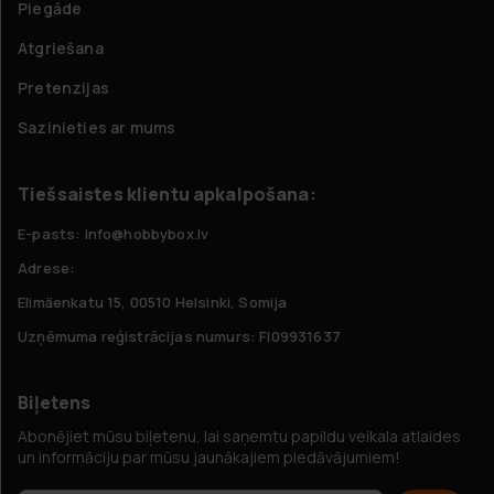
Piegāde
Atgriešana
Pretenzijas
Sazinieties ar mums
Tiešsaistes klientu apkalpošana:
E-pasts: info@hobbybox.lv
Adrese:
Elimäenkatu 15, 00510 Helsinki, Somija
Uzņēmuma reģistrācijas numurs: FI09931637
Biļetens
Abonējiet mūsu biļetenu, lai saņemtu papildu veikala atlaides
un informāciju par mūsu jaunākajiem piedāvājumiem!