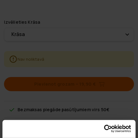
Izvēlieties
Krāsa
Krāsa
Nav noliktavā
Pievienot grozam
–
19,90 €
Bezmaksas piegāde
pasūtījumiem virs 50€
60 dienu atgriešanas politika