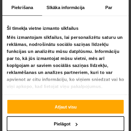
Ātra klientu apkalpošana
Piekrišana
Sīkāka informācija
Par
Elastīgas maksājumu metodes
Šī tīmekļa vietne izmanto sīkfailus
Mēs izmantojam sīkfailus, lai personalizētu saturu un
reklāmas, nodrošinātu sociālo saziņas līdzekļu
Kuura+ DO rezerves siksna
funkcijas un analizētu mūsu datplūsmu. Informāciju
par to, kā jūs izmantojat mūsu vietni, mēs arī
Kuura+ DO rezerves siksna
kopīgojam ar saviem sociālās saziņas līdzekļu,
Krāsas: Melna, sarkana, zila, tumši zaļa, zaļa, sudraba
reklamēšanas un analīzes partneriem, kuri to var
un rozā.
apvienot ar citu informāciju, ko viņiem sniedzat vai ko
Matēriāls: Policarbonāts
viņi apkopo, kad lietojat viņu pakalpojumus.
Atļaut visu
Pielāgot