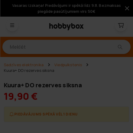
Vasaras izskaņa! Piedāvājumi ir spēkā līdz 9.8. Bezmaksas
piegāde pasūtījumiem virs 50€
Produkti
Sadzīves elektronika
Viedpulkstenis
Kuura+ DO rezerves siksna
Kuura+ DO rezerves siksna
19,90 €
PIEDĀVĀJUMS SPĒKĀ VĒL 1 DIENU