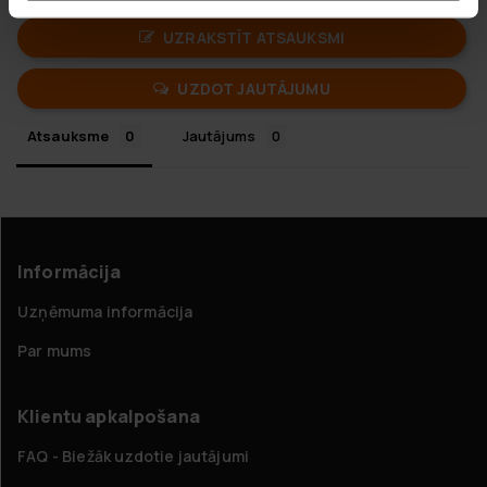
UZRAKSTĪT ATSAUKSMI
UZDOT JAUTĀJUMU
Atsauksme
Jautājums
Informācija
Uzņēmuma informācija
Par mums
Klientu apkalpošana
FAQ - Biežāk uzdotie jautājumi