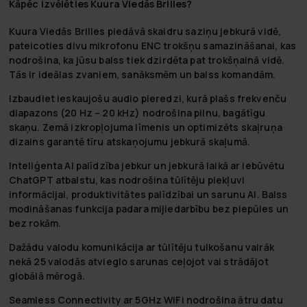
Kāpēc izvēlēties Kuura Viedās Brilles?
Kuura Viedās Brilles piedāvā
skaidru saziņu
jebkurā vidē,
pateicoties divu mikrofonu ENC trokšņu samazināšanai, kas
nodrošina, ka jūsu balss tiek dzirdēta pat trokšņainā vidē.
Tās ir ideālas zvaniem, sanāksmēm un balss komandām.
Izbaudiet
ieskaujošu audio pieredzi
, kurā plašs frekvenču
diapazons (20 Hz – 20 kHz) nodrošina pilnu, bagātīgu
skaņu. Zemā izkropļojuma līmenis un optimizēts skaļruņa
dizains garantē tīru atskaņojumu jebkurā skaļumā.
Inteliģenta AI palīdzība
jebkur un jebkurā laikā ar iebūvētu
ChatGPT atbalstu, kas nodrošina tūlītēju piekļuvi
informācijai, produktivitātes palīdzībai un sarunu AI. Balss
modināšanas funkcija padara mijiedarbību bez piepūles un
bez rokām.
Dažādu valodu komunikācija
ar tūlītēju tulkošanu vairāk
nekā 25 valodās atvieglo sarunas ceļojot vai strādājot
globālā mērogā.
Seamless Connectivity
ar 5GHz WiFi nodrošina ātru datu