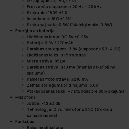
Izkropļojums (THD): <1%
Frekvenču diapazons: 20 Hz – 20 kHz
Skaļrunis: 1609 H3.0
Impedance: 16Ω ±1.5%
Skaļruņa jauda: 0.5W (īslaicīgi maks: 0.8W)
Enerģija un baterija
Lādēšanas ieeja: DC 5V ±0.25V
Baterija: 3.8V / 270mAh
Darbības spriegums: 3.8V (diapazons 3.3–4.2V)
Lādēšanas laiks: ≤1.5 stundas
Miera strāva: ≤5 µA
Darbības strāva: ≤30 mA (mainās atkarībā no
skaļuma)
Kameras/foto strāva: ≤210 mA
Zemas sprieguma brīdinājums: 3.0V
Atskaņošanas laiks: ~7 stundas pie 80% skaļuma
Mikrofons
Jutība: -42 ±3 dB
Tehnoloģija: Divu mikrofonu ENC (trokšņu
samazināšana)
Funkcijas
Balss modināšana