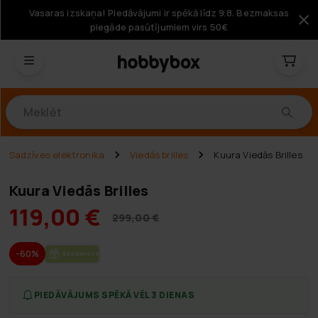
Vasaras izskaņa! Piedāvājumi ir spēkā līdz 9.8. Bezmaksas
piegāde pasūtījumiem virs 50€
Produkti
Sadzīves elektronika
Viedās brilles
Kuura Viedās Brilles
Kuura Viedās Brilles
119,00 €
299,00 €
-60%
BEZ­MAK­SAS PIE­GĀ­DE
PIEDĀVĀJUMS SPĒKĀ VĒL 3 DIENAS