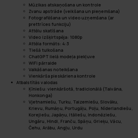
Mūzikas atskaņošana un kontrole
Zvanu apstrāde (veikšana un pieņemšana)
Fotografēšana un video uzņemšana (ar
prettrīces funkciju)
Attēlu skatīšana
Video izšķirtspēja: 1080p
Attēla formāts: 4:3
Tiešā tulkošana
ChatGPT lielā modeļa piekļuve
WiFi pārraide
Valkāšanas noteikšana
Vienkārša pieskāriena kontrole
Atbalstītās valodas
Ķīniešu: vienkāršotā, tradicionālā (Taivāna,
Honkonga)
Vjetnamiešu, Turku, Taizemiešu, Slovāku,
Krievu, Rumāņu, Portugāļu, Poļu, Nīderlandiešu,
Korejiešu, Japāņu, Itāliešu, Indonēziešu,
Ungāru, Hindi, Franču, Spāņu, Grieķu, Vācu,
Čehu, Arābu, Angļu, Urdu