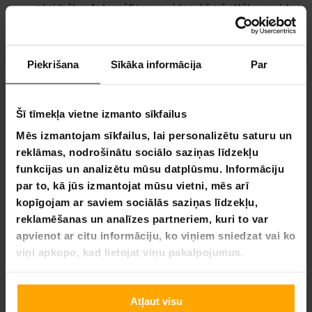
skaidrākas fotogrāfijas un video, kā arī attēlu un video
uztveršanu ar WiFi transmisiju.
Viedas balss un AI funkcijas
- Atbalsta balss
modināšanu, reāllaika tulkošanu vairāk nekā 20
Piekrišana
Sīkāka informācija
Par
valodās, piekļuvi ChatGPT lielajam modelim
inteligentai asistēšanai, mūzikas atskaņošanu un
bezroku zvanu pārvaldību.
Savienojamība
- 5GHz WiFi ātrai datu pārraidei un
Šī tīmekļa vietne izmanto sīkfailus
Bluetooth ar ≥10m stabila saņemšanas attāluma.
Mēs izmantojam sīkfailus, lai personalizētu saturu un
Efektīva enerģijas un akumulatora jauda
- 270mAh
reklāmas, nodrošinātu sociālo saziņas līdzekļu
uzlādējams akumulators, līdz ~7 stundām mūzikas
atskaņošanas (80% apjoms) un ātra uzlāde (≤1.5h),
funkcijas un analizētu mūsu datplūsmu. Informāciju
zems enerģijas patēriņš ar ≤5µA gaidīšanas strāvu.
par to, kā jūs izmantojat mūsu vietni, mēs arī
Viedas kontroles un lietojamība
- Vienas pieskāriena
kopīgojam ar saviem sociālās saziņas līdzekļu,
darbība, nēsāšanas noteikšana inteliģentai lietošanai,
reklamēšanas un analīzes partneriem, kuri to var
viegls, kompakts dizains ar integrētām funkcijām.
apvienot ar citu informāciju, ko viņiem sniedzat vai ko
Dažādu valodu atbalsts
- Atbalsta vairāk nekā 25
viņi apkopo, kad lietojat viņu pakalpojumus.
valodas, tostarp angļu, ķīniešu, japāņu, korejiešu,
franču, vācu, spāņu, arābu, hindi un citus.
Patirkite inovacijas su Kuura
Atļaut visu