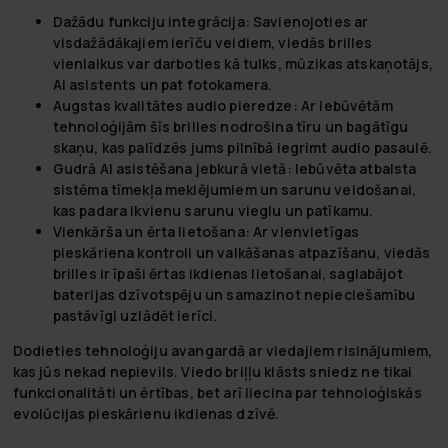
Dažādu funkciju integrācija:
Savienojoties ar
visdažādākajiem ierīču veidiem, viedās brilles
vienlaikus var darboties kā tulks, mūzikas atskaņotājs,
AI asistents un pat fotokamera.
Augstas kvalitātes audio pieredze:
Ar iebūvētām
tehnoloģijām šīs brilles nodrošina tīru un bagātīgu
skaņu, kas palīdzēs jums pilnībā iegrimt audio pasaulē.
Gudrā AI asistēšana jebkurā vietā:
Iebūvēta atbalsta
sistēma tīmekļa meklējumiem un sarunu veidošanai,
kas padara ikvienu sarunu vieglu un patīkamu.
Vienkārša un ērta lietošana:
Ar vienvietīgas
pieskāriena kontroli un valkāšanas atpazīšanu, viedās
brilles ir īpaši ērtas ikdienas lietošanai, saglabājot
baterijas dzīvotspēju un samazinot nepieciešamību
pastāvīgi uzlādēt ierīci.
Dodieties tehnoloģiju avangardā ar viedajiem risinājumiem,
kas jūs nekad nepievils. Viedo briļļu klāsts sniedz ne tikai
funkcionalitāti un ērtības, bet arī liecina par tehnoloģiskās
evolūcijas pieskārienu ikdienas dzīvē.