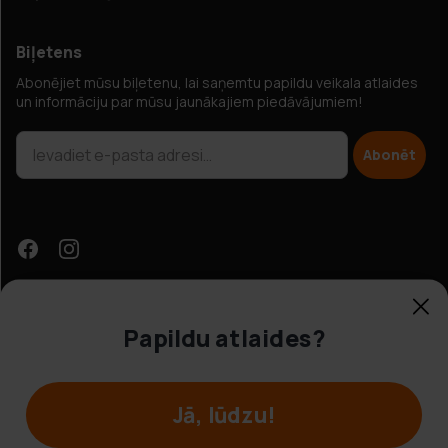
Biļetens
Abonējiet mūsu biļetenu, lai saņemtu papildu veikala atlaides
un informāciju par mūsu jaunākajiem piedāvājumiem!
Abonēt
Papildu atlaides?
Klientu apkalpošana
Jā, lūdzu!
© Hobbybox 2025