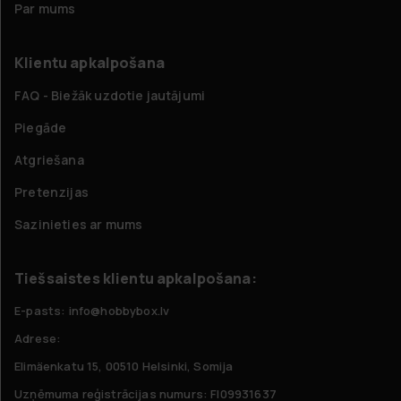
Par mums
Klientu apkalpošana
FAQ - Biežāk uzdotie jautājumi
Piegāde
Atgriešana
Pretenzijas
Sazinieties ar mums
Tiešsaistes klientu apkalpošana:
E-pasts: info@hobbybox.lv
Adrese:
Elimäenkatu 15, 00510 Helsinki, Somija
Uzņēmuma reģistrācijas numurs: FI09931637