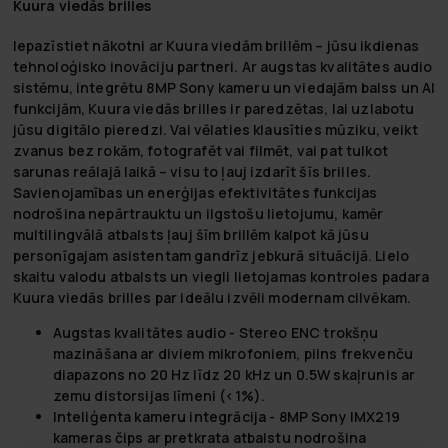
Kuura viedās brilles
Iepazīstiet nākotni ar Kuura viedām brillēm – jūsu ikdienas
tehnoloģisko inovāciju partneri. Ar augstas kvalitātes audio
sistēmu, integrētu 8MP Sony kameru un viedajām balss un AI
funkcijām, Kuura viedās brilles ir paredzētas, lai uzlabotu
jūsu digitālo pieredzi. Vai vēlaties klausīties mūziku, veikt
zvanus bez rokām, fotografēt vai filmēt, vai pat tulkot
sarunas reālajā laikā – visu to ļauj izdarīt šīs brilles.
Savienojamības un enerģijas efektivitātes funkcijas
nodrošina nepārtrauktu un ilgstošu lietojumu, kamēr
multilingvālā atbalsts ļauj šīm brillēm kalpot kā jūsu
personīgajam asistentam gandrīz jebkurā situācijā. Lielo
skaitu valodu atbalsts un viegli lietojamas kontroles padara
Kuura viedās brilles par ideālu izvēli modernam cilvēkam.
Augstas kvalitātes audio
- Stereo ENC trokšņu
mazināšana ar diviem mikrofoniem, pilns frekvenču
diapazons no 20 Hz līdz 20 kHz un 0.5W skaļrunis ar
zemu distorsijas līmeni (<1%).
Inteliģenta kameru integrācija
- 8MP Sony IMX219
kameras čips ar pretkrata atbalstu nodrošina