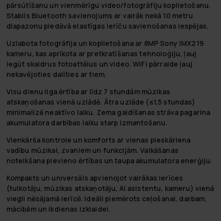
pārsūtīšanu un vienmērīgu video/fotogrāfiju koplietošanu.
Stabils Bluetooth savienojums ar vairāk nekā 10 metru
diapazonu piedāvā elastīgas ierīču savienošanas iespējas.
Uzlabota fotogrāfija un koplietošana
ar 8MP Sony IMX219
kameru, kas aprīkota ar pretkratīšanas tehnoloģiju, ļauj
iegūt skaidrus fotoattēlus un video. WiFi pārraide ļauj
nekavējoties dalīties ar tiem.
Visu dienu ilga ērtība
ar līdz 7 stundām mūzikas
atskaņošanas vienā uzlādē. Ātra uzlāde (≤1,5 stundas)
minimalizē neaktīvo laiku. Zema gaidīšanas strāva pagarina
akumulatora darbības laiku starp izmantošanu.
Vienkārša kontrole un komforts
ar vienas pieskāriena
vadību mūzikai, zvaniem un funkcijām. Valkāšanas
noteikšana pievieno ērtības un taupa akumulatora enerģiju.
Kompakts un universāls
apvienojot vairākas ierīces
(tulkotāju, mūzikas atskaņotāju, AI asistentu, kameru) vienā
viegli nēsājamā ierīcē. Ideāli piemērots ceļošanai, darbam,
mācībām un ikdienas izklaidei.