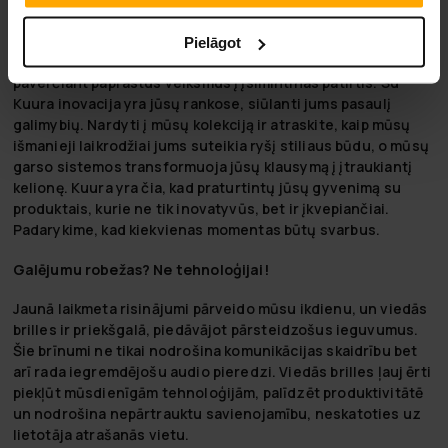
Kuura, kur aukščiausios technologijos susitinka su
asmeniniu ryšiu. Mūsų aukštos klasės išmanieji laikrodžiai,
Pielāgot
garso ir hi-fi sistemos sukurtos pakelti jūsų kasdienybę,
paverčiant paprastus veiksmus į įsimintinas patirtis. Su
Kuura inovacija yra jūsų rankose, siūlanti jums pasaulį
galimybių. Nardyti į mūsų kolekciją ir atraskite, kaip mūsų
išmanieji laikrodžiai jums suteikia ryšį stiliaus būdu, o mūsų
garso sistemos transformuoja jūsų klausymą į įtraukiantį
kelionę. Kuura yra čia, kad praturtintų jūsų gyvenimą su
produktais, kurie ne tik inovatyvūs, bet ir įkvepiančiai.
Padarykime, kad kiekvienas momentas būtų svarbus.
Galējumu robežas? Ne tehnoloģijai!
Jaunā laikmeta risinājumi pārveido mūsu ikdienu, un
viedās
brilles
ir priekšgalā, piedāvājot pārsteidzošus ieguvumus.
Šie brīnumi ne tikai nodrošina komunikācijas skaidrību bet
arī rada iegremdējošu audio pieredzi. Viedās brilles ļauj ērti
piekļūt mūsdienīgām tehnoloģijām, palīdzēt produktivitātē
un nodrošina nepārtrauktu savienojamību, neskatoties uz
lietotāja atrašanās vietu.