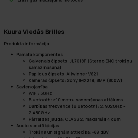
Kuura Viedās Brilles
Produkta informācija
Pamata komponentes
Galvenais čipsets: JL7018F (Stereo ENC trokšņu
samazināšana)
Papildus čipsets: Allwinner V821
Kameras čipsets: Sony IMX219, 8MP (800W)
Savienojamība
WiFi: 5GHz
Bluetooth: ≥10 metru saņemšanas attālums
Darbības frekvence (Bluetooth): 2.402GHz –
2.480GHz
Pārraides jauda: CLASS 2, maksimāli 4 dBm
Audio specifikācijas
Trokšņa un signāla attiecība: -89 dBV