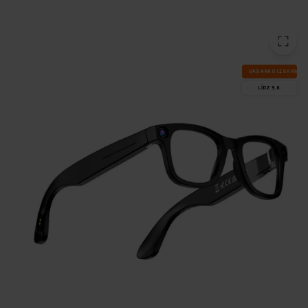
VA­SA­RAS IZ­SKA­ŅA
LĪDZ 9.8.