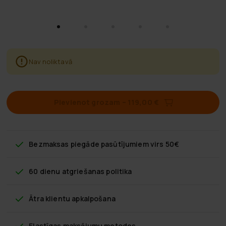
Nav noliktavā
Pievienot grozam
–
119,00 €
Bezmaksas piegāde
pasūtījumiem virs 50€
60 dienu atgriešanas politika
Ātra klientu apkalpošana
Elastīgas maksājumu metodes