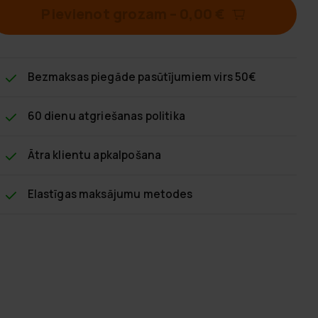
Pievienot grozam
–
0,00 €
Bezmaksas piegāde
pasūtījumiem virs 50€
60 dienu atgriešanas politika
Ātra klientu apkalpošana
Elastīgas maksājumu metodes