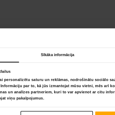
Sīkāka informācija
failus
ai personalizētu saturu un reklāmas, nodrošinātu sociālo saz
nformāciju par to, kā jūs izmantojat mūsu vietni, mēs arī k
nas un analīzes partneriem, kuri to var apvienot ar citu info
tojat viņu pakalpojumus.