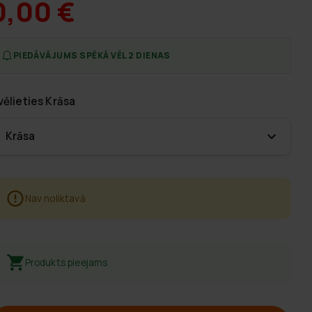
0,00 €
PIEDĀVĀJUMS SPĒKĀ VĒL 2 DIENAS
vēlieties
Krāsa
Krāsa
Nav noliktavā
Produkts pieejams