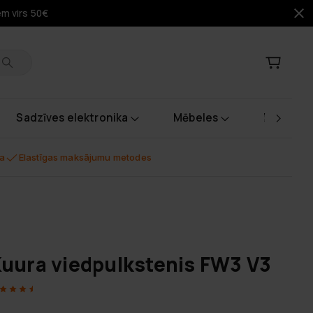
em virs 50€
Sadzīves elektronika
Mēbeles
Instrume
na
Elastīgas maksājumu metodes
uura viedpulkstenis FW3 V3