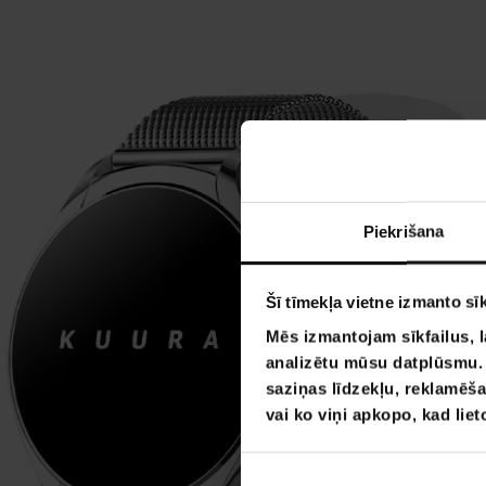
Piekrišana
Šī tīmekļa vietne izmanto sīk
Mēs izmantojam sīkfailus, l
analizētu mūsu datplūsmu. I
saziņas līdzekļu, reklamēša
vai ko viņi apkopo, kad lie