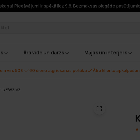
skaņa! Piedāvājumi ir spēkā līdz 9.8. Bezmaksas piegāde pasūtījumi
odukti
es
Āra vide un dārzs
Mājas un interjers
em virs 50€
60 dienu atgriešanas politika
Ātra klientu apkalpoša
nis FW3 V3
K