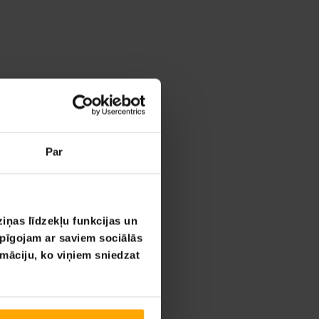
Par
iņas līdzekļu funkcijas un
opīgojam ar saviem sociālās
rmāciju, ko viņiem sniedzat