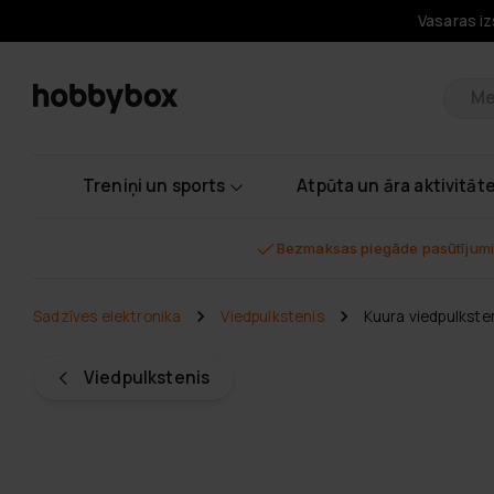
Vasaras iz
Pr
Treniņi un sports
Atpūta un āra aktivitāt
Bezmaksas piegāde pasūtījumi
Sadzīves elektronika
Viedpulkstenis
Kuura viedpulkste
Viedpulkstenis