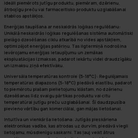
ideāli piemērots jutīgu produktu, piemēram, dzērienu,
ātrbojīgu preču vai farmaceitisko produktu uzglabāšanai
stabilos apstākļos.
Enerģijas taupīšana ar neskaidrās loģikas regulēšanu
:
Unikālā neskaidrās loģikas regulēšanas sistēma automātiski
pielāgo dzesēšanas ciklu atkarībā no vides apstākļiem,
optimizējot enerģijas patēriņu. Tas ilgtermiņā nodrošina
ievērojamu enerģijas ietaupījumu un zemākas
ekspluatācijas izmaksas, padarot iekārtu videi draudzīgāku
un izmaksu ziņā efektīvāku.
Universāla temperatūras kontrole (5-18°C)
: Regulējamais
temperatūras diapazons (5-18°C) piedāvā elastību, padarot
to piemērotu plašam pielietojumu klāstam, no dzērienu
dzesēšanas līdz svaigu pārtikas produktu vai citu
temperatūrai jutīgu preču uzglabāšanai. Šī daudzpusība
pievieno vērtību gan komerciālai, gan mājas lietošanai.
Intuitīva un vienkārša lietošana
: Jutīgās pieskāriena
elektronikas vadība, kas atrodas uz durvīm, piedāvā viegli
lietojamu, mūsdienīgu saskarni. Tas ļauj veikt ātrus