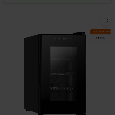
VA­SA­RAS IZ­SKA­ŅA
LĪDZ 9.8.