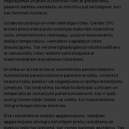
regulējumus un precīzu kontroli vien ar pieskārienu,
padarot darbību vienkāršu un intuitīvu pat lietotājiem, kuri
nav tehniski nosliece.
Uzlabota izolācija un videi atbildīga rīcība
: Cietais CFC
brīvais poliuretāna putu izolācijas materiāls nodrošina
izcilu siltumtehnisko veiktspēju, uzturot konsekventu
iekšējo temperatūru, vienlaikus saglabājot vides
draudzīgumu. Tas veicina ilgtspējīgāka produkta radīšanu
ar samazinātu vides ietekmi salīdzinājumā ar
tradicionālajiem dzesēšanas līdzekļiem.
Drošība un aizsardzība ar automātisko paneļa slēdzeni
:
Automātiskā paneļa slēdzene palielina drošību, novēršot
neautorizētu piekļuvi vai negadījuma izraisītas iestatījumu
izmaiņas. Tas nodrošina, ka iekārta darbojas uzticami un
temperatūras iestatījumi paliek konsekventi, kas ir īpaši
svarīgi komerciālās telpās vai vietās, kur nepieciešama
stingra temperatūras kontrole.
Ērta redzamība ar iekšējo apgaismojumu
: Iekšējais
apgaismojums atvieglo lietotājam preču redzēšanu un
piekļuvi iekārtas iekšienē, pat zemās gaismas apstākļos. Tas