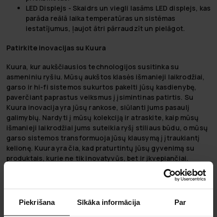
LED Displejs
- Skaidrs un viegli lasāms LED displejs, kas
parāda reālā laika temperatūras un sistēmas
iestatījumus, ļaujot ātri pārraudzīt un pielāgot.
Patirkite inovacijas su Kuura
Kuura, kur aukščiausios technologijos susitinka su
asmeniniu ryšiu. Mūsų aukštos klasės išmanieji laikrodžiai,
garso ir hi-fi sistemos sukurtos pakelti jūsų kasdienybę,
paverčiant paprastus veiksmus į įsimintinas patirtis. Su
Kuura inovacija yra jūsų rankose, siūlanti jums pasaulį
galimybių. Nardyti į mūsų kolekciją ir atraskite, kaip mūsų
išmanieji laikrodžiai jums suteikia ryšį stiliaus būdu, o mūsų
garso sistemos transformuoja jūsų klausymą į įtraukiantį
kelionę. Kuura yra čia, kad praturtintų jūsų gyvenimą su
produktais, kurie ne tik inovatyvūs, bet ir įkvepiančiai.
Padarykime, kad kiekvienas momentas būtų svarbus.
Dzīve ir Kā Vīns – Jo Aukstāk, Jo Labāk!
Piekrišana
Sīkāka informācija
Par
Vīna skapju, vīna ledusskapju un vīna dzesētāju galvenais
mērķis ir nodrošināt ideālu temperatūru un stāvokli