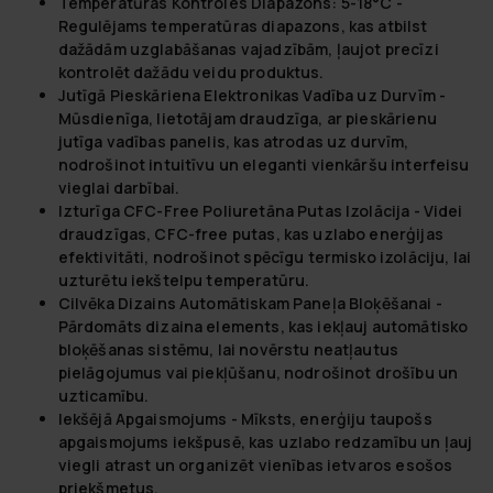
Temperatūras Kontroles Diapazons: 5-18°C
-
Regulējams temperatūras diapazons, kas atbilst
dažādām uzglabāšanas vajadzībām, ļaujot precīzi
kontrolēt dažādu veidu produktus.
Jutīgā Pieskāriena Elektronikas Vadība uz Durvīm
-
Mūsdienīga, lietotājam draudzīga, ar pieskārienu
jutīga vadības panelis, kas atrodas uz durvīm,
nodrošinot intuitīvu un eleganti vienkāršu interfeisu
vieglai darbībai.
Izturīga CFC-Free Poliuretāna Putas Izolācija
- Videi
draudzīgas, CFC-free putas, kas uzlabo enerģijas
efektivitāti, nodrošinot spēcīgu termisko izolāciju, lai
uzturētu iekštelpu temperatūru.
Cilvēka Dizains Automātiskam Paneļa Bloķēšanai
-
Pārdomāts dizaina elements, kas iekļauj automātisko
bloķēšanas sistēmu, lai novērstu neatļautus
pielāgojumus vai piekļūšanu, nodrošinot drošību un
uzticamību.
Iekšējā Apgaismojums
- Mīksts, enerģiju taupošs
apgaismojums iekšpusē, kas uzlabo redzamību un ļauj
viegli atrast un organizēt vienības ietvaros esošos
priekšmetus.