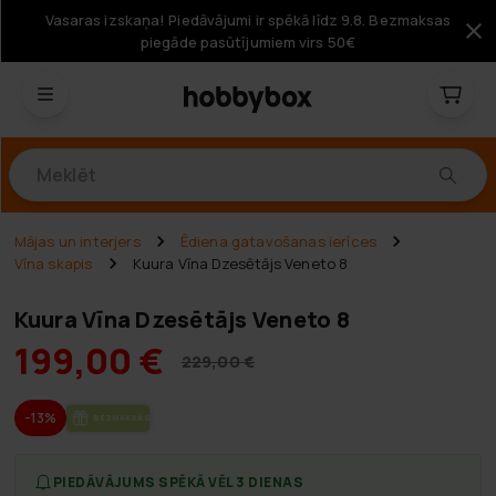
Vasaras izskaņa! Piedāvājumi ir spēkā līdz 9.8. Bezmaksas
piegāde pasūtījumiem virs 50€
Produkti
Mājas un interjers
Ēdiena gatavošanas ierīces
Vīna skapis
Kuura Vīna Dzesētājs Veneto 8
Kuura Vīna Dzesētājs Veneto 8
199,00 €
229,00 €
-13%
BEZ­MAK­SAS PIE­GĀ­DE
PIEDĀVĀJUMS SPĒKĀ VĒL 3 DIENAS