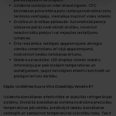
Uzlabota izolācija un videi draudzīgums:
CFC
bezmaksas poliuretāna putu izolācija nodrošina izcilu
termisko veiktspēju, vienlaikus mazinot vides ietekmi.
Drošība un drošības pārbaude:
Automātiskā paneļa
slēdzene palīdz nodrošināt drošību, novēršot
neautorizētu piekļuvi vai nejaušas iestatījumu
izmaiņas.
Ērta redzamība:
Iekšējais apgaismojums atvieglo
vienību izmantošanu arī vājā apgaismojumā,
nodrošinot lielāku lietošanas ērtumu.
Skaidra uzraudzība:
LED displejs sniedz skaidru
informāciju par pašreizējām temperatūras un
iestatījumiem, ļaujot lietotājiem efektīvi kontrolēt un
pielāgot ierīces darbību.
Kāpēc izvēlēties Kuura Vīna Dzesētāju Veneto 8?
Uzlabota dzesēšanas efektivitāte ar dubultās refrigerācijas
sistēmu
: Divkāršā dzesēšanas sistēma nodrošina precīzāku
temperatūras pārvaldību, piedāvājot labāku dzesēšanas
veiktspīti un samazinot temperatūras svārstību risku. Tas ir