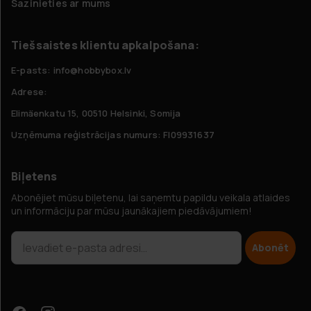
Sazinieties ar mums
Tiešsaistes klientu apkalpošana:
E-pasts: info@hobbybox.lv
Adrese:
Elimäenkatu 15, 00510 Helsinki, Somija
Uzņēmuma reģistrācijas numurs: FI09931637
Biļetens
Abonējiet mūsu biļetenu, lai saņemtu papildu veikala atlaides
un informāciju par mūsu jaunākajiem piedāvājumiem!
Abonēt