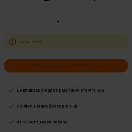
Nav noliktavā
Pievienot grozam
–
199,00 €
Bezmaksas piegāde
pasūtījumiem virs 50€
60 dienu atgriešanas politika
Ātra klientu apkalpošana