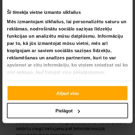
ikvienam dzērienam, aizsargājot tā garšu un kvalitāti. Šāda
Šī tīmekļa vietne izmanto sīkfailus
tipa ierīces piedāvā daudzveidīgus risinājumus, kas atbilst
gan mājas, gan komerciālajiem vajadzībām. Izmantojot
Mēs izmantojam sīkfailus, lai personalizētu saturu un
jaunākās tehnoloģijas, šie produkti samazina enerģijas
reklāmas, nodrošinātu sociālo saziņas līdzekļu
patēriņu un nodrošina ievērojami augstāku efektivitāti.
funkcijas un analizētu mūsu datplūsmu. Informāciju
Priekšrocības ietver:
par to, kā jūs izmantojat mūsu vietni, mēs arī
kopīgojam ar saviem sociālās saziņas līdzekļu,
Precīza temperatūras kontrole:
Dubultās dzesēšanas
reklamēšanas un analīzes partneriem, kuri to var
sistēmas ļauj sasniegt ļoti precīzu temperatūras
apvienot ar citu informāciju, ko viņiem sniedzat vai ko
pārvaldību, saudzējot jutīgākus produktus.
Enerģijas taupīšana:
Fuzzy logic regulēšanas sistēma
viņi apkopo, kad lietojat viņu pakalpojumus.
automātiski piemēro dzesēšanas ciklus, optimizējot
enerģijas patēriņu un samazinot izmaksas.
Temperatūras pielāgošanas iespējas:
Temperatūras
Atļaut visu
regulēšana no 5 līdz 18°C nodrošina plašas
izmantošanas iespējas, piemēram, dzērienu
atdzesēšanu vai svaigu pārtikas produktu
Pielāgot
uzglabāšanu.
Intuitīva lietošana:
Jutīgā pieskāriena vadība padara
iekārtu viegli lietojamu pat tehniski mazāk
pieredzējušiem lietotājiem.