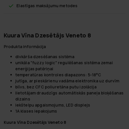
Elastīgas maksājumu metodes
Kuura Vīna Dzesētājs Veneto 8
Produkta informācija
divkārša dzesēšanas sistēma
unikāla "fuzzy logic" regulēšanas sistēma zemai
enerģijas patēriņai
temperatūras kontroles diapazons: 5-18°C
jutīga, ar pieskārienu vadāma elektronika uz durvīm
blīvs, bez CFC poliuretāna putu izolācija
lietotājam draudzīgs automātiskās paneļa bloķēšanas
dizains
iekštelpu apgaismojums, LED displejs
1A klases iepakojums
Kuura Vīna Dzesētājs Veneto 8