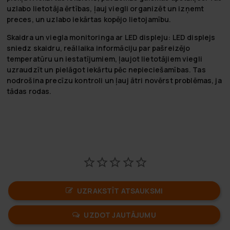
uzlabo lietotāja ērtības, ļauj viegli organizēt un izņemt
preces, un uzlabo iekārtas kopējo lietojamību.
Skaidra un viegla monitoringa ar LED displeju
: LED displejs
sniedz skaidru, reāllaika informāciju par pašreizējo
temperatūru un iestatījumiem, ļaujot lietotājiem viegli
uzraudzīt un pielāgot iekārtu pēc nepieciešamības. Tas
nodrošina precīzu kontroli un ļauj ātri novērst problēmas, ja
tādas rodas.
UZRAKSTĪT ATSAUKSMI
UZDOT JAUTĀJUMU