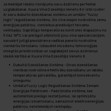
Ja meklējat ideālo risinājumu savu dzērienu perfektai
uzglabāšanai, Kuura Vīna Dzesētājs Veneto 8 ir īstā izvēle!
Ar savu dubulto dzesēšanas sistēmu un unikālo "fuzzy
logic" regulēšanas sistēmu, šis vīna skapis nodrošina zemu
enerģijas patēriņu, vienlaikus piedāvājot teicamu
veiktspēju. Saprātīgo temperatūras kontroles diapazonu no
5 līdz 18°C var pielāgot atbilstoši jūsu vīna specializācijām,
savukārt jutīgā pieskāriena vadības panelis nodrošina
vienkāršu lietošanu. Izbaudiet mūsdienu tehnoloģijas
sniegtās priekšrocības un saglabājiet savus dzērienus
ideālā kārtībā ar Kuura Vīna Dzesētājs Veneto 8.
Dubultā Dzesēšanas Sistēma
- Divas dzesēšanas
vienības nodrošina efektīvāku dzesēšanu un labāku
temperatūras pārvaldību, garantējot konsekventu
sniegumu.
Unikāla Fuzzy Logic Regulēšanas Sistēma Zemam
Enerģijas Patēriņam
- Padziļināta sistēma, kas
automātiski pielāgo iestatījumus, lai optimizētu
enerģijas izmantošanu, samazinot elektroenerģijas
patēriņu, neietekmējot veiktspēju.