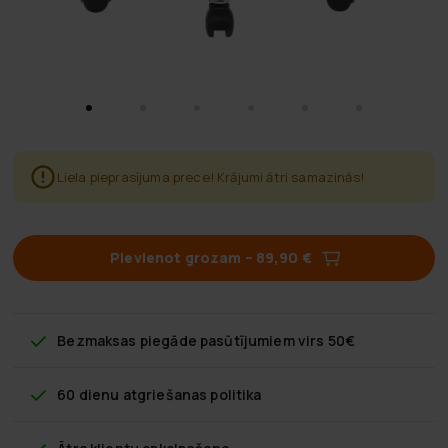
Liela pieprasījuma prece! Krājumi ātri samazinās!
Pievienot grozam
–
89,90 €
Bezmaksas piegāde
pasūtījumiem virs 50€
60 dienu atgriešanas politika