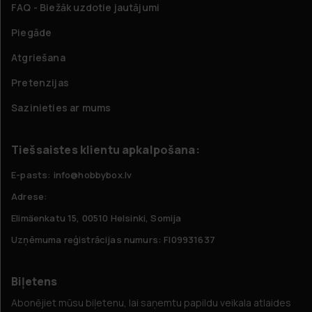
FAQ - Biežāk uzdotie jautājumi
Piegāde
Atgriešana
Pretenzijas
Sazinieties ar mums
Tiešsaistes klientu apkalpošana:
E-pasts: info@hobbybox.lv
Adrese:
Elimäenkatu 15, 00510 Helsinki, Somija
Uzņēmuma reģistrācijas numurs: FI09931637
Biļetens
Abonējiet mūsu biļetenu, lai saņemtu papildu veikala atlaides