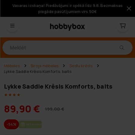
Vasaras izskaņa! Piedāvājumi ir spēkā līdz 9.8. Bezmaksas
piegāde pasūtījumiem virs 50€
Produkti
Mēbeles
Biroja mēbeles
Sedlu krēsls
Lykke Saddle Krēsls Komforts, balts
Lykke Saddle Krēsls Komforts, balts
89,90 €
199,00 €
-54%
BEZ­MAK­SAS PIE­GĀ­DE