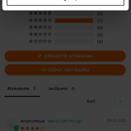
0
1
0
0
0
UZRAKSTĪT ATSAUKSMI
UZDOT JAUTĀJUMU
Atsauksme
Jautājums
08.26.2022
Anonymous
A