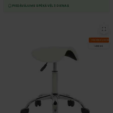
PIEDĀVĀJUMS SPĒKĀ VĒL 3 DIENAS
VA­SA­RAS IZ­SKA­ŅA
LĪDZ 9.8.