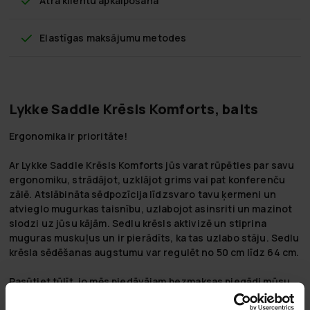
Ātra klientu apkalpošana
Elastīgas maksājumu metodes
Lykke Saddle Krēsls Komforts, balts
Ergonomika ir prioritāte!
Ar Lykke Saddle Krēsls Komforts jūs varat rūpēties par savu
ergonomiku, strādājot, uzklājot grims vai pat konferenču
zālē. Atslābināta sēdpozīcija līdzsvaro tavu ķermeni un
atvieglo mugurkas taisnību, uzlabojot asinsriti un mazinot
slodzi uz jūsu kājām. Sedlu krēsls aktivizē un stiprina
muguras muskuļus un ir pierādīts, ka tas uzlabo stāju. Sedlu
krēsla sēdēšanas augstumu var regulēt no 50 cm līdz 64 cm.
Pasūtiet tūlīt, jo mēs piedāvājam
bezmaksas piegādi
mūsu
sedlu krēsliem!