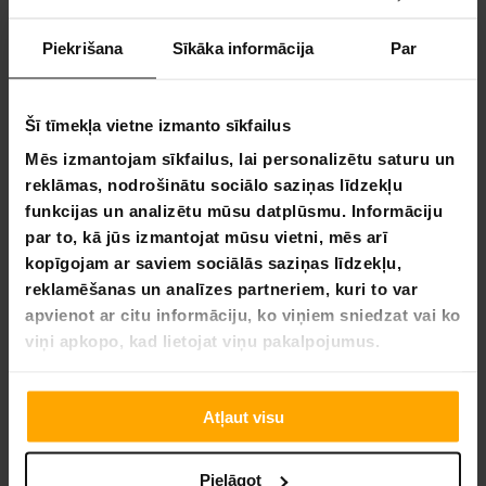
Produkta detaļas:
Piekrišana
Sīkāka informācija
Par
Krāsa: Balta.
Matēriāls: PU + dzelzs
Regulējama augstums (rotējoša)
Šī tīmekļa vietne izmanto sīkfailus
Svars: 4,15 kg
Garums: 390 mm
Mēs izmantojam sīkfailus, lai personalizētu saturu un
Augstums: 500-640 mm
reklāmas, nodrošinātu sociālo saziņas līdzekļu
Platums: 340 mm
funkcijas un analizētu mūsu datplūsmu. Informāciju
Iepakojuma izmēri:
par to, kā jūs izmantojat mūsu vietni, mēs arī
kopīgojam ar saviem sociālās saziņas līdzekļu,
Svars: 5,05 kg
reklamēšanas un analīzes partneriem, kuri to var
Garums: 490 mm
apvienot ar citu informāciju, ko viņiem sniedzat vai ko
Augstums: 480 mm
viņi apkopo, kad lietojat viņu pakalpojumus.
Platums: 210 mm
Atļaut visu
4,0
Balstoties uz 1 autsauksmēm
Pielāgot