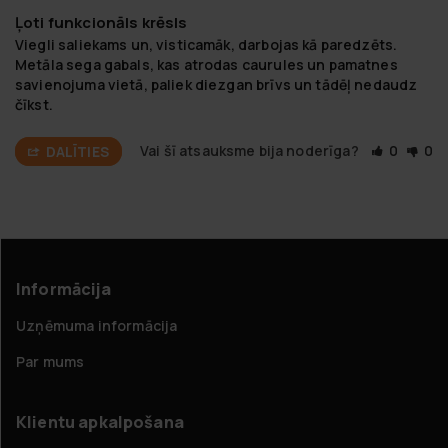
Ļoti funkcionāls krēsls
Viegli saliekams un, visticamāk, darbojas kā paredzēts. 
Metāla sega gabals, kas atrodas caurules un pamatnes 
savienojuma vietā, paliek diezgan brīvs un tādēļ nedaudz 
čīkst.
Vai šī atsauksme bija noderīga?
0
0
DALĪTIES
Informācija
Uzņēmuma informācija
Par mums
Klientu apkalpošana