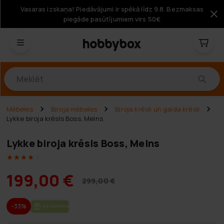
Vasaras izskaņa! Piedāvājumi ir spēkā līdz 9.8. Bezmaksas
piegāde pasūtījumiem virs 50€
Produkti
Mēbeles
Biroja mēbeles
Biroja krēsli un galda krēsli
Lykke biroja krēsls Boss, Melns
Lykke biroja krēsls Boss, Melns
199,00 €
299,00 €
-33%
BEZ­MAK­SAS PIE­GĀ­DE