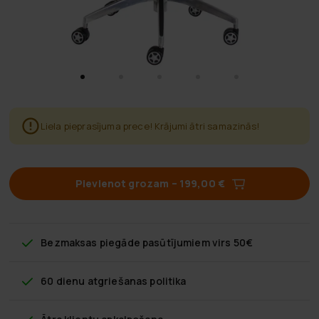
Liela pieprasījuma prece! Krājumi ātri samazinās!
Pievienot grozam
–
199,00 €
Bezmaksas piegāde
pasūtījumiem virs 50€
60 dienu atgriešanas politika