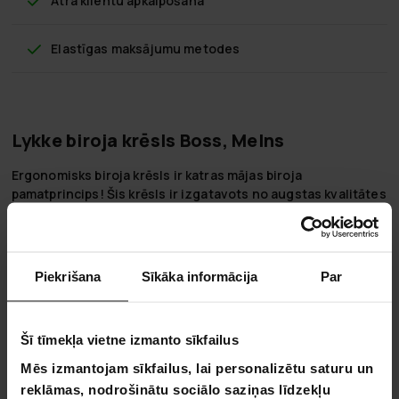
Ātra klientu apkalpošana
Elastīgas maksājumu metodes
Lykke biroja krēsls Boss, Melns
Ergonomisks biroja krēsls ir katras mājas biroja
pamatprincips! Šis krēsls ir izgatavots no augstas kvalitātes
ādas un hroma. Krēsla augstumu un atzveltnes leņķi var
regulēt pēc vajadzības un ērtībām.
Iezīmes
Piekrišana
Sīkāka informācija
Par
Virsmas materiāls: eleganta āda
Hroma rāmis
Augstuma un atzveltnes leņķa regulēšana
Šī tīmekļa vietne izmanto sīkfailus
Krāsa: melna
Mēs izmantojam sīkfailus, lai personalizētu saturu un
Svars līdz: 120kg
reklāmas, nodrošinātu sociālo saziņas līdzekļu