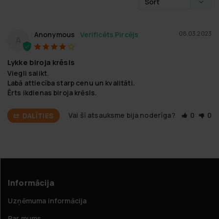
08.03.2023
Anonymous
A
Lykke biroja krēsls
Viegli salikt.

Labā attiecība starp cenu un kvalitāti.

Ērts ikdienas biroja krēsls.
Vai šī atsauksme bija noderīga?
0
0
DALĪTIES
Informācija
Uzņēmuma informācija
Par mums