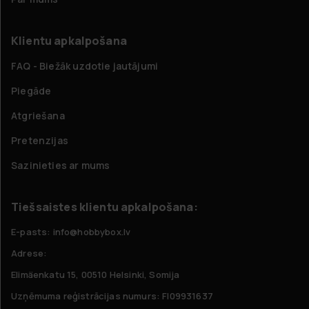
Klientu apkalpošana
FAQ - Biežāk uzdotie jautājumi
Piegāde
Atgriešana
Pretenzijas
Sazinieties ar mums
Tiešsaistes klientu apkalpošana:
E-pasts: info@hobbybox.lv
Adrese:
Elimäenkatu 15, 00510 Helsinki, Somija
Uzņēmuma reģistrācijas numurs: FI09931637