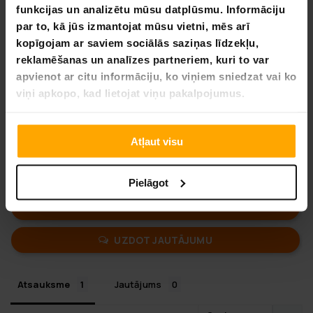
funkcijas un analizētu mūsu datplūsmu. Informāciju
par to, kā jūs izmantojat mūsu vietni, mēs arī
kopīgojam ar saviem sociālās saziņas līdzekļu,
4,0
reklamēšanas un analīzes partneriem, kuri to var
Balstoties uz 1 autsauksmēm
apvienot ar citu informāciju, ko viņiem sniedzat vai ko
viņi apkopo, kad lietojat viņu pakalpojumus.
0
1
0
Atļaut visu
0
0
Pielāgot
UZRAKSTĪT ATSAUKSMI
UZDOT JAUTĀJUMU
Atsauksme
Jautājums