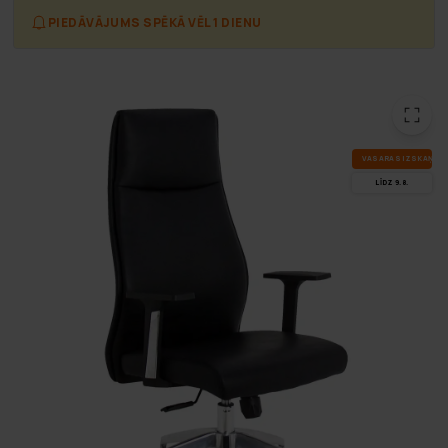
PIEDĀVĀJUMS SPĒKĀ VĒL 1 DIENU
VA­SA­RAS IZ­SKA­ŅA
LĪDZ 9.8.