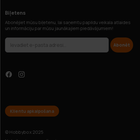
Biļetens
Abonējiet mūsu biļetenu, lai saņemtu papildu veikala atlaides
un informāciju par mūsu jaunākajiem piedāvājumiem!
Abonēt
Klientu apkalpošana
Papildu atlaides?
© Hobbybox 2025