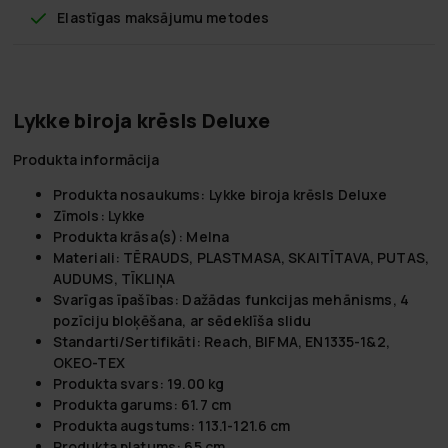
Elastīgas maksājumu metodes
Lykke biroja krēsls Deluxe
Produkta informācija
Produkta nosaukums:
Lykke biroja krēsls Deluxe
Zīmols:
Lykke
Produkta krāsa(s):
Melna
Materiali:
TĒRAUDS, PLASTMASA, SKAITĪTAVA, PUTAS,
AUDUMS, TĪKLIŅA
Svarīgas īpašības:
Dažādas funkcijas mehānisms, 4
pozīciju bloķēšana, ar sēdeklīša slidu
Standarti/Sertifikāti:
Reach, BIFMA, EN1335-1&2,
OKEO-TEX
Produkta svars:
19.00 kg
Produkta garums:
61.7 cm
Produkta augstums:
113.1-121.6 cm
Produkta platums:
65 cm