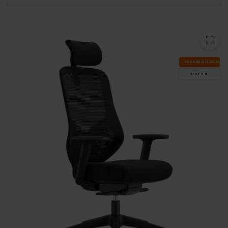
VA­SA­RAS IZ­SKA­ŅA
LĪDZ 9.8.