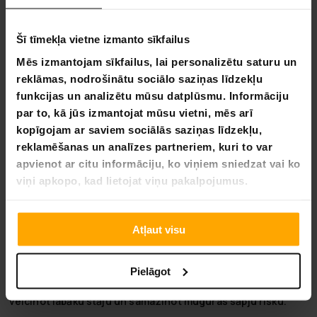
veltīta inovatīvu un augstas kvalitātes sēdēšanas
risinājumu nodrošināšanai, kas palielina komfortu un
produktivitāti. Apņemoties sniegt izcilību un klientu
Šī tīmekļa vietne izmanto sīkfailus
apmierinātību, Lykke nodrošina, ka katrs produkts atbilst
Mēs izmantojam sīkfailus, lai personalizētu saturu un
visaugstākajiem dizaina un funkcionalitātes standartiem.
reklāmas, nodrošinātu sociālo saziņas līdzekļu
Izveidojiet pievilcīgu frāzi par biroja krēslu
funkcijas un analizētu mūsu datplūsmu. Informāciju
Paceliet savu biroja pieredzi ar Lykke biroja krēslu –
par to, kā jūs izmantojat mūsu vietni, mēs arī
ergonomiskās inovācijas un komforta kulminācija!
kopīgojam ar saviem sociālās saziņas līdzekļu,
reklamēšanas un analīzes partneriem, kuri to var
Galvas atbalsts
apvienot ar citu informāciju, ko viņiem sniedzat vai ko
Lykke biroja krēsla Deluxe regulējamais galvas atbalsts
viņi apkopo, kad lietojat viņu pakalpojumus.
piedāvā personalizētu atbalstu jūsu galvai un kaklam,
mazinot spriedzi un palielinot komfortu visu jūsu darba
dienu.
Atļaut visu
Augstuma un platuma regulējams jostasvietas atbalsts
Augstuma un platuma regulējamā jostasvietas atbalsta
Pielāgot
nodrošina mērķtiecīgu atbalstu apakšējai muguras daļai,
veicinot labāku stāju un samazinot muguras sāpju risku.