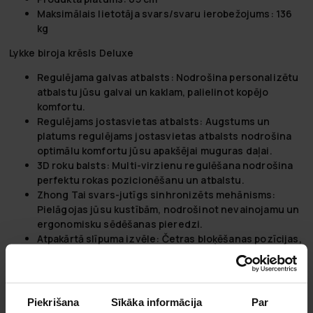
Maksimālais lietotāja svars/svaru ierobežojums:
136
kg
Lykke biroja krēsls Deluxe
Regulējama galvas atbalsts:
Nodrošina personalizētu
atbalstu jūsu galvai un kaklam, palielinot kopējo
komfortu.
Regulējams jostasvietas atbalsts:
Augstums un
platums regulējams jostasvietas atbalsts nodrošina
optimālu komfortu jūsu apakšējai muguras daļai.
3D roku balsts:
Multi-virzienu regulēšana nodrošina
perfektu rokas pozicionēšanu un atbalstu.
Zhong Tai svars-jutīgs sinhronizēts mehānisms:
Pielāgojas jūsu kustībām, nodrošinot nevainojamu un
ergonomisku sēdēšanas pieredzi.
Atpakārtā slīpuma izvēle:
Četras bloķēšanas pozīcijas,
lai pielāgotu jūsu vēlamo sēdēšanas pozūru.
Lykke - par zīmolu
Lykke ir uzticams vārds ergonomiskās mēbeļu nozarē, kas ir
Piekrišana
Sīkāka informācija
Par