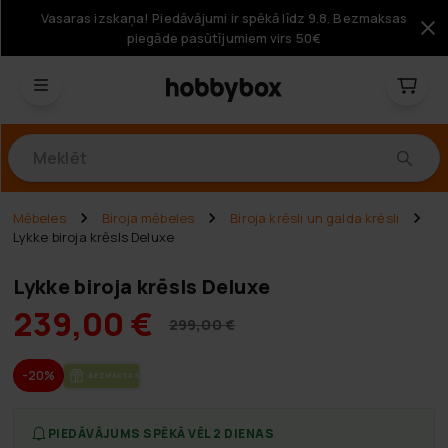
Vasaras izskaņa! Piedāvājumi ir spēkā līdz 9.8. Bezmaksas
piegāde pasūtījumiem virs 50€
Produkti
Mēbeles
Biroja mēbeles
Biroja krēsli un galda krēsli
Lykke biroja krēsls Deluxe
Lykke biroja krēsls Deluxe
239,00 €
299,00 €
-20%
BEZ­MAK­SAS PIE­GĀ­DE
PIEDĀVĀJUMS SPĒKĀ VĒL 2 DIENAS