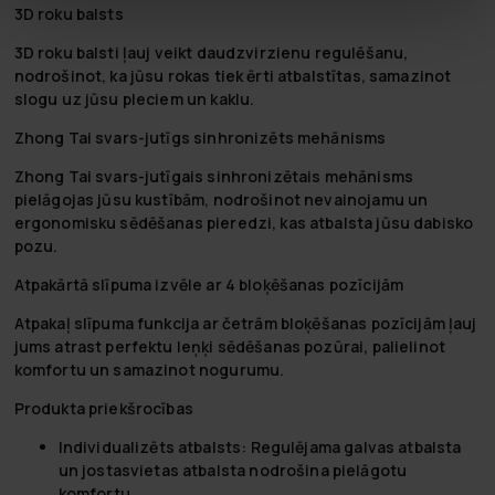
3D roku balsts
3D roku balsti ļauj veikt daudzvirzienu regulēšanu,
nodrošinot, ka jūsu rokas tiek ērti atbalstītas, samazinot
slogu uz jūsu pleciem un kaklu.
Zhong Tai svars-jutīgs sinhronizēts mehānisms
Zhong Tai svars-jutīgais sinhronizētais mehānisms
pielāgojas jūsu kustībām, nodrošinot nevainojamu un
ergonomisku sēdēšanas pieredzi, kas atbalsta jūsu dabisko
pozu.
Atpakārtā slīpuma izvēle ar 4 bloķēšanas pozīcijām
Atpakaļ slīpuma funkcija ar četrām bloķēšanas pozīcijām ļauj
jums atrast perfektu leņķi sēdēšanas pozūrai, palielinot
komfortu un samazinot nogurumu.
Produkta priekšrocības
Individualizēts atbalsts:
Regulējama galvas atbalsta
un jostasvietas atbalsta nodrošina pielāgotu
komfortu.