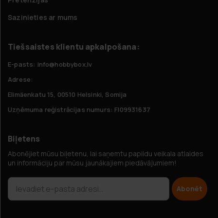
Sazinieties ar mums
Tiešsaistes klientu apkalpošana:
E-pasts: info@hobbybox.lv
Adrese:
Elimäenkatu 15, 00510 Helsinki, Somija
Uzņēmuma reģistrācijas numurs: FI09931637
Biļetens
Abonējiet mūsu biļetenu, lai saņemtu papildu veikala atlaides
un informāciju par mūsu jaunākajiem piedāvājumiem!
Abonēt