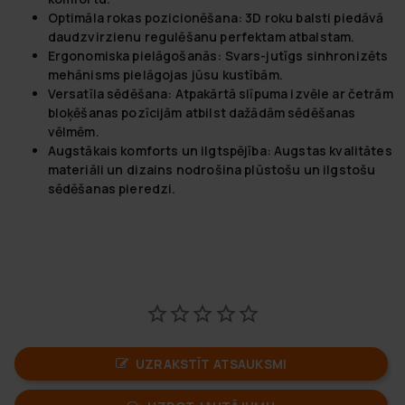
Optimāla rokas pozicionēšana:
3D roku balsti piedāvā
daudzvirzienu regulēšanu perfektam atbalstam.
Ergonomiska pielāgošanās:
Svars-jutīgs sinhronizēts
mehānisms pielāgojas jūsu kustībām.
Versatīla sēdēšana:
Atpakārtā slīpuma izvēle ar četrām
bloķēšanas pozīcijām atbilst dažādām sēdēšanas
vēlmēm.
Augstākais komforts un ilgtspējība:
Augstas kvalitātes
materiāli un dizains nodrošina plūstošu un ilgstošu
sēdēšanas pieredzi.
UZRAKSTĪT ATSAUKSMI