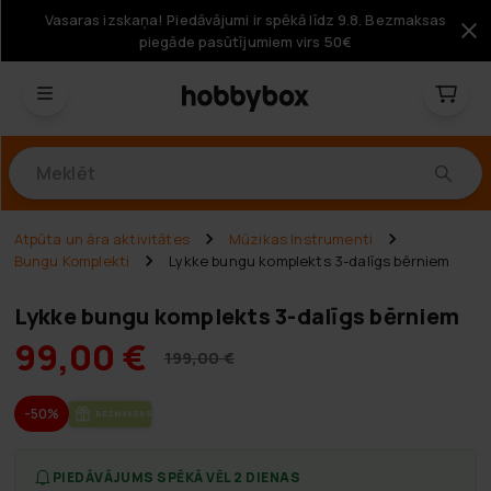
Vasaras izskaņa! Piedāvājumi ir spēkā līdz 9.8. Bezmaksas
piegāde pasūtījumiem virs 50€
Produkti
Atpūta un āra aktivitātes
Mūzikas Instrumenti
Bungu Komplekti
Lykke bungu komplekts 3-dalīgs bērniem
Lykke bungu komplekts 3-dalīgs bērniem
99,00 €
199,00 €
-50%
BEZ­MAK­SAS PIE­GĀ­DE
PIEDĀVĀJUMS SPĒKĀ VĒL 2 DIENAS