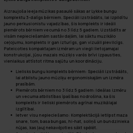
Aizraujoša ieeja mūzikas pasaulē sākas ar Lykke bungu
komplektu 3-dalīgs bērniem. Speciāli izstrādāts, lai izpildītu
jauno perkusionistu vajadzības, šis komplekts ir ideāli
piemērots bērniem vecumā no 3 līdz 5 gadiem. Uzstādīts ar
visām nepieciešamām sastāvdaļām, lai sāktu muzikālo
ceļojumu, komplekts ir gan izturīgs, gan vizuāli pievilcīgs.
Pateicoties kompaktajam izmēram un viegli lietojamajai
konstrukcijai, jūsu mazais mūziķis varēs brīvi izpausties,
vienlaikus attīstot ritma sajūtu un koordināciju.
Lielisks bungu komplekts bērniem:
Speciāli izstrādāts,
lai atbilstu jauno mūziķu ergonomiskajām un izmēra
prasībām.
Piemērots bērniem no 3 līdz 5 gadiem:
Ideālas izmēru
un vecuma atbilstības īpašības nodrošina, ka šis
komplekts ir lieliski piemērots agrīnai muzikālajai
izglītībai.
Ietver visu nepieciešamo:
Komplektācijā ietilpst maza
snare, tom, basa bungas, hi-hat, soliņš un bundzinieka
nūjas, kas ļauj nekavējoties sākt spēlēt.