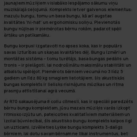
jaunajiem mūziķiem vislabāko iespējamo sākumu viņu
muzikālajā ceļojumā. Komplekts ietver galvenos elementus:
mazuļu bungu, tomu un basa bungu, kā arī augstas
kvalitātes 'hi-hat' un ergonomisku soliņu. Pievienotās
bungu nūjiņas ir piemērotas bērnu rokām, padarot spēli
ērtāku un patīkamāku.
Bungu korpusi izgatavoti no apses koka, kas ir populārs
savas izturības un skaņas kvalitātes dēļ. Bungu izmēri un
montāžas sistēma – tomu turētājs, basa bungas pedālis un
tronis – ir pielāgoti, lai nodrošinātu maksimālu stabilitāti un
atbalstu spēlējot. Piemērots bērniem vecumā no 3 līdz 5
gadiem un līdz 80 kg smagiem lietotājiem, šis
akustiskās
bungas
komplekts ir lielisks risinājums mūzikas un ritma
prasmju attīstīšanai agrā vecumā.
Ar R70 sakausējuma 8 collu cilmesli, kas ir speciāli paredzēts
bērnu bungu komplektam, jūsu mazais mūziķis varēs izkopt
ritmisko izjūtu un, pateicoties kvalitatīviem materiāliem un
izcilai būvniecībai, šis
akustisko bungu komplekts
kalpos ilgi
un uzticami. Izvēlieties
Lykke bungu komplekts 3-dalīgs
bērniem
, lai dotu savam bērnam ne tikai instrumentus, bet