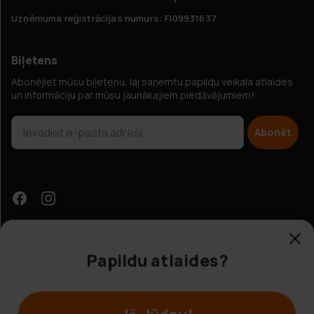
Uzņēmuma reģistrācijas numurs: FI09931637
Biļetens
Abonējiet mūsu biļetenu, lai saņemtu papildu veikala atlaides
un informāciju par mūsu jaunākajiem piedāvājumiem!
Abonēt
Papildu atlaides?
Klientu apkalpošana