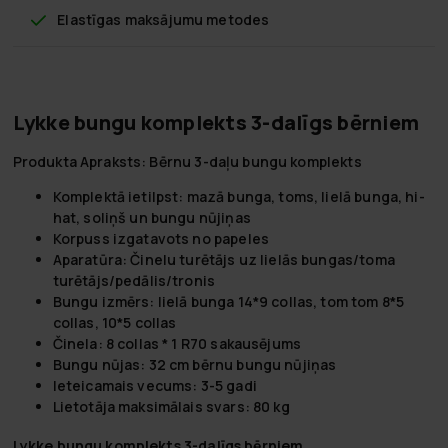
Elastīgas maksājumu metodes
Lykke bungu komplekts 3-dalīgs bērniem
Produkta Apraksts: Bērnu 3-daļu bungu komplekts
Komplektā ietilpst: mazā bunga, toms, lielā bunga, hi-
hat, soliņš un bungu nūjiņas
Korpuss izgatavots no papeles
Aparatūra: Činelu turētājs uz lielās bungas/toma
turētājs/pedālis/tronis
Bungu izmērs: lielā bunga 14*9 collas, tom tom 8*5
collas, 10*5 collas
Činela: 8 collas * 1 R70 sakausējums
Bungu nūjas: 32 cm bērnu bungu nūjiņas
Ieteicamais vecums: 3-5 gadi
Lietotāja maksimālais svars: 80 kg
Lykke bungu komplekts 3-dalīgs bērniem