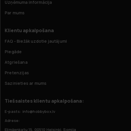
Uzņēmuma informācija
Par mums
Klientu apkalpošana
FAQ - Biežāk uzdotie jautājumi
Piegāde
Atgriešana
Pretenzijas
Sazinieties ar mums
Tiešsaistes klientu apkalpošana:
E-pasts: info@hobbybox.lv
Adrese:
Elimäenkatu 15, 00510 Helsinki, Somija