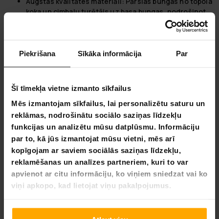
Augstas kvalitātes materiāli:
Pārslas bungas no topola
koka un cimbalu turētājs uz basa bungas, nodrošinot
ilgstošu mūzikas prieku.
Lykke - Kur Inovacijos Susitinka su Paprastumu
Piekrišana
Sīkāka informācija
Par
Atraskite džiaugsmą paprastoje, inovatyvioje namų
aplinkoje su Lykke. Mūsų misija yra iš naujo apibrėžti namų
patobulinimą ir elektroniką, padaryti jį lengvesnį ir
Šī tīmekļa vietne izmanto sīkfailus
malonesnį, kad būtų lengviau atnaujinti jūsų gyvenamąją
erdvę. Nuo draugiškų naudotojui savitarnos įrankių iki
Mēs izmantojam sīkfailus, lai personalizētu saturu un
naujausių namų technologijų, mes siūlome protingus
reklāmas, nodrošinātu sociālo saziņas līdzekļu
sprendimus, kurie pagerina jūsų namų patirtį. Nardykitės į
funkcijas un analizētu mūsu datplūsmu. Informāciju
mūsų kolekciją ir rasite viską, ko jums reikia, kad jūsų namai
par to, kā jūs izmantojat mūsu vietni, mēs arī
taptų ateities namais. Su Lykke, jūsų kitas projektas nėra tik
kopīgojam ar saviem sociālās saziņas līdzekļu,
užduotis; tai yra galimybė inovuoti savo erdvę ir
reklamēšanas un analīzes partneriem, kuri to var
supaprastinti savo gyvenimą.
apvienot ar citu informāciju, ko viņiem sniedzat vai ko
Sitam instrumentam piemīt spēks!
viņi apkopo, kad lietojat viņu pakalpojumus.
Akustiskās bungas, it īpaši akustisko bungu komplekti,
piedāvā virkni būtisku priekšrocību jebkuram mūziķim vai