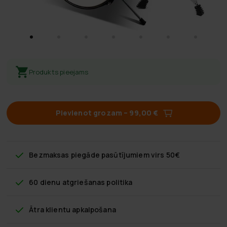
Produkts pieejams
Pievienot grozam
–
99,00 €
Bezmaksas piegāde
pasūtījumiem virs 50€
60 dienu atgriešanas politika
Ātra klientu apkalpošana