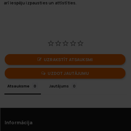
arī iespēju izpausties un attīstīties.
UZRAKSTĪT ATSAUKSMI
UZDOT JAUTĀJUMU
Atsauksme
Jautājums
Informācija