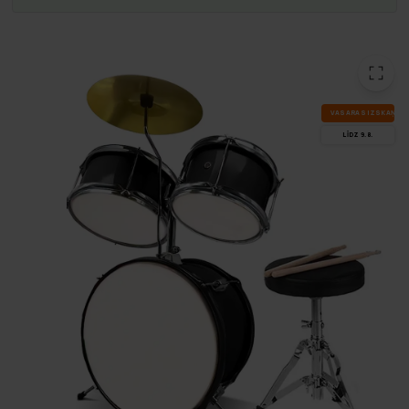
VA­SA­RAS IZ­SKA­ŅA
LĪDZ 9.8.