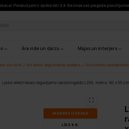
skaņa! Piedāvājumi ir spēkā līdz 9.8. Bezmaksas piegāde pasūtījumi
odukti
es
Āra vide un dārzs
Mājas un interjers
em virs 50€
60 dienu atgriešanas politika
Ātra klientu apkalpoša
Lykke elektriskais regulējams rakstāmgalds L200, melns, 90 x 55 c
L
VA­SA­RAS IZ­SKA­ŅA
r
LĪDZ 9.8.
x