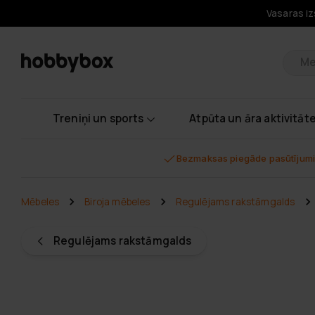
Vasaras iz
Pr
Treniņi un sports
Atpūta un āra aktivitāt
Bezmaksas piegāde pasūtījumi
Mēbeles
Biroja mēbeles
Regulējams rakstāmgalds
Regulējams rakstāmgalds