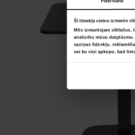
Piekrišana
Šī tīmekļa vietne izmanto sīk
Mēs izmantojam sīkfailus, l
analizētu mūsu datplūsmu. I
saziņas līdzekļu, reklamēša
vai ko viņi apkopo, kad lie