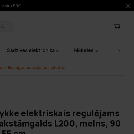
em virs 50€
Sadzīves elektronika
Mēbeles
Instrume
na
Elastīgas maksājumu metodes
m
ykke elektriskais regulējams
akstāmgalds L200, melns, 90
 55 cm