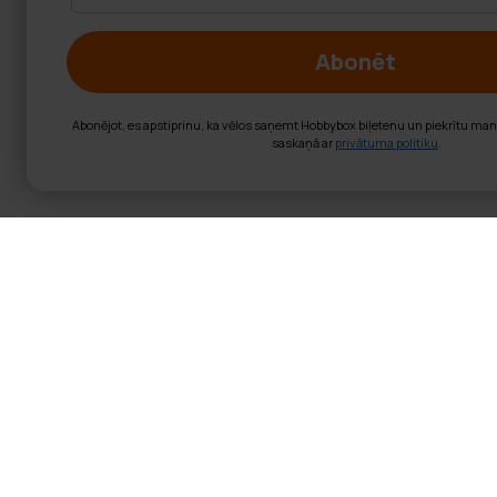
Abonēt
Abonējot, es apstiprinu, ka vēlos saņemt Hobbybox biļetenu un piekrītu ma
saskaņā ar
privātuma politiku
.
Lykke elektrisk
55 cm
Strādājiet stāvus vai sēdus u
L200 ir ergonomisks izvēle un
Iezīmes