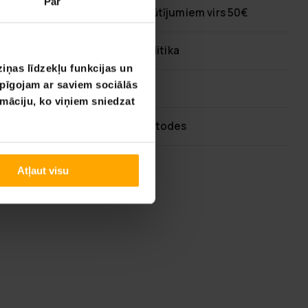
Par
Bezmaksas piegāde
pasūtījumiem virs 50€
60 dienu atgriešanas politika
iņas līdzekļu funkcijas un
opīgojam ar saviem sociālās
Ātra klientu apkalpošana
rmāciju, ko viņiem sniedzat
Elastīgas maksājumu metodes
Atļaut visu