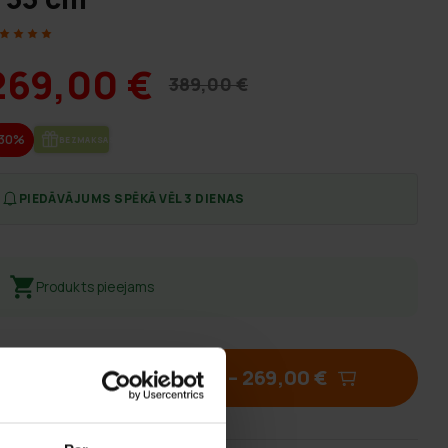
269,00 €
389,00 €
-30%
BEZ­MAK­SAS PIE­GĀ­DE
PIEDĀVĀJUMS SPĒKĀ VĒL 3 DIENAS
Produkts pieejams
Pievienot grozam
–
269,00 €