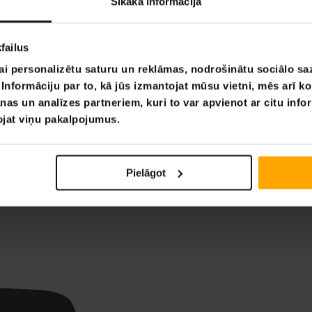
Sīkāka informācija
failus
ai personalizētu saturu un reklāmas, nodrošinātu sociālo saz
nformāciju par to, kā jūs izmantojat mūsu vietni, mēs arī k
nas un analīzes partneriem, kuri to var apvienot ar citu info
tojat viņu pakalpojumus.
Pielāgot