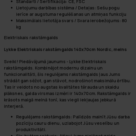
Standarti / Sertifikācija:
CE, FSC
Lietojumu darbības sistēma / Detaļas:
Sešu pogu
ierīce ar augstuma regulēšanas un atmiņas funkciju
Maksimālais lietotāja svars / Svara ierobežojums:
80
kg
Elektriskais rakstāmgalds
Lykke Elektriskais rakstāmgalds 140x70cm Nordic, melns
Sveiki! Piedāvājumā jaunums -
Lykke Elektriskais
rakstāmgalds
. Kombinējot modernu dizainu un
funkcionalitāti, šis regulējams rakstāmgalds ļaus Jums
strādāt gan sēžot, gan stāvot, nodrošinot maksimālu ērtību.
Tas ir veidots no augstas kvalitātes tērauda un skaidu
plāksnes, galda virsmas izmēri ir 140x70cm. Rakstāmgalds ir
krāsots maigā melnā tonī, kas viegli iekļaujas jebkurā
interjerā.
Regulējams rakstāmgalds:
Palīdzēs mainīt Jūsu darba
pozīciju cauru dienu, uzlabojot Jūsu veselību un
produktivitāti.
Six-button rokturis:
Atļauj Jums pielāgot galda