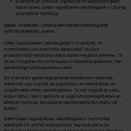
Kvalitāte un izturība: Izgatavoti no augstvērtīgiem
materiāliem, Lykke regulējamie rakstāmgaldi ir izturīgi
un praktiski ilgmūžīgi.
Kāpēc izvēlēties - Lykke Elektriskais rakstāmgalds
140x70cm Nordic, melns
Lykke regulējamais rakstāmgalds ir izveidots, lai
nodrošinātu jūsu komfortu darba laikā, lai jūsu
produktivitāti nekaitētu sēdus darba negatīvā ietekme. Tā
kā tas ir izgatavots no tērauda un kokskaidu plāksnes, tas
garantē ilgstošu kalpošanas laiku.
Šis stāvošais galda regulēšanas mehānisms darbojas
elektriski, kas nozīmē, ka augstumu var mainīt ātrāk un
vieglāk nekā citos rakstāmgaldos. To var regulēt ar sešu
pogu rokturi, kas ir aprīkots ar augstuma pielāgošanas un
atmiņas funkciju, tas padara rakstāmgalda lietošanu vēl
ērtāku.
Elektriskais regulējamais rakstāmgalds ir sertificēts
atbilstoši CE un FSC standartiem, tas nodrošina, ka
produkts ir drošs lietošanai un tā izgatavošana ir atbildīga