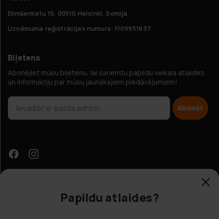
Elimäenkatu 15, 00510 Helsinki, Somija
Uzņēmuma reģistrācijas numurs: FI09931637
Biļetens
Abonējiet mūsu biļetenu, lai saņemtu papildu veikala atlaides
un informāciju par mūsu jaunākajiem piedāvājumiem!
Abonēt
Papildu atlaides?
Klientu apkalpošana