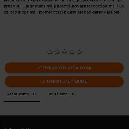
pret vidi. Galda maksimālā lietotāja svara ierobežojums ir 80
kg, tas ir optimāli piemērots jebkurai dienas darba kārtībai.
UZRAKSTĪT ATSAUKSMI
UZDOT JAUTĀJUMU
Atsauksme
Jautājums