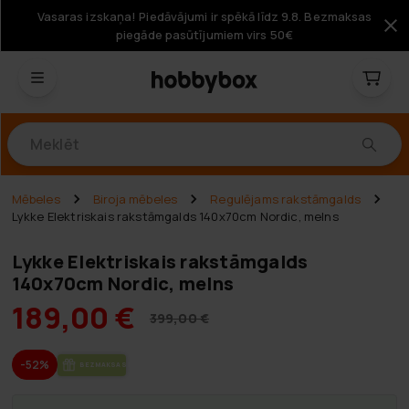
Vasaras izskaņa! Piedāvājumi ir spēkā līdz 9.8. Bezmaksas
piegāde pasūtījumiem virs 50€
Produkti
Mēbeles
Biroja mēbeles
Regulējams rakstāmgalds
Lykke Elektriskais rakstāmgalds 140x70cm Nordic, melns
Lykke Elektriskais rakstāmgalds
140x70cm Nordic, melns
189,00 €
399,00 €
-52%
BEZ­MAK­SAS PIE­GĀ­DE