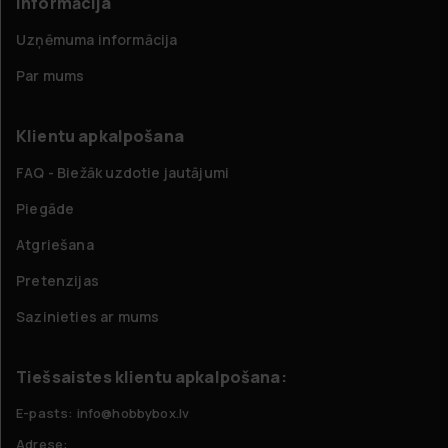
Informācija
Uzņēmuma informācija
Par mums
Klientu apkalpošana
FAQ - Biežāk uzdotie jautājumi
Piegāde
Atgriešana
Pretenzijas
Sazinieties ar mums
Tiešsaistes klientu apkalpošana:
E-pasts: info@hobbybox.lv
Adrese: