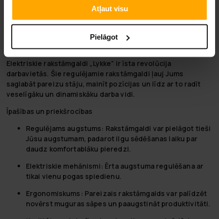
taptų ateities namais. Su Lykke, jūsų kitas projektas nėra tik
Atļaut visu
užduotis; tai yra galimybė inovuoti savo erdvę ir
supaprastinti savo gyvenimą.
Pielāgot
Zīmolu 'Lykke' stāvoklī!
Elektriskie rakstāmgaldi „Lykke” ir īsta revolūcija
darbavietās. Šie regulējamie rakstāmgaldi ļauj Jums
saglabāt pareizu stāju, mainīt pozīcijas un līdz ar to radīt
veselīgāku un dinamiskāku darba vidi.
Īpašības un priekšrocības
Regulējams augstums: Rakstāmgaldi var pielāgot tieši
Jūsu augstumam, padarot ilgu sēdēšanas laiku par
daudz komfortablāku pieredzi.
Elektriskie mehānismi: Ērta augstuma regulēšana ar
tikai vienu pogas spiedienu.
Ergonomiskums: Pareizais rakstāmgalds var palīdzēt
novērst muguras sāpes un paaugstināt produktivitāti.