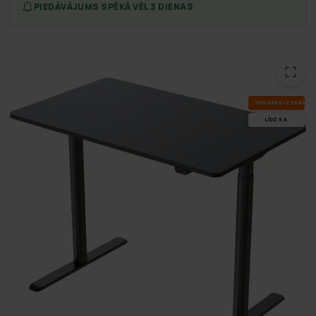
PIEDĀVĀJUMS SPĒKĀ VĒL 3 DIENAS
VA­SA­RAS IZ­SKA­ŅA
LĪDZ 9.8.