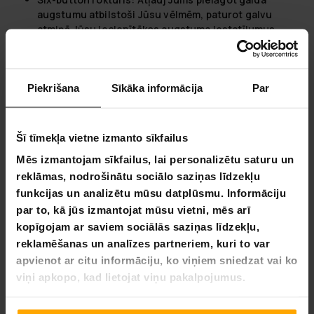
augstumu atbilstoši Jūsu vēlmēm, paturot galvu
atmiņā Jūsu iecienītākos augstuma iestatījumus.
Trauka izturība:
Spēj noturēt līdz pat 80kg, nodrošinot
stabilitāti un drošību Jūsu darba stacijā.
CE un FSC sertifikāts:
Nodrošina uzticamību un
garantē, ka produkts atbilst visām nepieciešamajām
Piekrišana
Sīkāka informācija
Par
drošības prasībām.
Elektriskais reguletājs:
Nodrošina gludu un klusu
augstuma regulēšanu, kas nesatrauc Jūsu darba
Šī tīmekļa vietne izmanto sīkfailus
ritmu.
Mēs izmantojam sīkfailus, lai personalizētu saturu un
Lykke - Kur Inovacijos Susitinka su Paprastumu
reklāmas, nodrošinātu sociālo saziņas līdzekļu
funkcijas un analizētu mūsu datplūsmu. Informāciju
Atraskite džiaugsmą paprastoje, inovatyvioje namų
par to, kā jūs izmantojat mūsu vietni, mēs arī
aplinkoje su Lykke. Mūsų misija yra iš naujo apibrėžti namų
kopīgojam ar saviem sociālās saziņas līdzekļu,
patobulinimą ir elektroniką, padaryti jį lengvesnį ir
reklamēšanas un analīzes partneriem, kuri to var
malonesnį, kad būtų lengviau atnaujinti jūsų gyvenamąją
apvienot ar citu informāciju, ko viņiem sniedzat vai ko
erdvę. Nuo draugiškų naudotojui savitarnos įrankių iki
naujausių namų technologijų, mes siūlome protingus
viņi apkopo, kad lietojat viņu pakalpojumus.
sprendimus, kurie pagerina jūsų namų patirtį. Nardykitės į
mūsų kolekciją ir rasite viską, ko jums reikia, kad jūsų namai