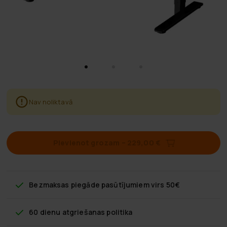
Nav noliktavā
Pievienot grozam
–
229,00 €
Bezmaksas piegāde
pasūtījumiem virs 50€
60 dienu atgriešanas politika