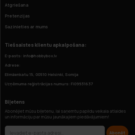
Atgriešana
Pretenzijas
Sazinieties ar mums
Tiešsaistes klientu apkalpošana:
E-pasts: info@hobbybox.lv
Adrese:
Elimäenkatu 15, 00510 Helsinki, Somija
Uzņēmuma reģistrācijas numurs: FI09931637
Biļetens
Abonējiet mūsu biļetenu, lai saņemtu papildu veikala atlaides
un informāciju par mūsu jaunākajiem piedāvājumiem!
Abonēt