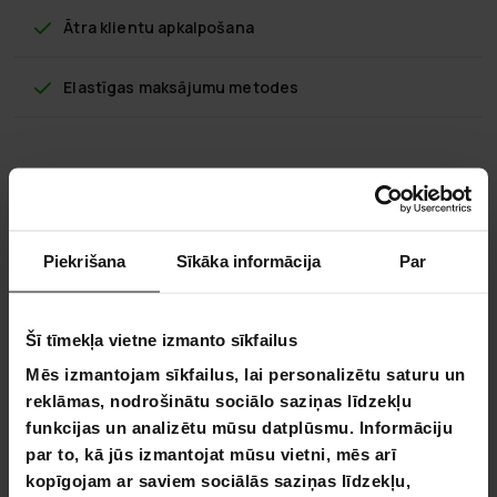
Ātra klientu apkalpošana
Elastīgas maksājumu metodes
Lykke elektriskais rakstāmgalds M100,
melns, 120 x 60 cm
Piekrišana
Sīkāka informācija
Par
Vai smagās darba dienas, sēžot pie datora, rada problēmas?
Te ir vienkāršs risinājums.
Elektriskie galdi ir jauns un moderns parādība, īpaši mājas
Šī tīmekļa vietne izmanto sīkfailus
birojā. Ikdienas lietošanā, elektriskais galds ir arī
Mēs izmantojam sīkfailus, lai personalizētu saturu un
vislieliskākais datora galds vai rakstāmgalds. Elektriskie
reklāmas, nodrošinātu sociālo saziņas līdzekļu
galdi ļauj Jums mainīt savu darba pozīciju garā biroja dienā,
un tas palīdz novērst kakla, plecu un muguras problēmas.
funkcijas un analizētu mūsu datplūsmu. Informāciju
par to, kā jūs izmantojat mūsu vietni, mēs arī
Elektriskais galds ir lieliska izvēle, īpaši darbam, jo tas ļauj
kopīgojam ar saviem sociālās saziņas līdzekļu,
strādāt gan sēžot, gan stāvot un visur starp tam. Ir svarīgi