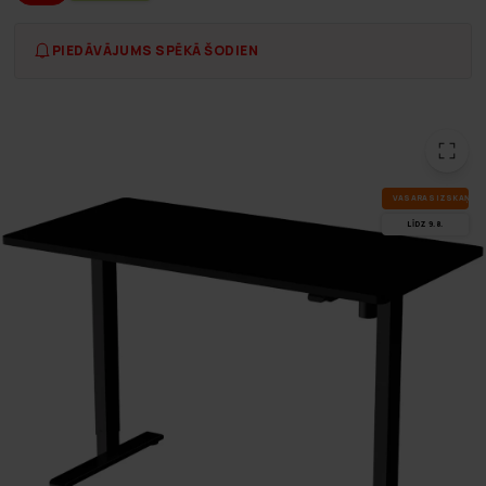
PIEDĀVĀJUMS SPĒKĀ ŠODIEN
VA­SA­RAS IZ­SKA­ŅA
LĪDZ 9.8.