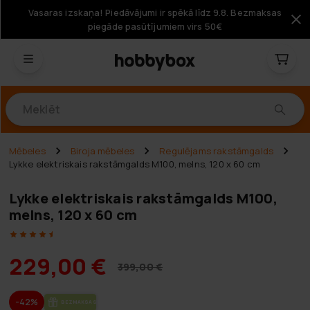
Vasaras izskaņa! Piedāvājumi ir spēkā līdz 9.8. Bezmaksas
piegāde pasūtījumiem virs 50€
Produkti
Mēbeles
Biroja mēbeles
Regulējams rakstāmgalds
Lykke elektriskais rakstāmgalds M100, melns, 120 x 60 cm
Lykke elektriskais rakstāmgalds M100,
melns, 120 x 60 cm
229,00 €
399,00 €
-42%
BEZ­MAK­SAS PIE­GĀ­DE