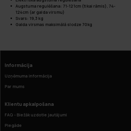
Augstuma regulēšana: 71-121cm (tikai rāmis), 74-
124cm (ar galda virsmu)
Svars:
19,3
kg
Galda virsmas maksimālā slodze 70kg
Informācija
Uzņēmuma informācija
Par mums
Klientu apkalpošana
FAQ - Biežāk uzdotie jautājumi
Piegāde