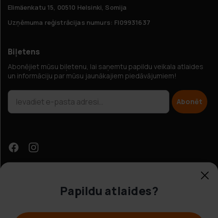
Elimäenkatu 15, 00510 Helsinki, Somija
Uzņēmuma reģistrācijas numurs: FI09931637
Biļetens
Abonējiet mūsu biļetenu, lai saņemtu papildu veikala atlaides
un informāciju par mūsu jaunākajiem piedāvājumiem!
Abonēt
Papildu atlaides?
Klientu apkalpošana