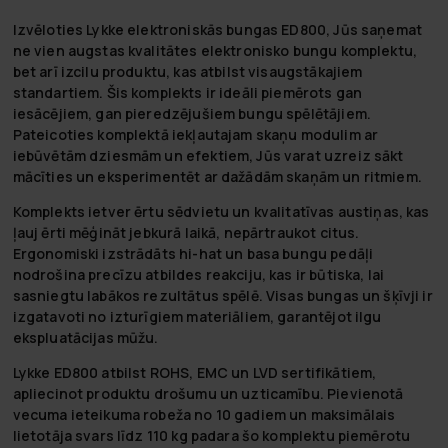
Izvēloties
Lykke elektroniskās bungas ED800
, Jūs saņemat
ne vien augstas kvalitātes elektronisko bungu komplektu,
bet arī izcilu produktu, kas atbilst visaugstākajiem
standartiem. Šis komplekts ir ideāli piemērots gan
iesācējiem, gan pieredzējušiem bungu spēlētājiem.
Pateicoties komplektā iekļautajam skaņu modulim ar
iebūvētām dziesmām un efektiem, Jūs varat uzreiz sākt
mācīties un eksperimentēt ar dažādām skaņām un ritmiem.
Komplekts ietver ērtu sēdvietu un kvalitatīvas austiņas, kas
ļauj ērti mēģināt jebkurā laikā, nepārtraukot citus.
Ergonomiski izstrādāts hi-hat un basa bungu pedāļi
nodrošina precīzu atbildes reakciju, kas ir būtiska, lai
sasniegtu labākos rezultātus spēlē. Visas bungas un šķīvji ir
izgatavoti no izturīgiem materiāliem, garantējot ilgu
ekspluatācijas mūžu.
Lykke ED800 atbilst ROHS, EMC un LVD sertifikātiem,
apliecinot produktu drošumu un uzticamību. Pievienotā
vecuma ieteikuma robeža no 10 gadiem un maksimālais
lietotāja svars līdz 110 kg padara šo komplektu piemērotu