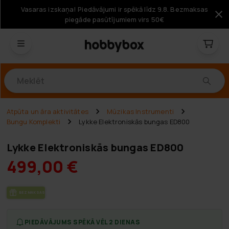
Vasaras izskaņa! Piedāvājumi ir spēkā līdz 9.8. Bezmaksas
piegāde pasūtījumiem virs 50€
Produkti
Atpūta un āra aktivitātes
Mūzikas Instrumenti
Bungu Komplekti
Lykke Elektroniskās bungas ED800
Lykke Elektroniskās bungas ED800
499,00 €
BEZ­MAK­SAS PIE­GĀ­DE
PIEDĀVĀJUMS SPĒKĀ VĒL 2 DIENAS