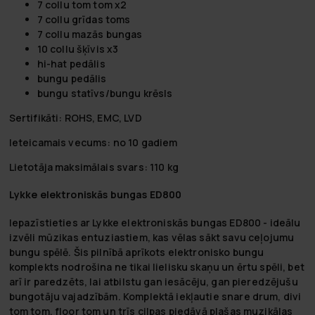
7 collu tom tom x2
7 collu grīdas toms
7 collu mazās bungas
10 collu šķīvis x3
hi-hat pedālis
bungu pedālis
bungu statīvs/bungu krēsls
Sertifikāti: ROHS, EMC, LVD
Ieteicamais vecums: no 10 gadiem
Lietotāja maksimālais svars: 110 kg
Lykke elektroniskās bungas ED800
Iepazīstieties ar Lykke elektroniskās bungas ED800 - ideālu
izvēli mūzikas entuziastiem, kas vēlas sākt savu ceļojumu
bungu spēlē. Šis pilnībā aprīkots elektronisko bungu
komplekts nodrošina ne tikai lielisku skaņu un ērtu spēli, bet
arī ir paredzēts, lai atbilstu gan iesācēju, gan pieredzējušu
bungotāju vajadzībām. Komplektā iekļautie snare drum, divi
tom tom, floor tom un trīs cilpas piedāvā plašas muzikālas