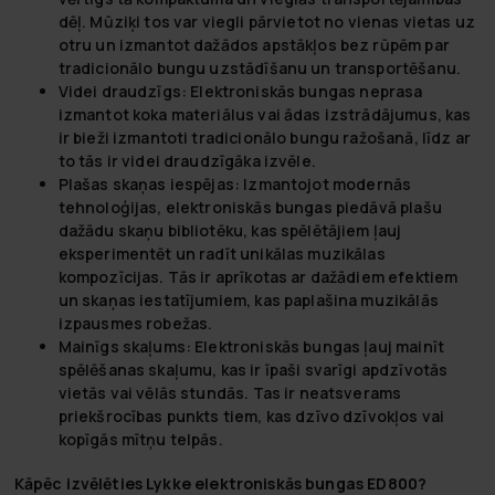
dēļ. Mūziķi tos var viegli pārvietot no vienas vietas uz
otru un izmantot dažādos apstākļos bez rūpēm par
tradicionālo bungu uzstādīšanu un transportēšanu.
Videi draudzīgs
: Elektroniskās bungas neprasa
izmantot koka materiālus vai ādas izstrādājumus, kas
ir bieži izmantoti tradicionālo bungu ražošanā, līdz ar
to tās ir videi draudzīgāka izvēle.
Plašas skaņas iespējas
: Izmantojot modernās
tehnoloģijas, elektroniskās bungas piedāvā plašu
dažādu skaņu bibliotēku, kas spēlētājiem ļauj
eksperimentēt un radīt unikālas muzikālas
kompozīcijas. Tās ir aprīkotas ar dažādiem efektiem
un skaņas iestatījumiem, kas paplašina muzikālās
izpausmes robežas.
Mainīgs skaļums
: Elektroniskās bungas ļauj mainīt
spēlēšanas skaļumu, kas ir īpaši svarīgi apdzīvotās
vietās vai vēlās stundās. Tas ir neatsverams
priekšrocības punkts tiem, kas dzīvo dzīvokļos vai
kopīgās mītņu telpās.
Kāpēc izvēlēties Lykke elektroniskās bungas ED800?