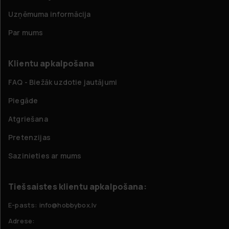
Uzņēmuma informācija
Par mums
Klientu apkalpošana
FAQ - Biežāk uzdotie jautājumi
Piegāde
Atgriešana
Pretenzijas
Sazinieties ar mums
Tiešsaistes klientu apkalpošana:
E-pasts: info@hobbybox.lv
Adrese: