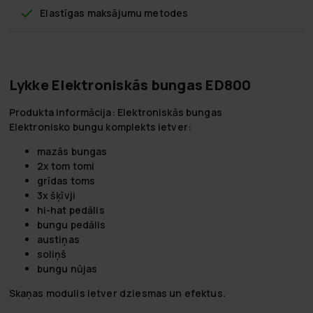
Elastīgas maksājumu metodes
Lykke Elektroniskās bungas ED800
Produkta informācija: Elektroniskās bungas
Elektronisko bungu komplekts ietver:
mazās bungas
2x tom tomi
grīdas toms
3x šķīvji
hi-hat pedālis
bungu pedālis
austiņas
soliņš
bungu nūjas
Skaņas modulis ietver dziesmas un efektus.