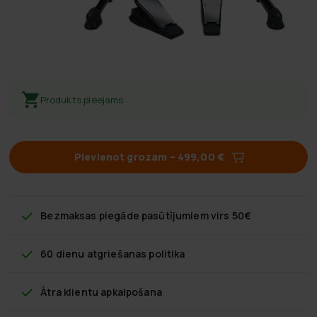
Produkts pieejams
Pievienot grozam
–
499,00 €
Bezmaksas piegāde
pasūtījumiem virs 50€
60 dienu atgriešanas politika
Ātra klientu apkalpošana