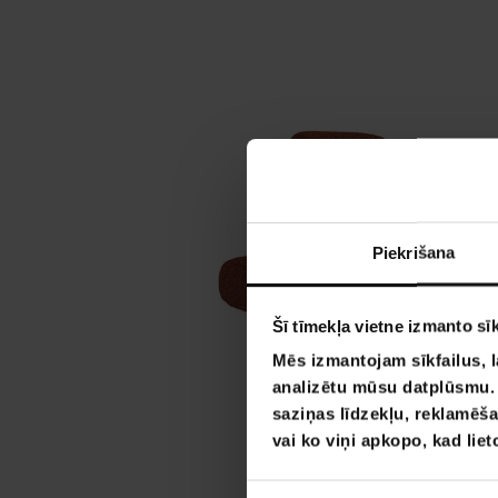
Piekrišana
Šī tīmekļa vietne izmanto sīk
Mēs izmantojam sīkfailus, l
analizētu mūsu datplūsmu. I
saziņas līdzekļu, reklamēša
vai ko viņi apkopo, kad lie