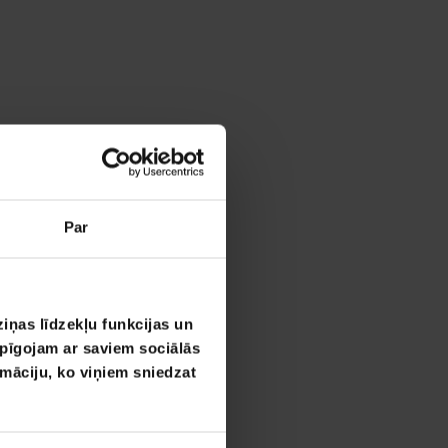
Par
iņas līdzekļu funkcijas un
opīgojam ar saviem sociālās
rmāciju, ko viņiem sniedzat