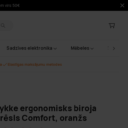
em virs 50€
Sadzīves elektronika
Mēbeles
Instrume
na
Elastīgas maksājumu metodes
ykke ergonomisks biroja
rēsls Comfort, oranžs