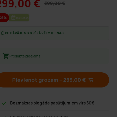
299,00 €
399,00 €
-25%
BEZ­MAK­SAS PIE­GĀ­DE
PIEDĀVĀJUMS SPĒKĀ VĒL 2 DIENAS
Produkts pieejams
Pievienot grozam
–
299,00 €
Bezmaksas piegāde
pasūtījumiem virs 50€