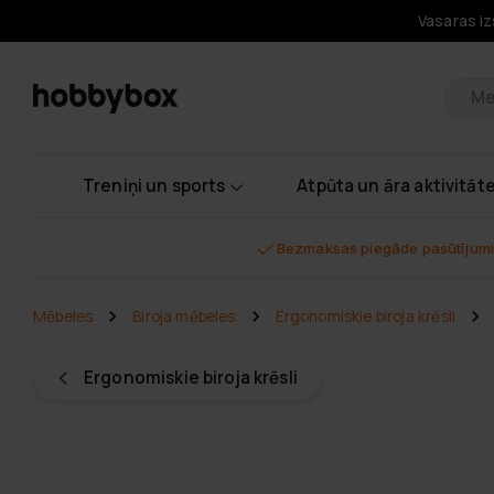
Vasaras iz
Pr
Treniņi un sports
Atpūta un āra aktivitāt
Bezmaksas piegāde pasūtījumi
Mēbeles
Biroja mēbeles
Ergonomiskie biroja krēsli
Ergonomiskie biroja krēsli