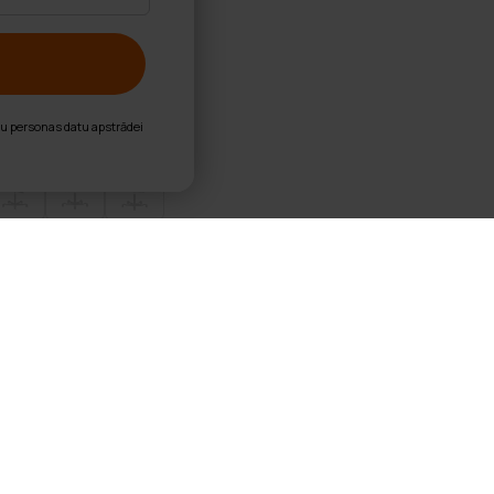
nu personas datu apstrādei
ks biroja krēsls Comfort, oranž
zveltnes balsts
s mehānisms ar 4 bloķēšanas pozīcijām
ļums
 putas sēdeklis