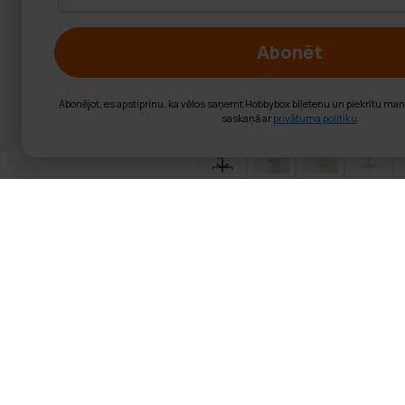
Abonēt
Abonējot, es apstiprinu, ka vēlos saņemt Hobbybox biļetenu un piekrītu ma
saskaņā ar
privātuma politiku
.
Lykke ergonomis
Produkta informācija
Augstumā regulējams at
Sinhronizēts noliekšana
Regulējams sēdekļa dzi
Augstas blīvuma veidota