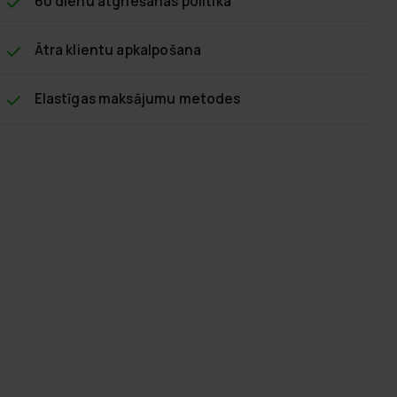
60 dienu atgriešanas politika
Ātra klientu apkalpošana
Elastīgas maksājumu metodes