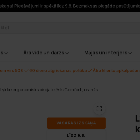
skaņa! Piedāvājumi ir spēkā līdz 9.8. Bezmaksas piegāde pasūtījumi
odukti
es
Āra vide un dārzs
Mājas un interjers
em virs 50€
60 dienu atgriešanas politika
Ātra klientu apkalpoša
Lykke ergonomisks biroja krēsls Comfort, oranžs
L
VA­SA­RAS IZ­SKA­ŅA
k
LĪDZ 9.8.