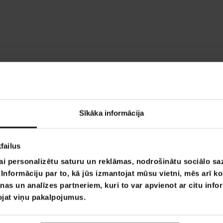
Sīkāka informācija
failus
ai personalizētu saturu un reklāmas, nodrošinātu sociālo saz
nformāciju par to, kā jūs izmantojat mūsu vietni, mēs arī k
nas un analīzes partneriem, kuri to var apvienot ar citu info
tojat viņu pakalpojumus.