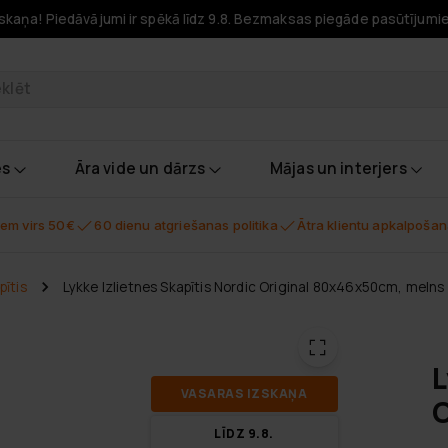
skaņa! Piedāvājumi ir spēkā līdz 9.8. Bezmaksas piegāde pasūtījumi
odukti
es
Āra vide un dārzs
Mājas un interjers
em virs 50€
60 dienu atgriešanas politika
Ātra klientu apkalpoša
pītis
Lykke Izlietnes Skapītis Nordic Original 80x46x50cm, melns
L
VA­SA­RAS IZ­SKA­ŅA
O
LĪDZ 9.8.