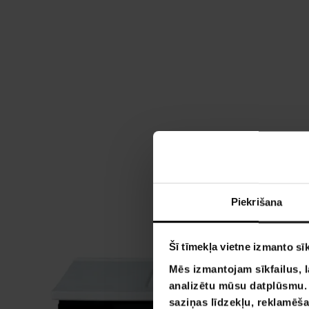
Piekrišana
Šī tīmekļa vietne izmanto sīk
Mēs izmantojam sīkfailus, l
analizētu mūsu datplūsmu. I
saziņas līdzekļu, reklamēša