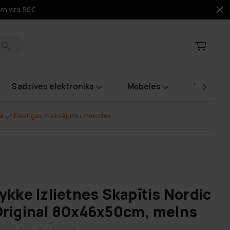
em virs 50€
Sadzīves elektronika
Mēbeles
Instrume
na
Elastīgas maksājumu metodes
ykke Izlietnes Skapītis Nordic
riginal 80x46x50cm, melns