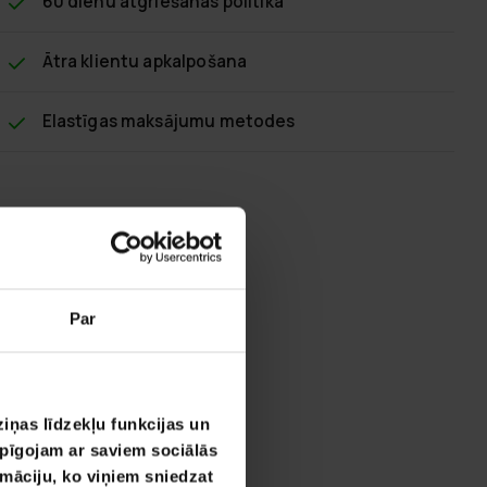
60 dienu atgriešanas politika
Ātra klientu apkalpošana
Elastīgas maksājumu metodes
Par
iņas līdzekļu funkcijas un
opīgojam ar saviem sociālās
rmāciju, ko viņiem sniedzat