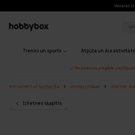
Vasaras iz
Pr
Treniņi un sports
Atpūta un āra aktivitāt
Bezmaksas piegāde pasūtījumi
Instrumenti un būvniecība
Vannas istabas
Izlietnes ska
Izlietnes skapītis