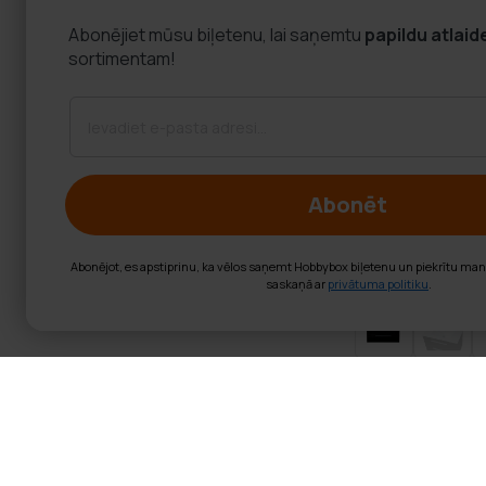
Abonējiet mūsu biļetenu, lai saņemtu
papildu atlaid
sortimentam!
Abonēt
Abonējot, es apstiprinu, ka vēlos saņemt Hobbybox biļetenu un piekrītu ma
saskaņā ar
privātuma politiku
.
Lykke Izlietnes