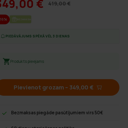
349,00 €
419,00 €
-16%
BEZ­MAK­SAS PIE­GĀ­DE
PIEDĀVĀJUMS SPĒKĀ VĒL 3 DIENAS
Produkts pieejams
Pievienot grozam
–
349,00 €
Bezmaksas piegāde
pasūtījumiem virs 50€