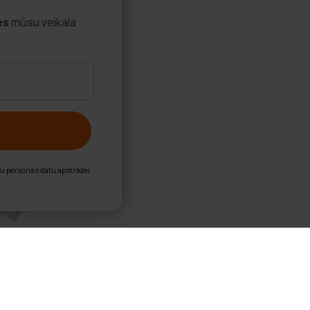
es
mūsu veikala
nu personas datu apstrādei
 Skapītis Nordic Original 80x46