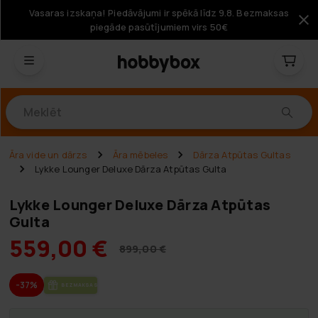
Vasaras izskaņa! Piedāvājumi ir spēkā līdz 9.8. Bezmaksas
piegāde pasūtījumiem virs 50€
Produkti
Āra vide un dārzs
Āra mēbeles
Dārza Atpūtas Gultas
Lykke Lounger Deluxe Dārza Atpūtas Gulta
Lykke Lounger Deluxe Dārza Atpūtas
Gulta
559,00 €
899,00 €
-37%
BEZ­MAK­SAS PIE­GĀ­DE