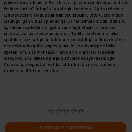
poliestera audums ar 8 cm biezu spilvenu nodrošina ne tikai
ērtības, bet arī ilgtspēju un vieglu kopšanu. Gultas rāmis ir
izgatavots no tērauda ar dabisku plakanu vītolu, kas ir gan
izturīgs, gan vizuāli pievilcīgs. Ar maksimālo slodzi līdz 130
kg katram sēdeklim, šī gulta var viegli atbalstīt lielākus
cilvēkus vai pat vairākus bērnus. Turklāt izstrādātā laika
apstākļiem izturīgā un ūdensnecaurlaidīgā auduma iezīme
nodrošina, ka gulta kalpos jums ilgi, neatkarīgi no laika
apstākļiem. Tās montāža ir ātra un vienkārša, tādējādi
ietaupot jūsu laiku un piepūli. Izvēloties Lykke Lounger
Deluxe, jūs iegūstat ne tikai stilu, bet arī nevainojamu
funkcionalitāti un izturību.
UZRAKSTĪT ATSAUKSMI