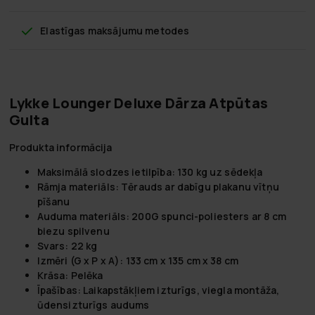
Elastīgas maksājumu metodes
Lykke Lounger Deluxe Dārza Atpūtas
Gulta
Produkta informācija
Maksimālā slodzes ietilpība: 130 kg uz sēdekļa
Rāmja materiāls: Tērauds ar dabīgu plakanu vītņu
pīšanu
Auduma materiāls: 200G spunci-poliesters ar 8 cm
biezu spilvenu
Svars: 22 kg
Izmēri (G x P x A): 133 cm x 135 cm x 38 cm
Krāsa: Pelēka
Īpašības: Laikapstākļiem izturīgs, viegla montāža,
ūdensizturīgs audums