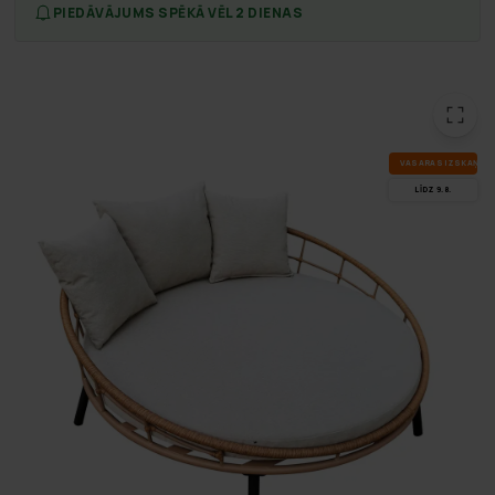
PIEDĀVĀJUMS SPĒKĀ VĒL 2 DIENAS
VA­SA­RAS IZ­SKA­ŅA
LĪDZ 9.8.