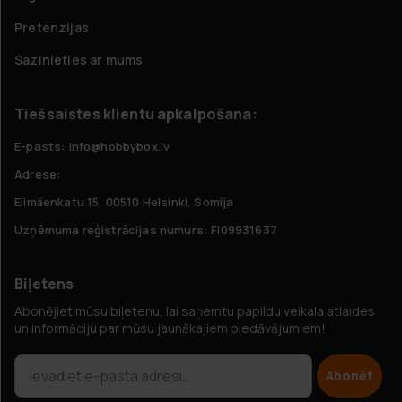
Pretenzijas
Sazinieties ar mums
Tiešsaistes klientu apkalpošana:
E-pasts: info@hobbybox.lv
Adrese:
Elimäenkatu 15, 00510 Helsinki, Somija
Uzņēmuma reģistrācijas numurs: FI09931637
Biļetens
Abonējiet mūsu biļetenu, lai saņemtu papildu veikala atlaides
un informāciju par mūsu jaunākajiem piedāvājumiem!
Abonēt