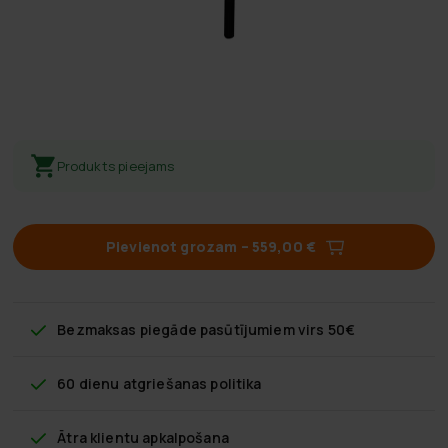
Produkts pieejams
Pievienot grozam
–
559,00 €
Bezmaksas piegāde
pasūtījumiem virs 50€
60 dienu atgriešanas politika
Ātra klientu apkalpošana