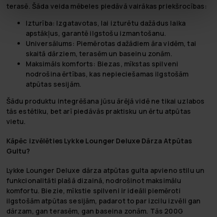
terasē. Šāda veida mēbeles piedāvā vairākas priekšrocības:
Izturība
: Izgatavotas, lai izturētu dažādus laika
apstākļus, garantē ilgstošu izmantošanu.
Universālums
: Piemērotas dažādiem āra vidēm, tai
skaitā dārziem, terasēm un baseinu zonām.
Maksimāls komforts
: Biezas, mīkstas spilveni
nodrošina ērtības, kas nepieciešamas ilgstošām
atpūtas sesijām.
Šādu produktu integrēšana jūsu ārējā vidē ne tikai uzlabos
tās estētiku, bet arī piedāvās praktisku un ērtu atpūtas
vietu.
Kāpēc izvēlēties Lykke Lounger Deluxe Dārza Atpūtas
Gultu?
Lykke Lounger Deluxe dārza atpūtas gulta apvieno stilu un
funkcionalitāti plašā dizainā, nodrošinot maksimālu
komfortu. Biezie, mīkstie spilveni ir ideāli piemēroti
ilgstošām atpūtas sesijām, padarot to par izcilu izvēli gan
dārzam, gan terasēm, gan baseina zonām. Tās 200G