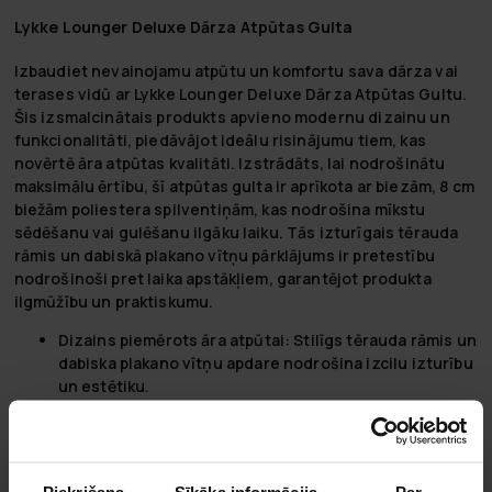
Lykke Lounger Deluxe Dārza Atpūtas Gulta
Izbaudiet nevainojamu atpūtu un komfortu sava dārza vai
terases vidū ar Lykke Lounger Deluxe Dārza Atpūtas Gultu.
Šis izsmalcinātais produkts apvieno modernu dizainu un
funkcionalitāti, piedāvājot ideālu risinājumu tiem, kas
novērtē āra atpūtas kvalitāti. Izstrādāts, lai nodrošinātu
maksimālu ērtību, šī atpūtas gulta ir aprīkota ar biezām, 8 cm
biežām poliestera spilventiņām, kas nodrošina mīkstu
sēdēšanu vai gulēšanu ilgāku laiku. Tās izturīgais tērauda
rāmis un dabiskā plakano vītņu pārklājums ir pretestību
nodrošinoši pret laika apstākļiem, garantējot produkta
ilgmūžību un praktiskumu.
Dizains piemērots āra atpūtai:
Stilīgs tērauda rāmis un
dabiska plakano vītņu apdare nodrošina izcilu izturību
un estētiku.
8 cm bieza poliestera spilventiņa:
nodrošina papildus
komfortu, padarot atpūtu vēl patīkamāku.
Laika apstākļiem izturīgi materiāli:
garantē produkta
izturību pret dažādiem ārējiem faktoriem, tostarp
Piekrišana
Sīkāka informācija
Par