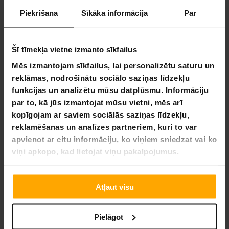
Krāsa:
Elegantna melna.
Pārvalka materiāls:
Ilgmūžīga un stilīga simulēta āda.
Piekrišana
Sīkāka informācija
Par
Maksimālais lietotāja svars:
Var uzņemt lietotājus līdz
150 kg.
Ieejas/Izvades spriegums:
100-240V 50Hz-60Hz,
Šī tīmekļa vietne izmanto sīkfailus
Izejas spriegums: DC12V 4A.
Sertifikāti:
CE, ROHS, EMC, LVD apstiprina drošību un
Mēs izmantojam sīkfailus, lai personalizētu saturu un
kvalitātes nodrošināšanu.
reklāmas, nodrošinātu sociālo saziņas līdzekļu
Produkta izmēri: 115x64x82 cm
funkcijas un analizētu mūsu datplūsmu. Informāciju
Elektrības vada garums: 1,8m
par to, kā jūs izmantojat mūsu vietni, mēs arī
Paku informācija:
kopīgojam ar saviem sociālās saziņas līdzekļu,
reklamēšanas un analīzes partneriem, kuri to var
Svars:
18.5 kg
apvienot ar citu informāciju, ko viņiem sniedzat vai ko
Garums:
84 cm
viņi apkopo, kad lietojat viņu pakalpojumus.
Augstums:
36.5 cm
Platums:
58.5 cm
Atklājiet neapstrīdamu atpūtu ar
Lykke masāžas krēsls
Atļaut visu
Comfort melns
, iekļaujot:
Svārstīšanās funkcija:
Mierīgi svingojiet uz priekšu un
Pielāgot
atpakaļ.