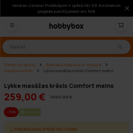
Vasaras izskaņa! Piedāvājumi ir spēkā līdz 9.8. Bezmaksas
piegāde pasūtījumiem virs 50€
Produkti
Treniņi un sports
Ķermeņa kopšana un masāža
Masāžas krēsls
Lykke masāžas krēsls Comfort melns
Lykke masāžas krēsls Comfort melns
259,00 €
1069,00 €
-75%
BEZ­MAK­SAS PIE­GĀ­DE
PIEDĀVĀJUMS SPĒKĀ VĒL 1 DIENU