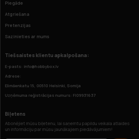
Piegāde
Atgriešana
Pretenzijas
Sazinieties ar mums
Tiešsaistes klientu apkalpošana:
E-pasts: info@hobbybox.lv
Adrese:
Elimäenkatu 15, 00510 Helsinki, Somija
Uzņēmuma reģistrācijas numurs: FI09931637
Biļetens
Abonējiet mūsu biļetenu, lai saņemtu papildu veikala atlaides
un informāciju par mūsu jaunākajiem piedāvājumiem!