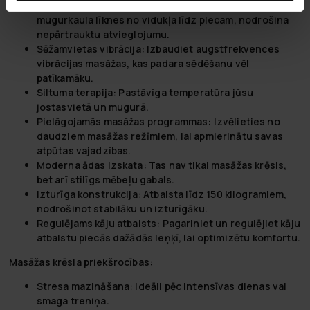
Muguras Mīcīšana:
Kustības, kas ietilpst jūsu
mugurkaula līknes no vidukļa līdz plecam, nodrošina
nepārtrauktu atvieglojumu.
Sēžamvietas vibrācija:
Izbaudiet augstfrekvences
vibrācijas masāžas, kas padara sēdēšanu vēl
patīkamāku.
Siltuma terapija:
Pastāvīga temperatūra jūsu
jostasvietā un mugurā.
Pielāgojamās masāžas programmas:
Izvēlieties no
daudziem masāžas režīmiem, lai apmierinātu savas
atpūtas vajadzības.
Moderna ādas izskata:
Tas nav tikai masāžas krēsls,
bet arī stilīgs mēbeļu gabals.
Izturīga konstrukcija:
Atbalsta līdz 150 kilogramiem,
nodrošinot stabilāku un izturīgāku.
Regulējams kāju atbalsts:
Pagariniet un regulējiet kāju
atbalstu piecās dažādās leņķī, lai optimizētu komfortu.
Masāžas krēsla priekšrocības:
Stresa mazināšana:
Ideāli pēc intensīvas dienas vai
smaga treniņa.