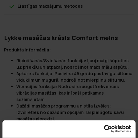
Elastīgas maksājumu metodes
Lykke masāžas krēsls Comfort melns
Produkta informācija:
Ripināšanās/Sviešanās funkcija:
Ļauj maigi šūpoties
uz priekšu un atpakaļ, nodrošinot maksimālu atpūtu.
Apkures funkcija:
Pasīvina 45 grādu pastāvīgu siltumu
viduklim un mugurā, nodrošinot mierpilnu siltumu.
Vibrācijas funkcija:
Nodrošina augstfrekvences
vibrācijas masāžas, kas ir īpaši patīkamas
sēžamvietām.
Dažādi masāžas programmu un stila izvēles:
Izvēlieties no dažādām opcijām, lai pielāgotu savu
masāžas pieredzi.
Regulējams kāju atbalsts:
5 stāvokļi, lai atrastu savu
ideālo leņķi atpūtai.