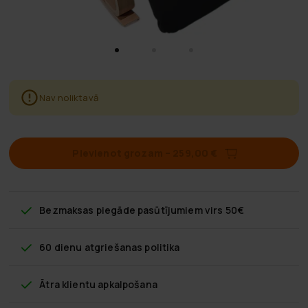
Nav noliktavā
Pievienot grozam
–
259,00 €
Bezmaksas piegāde
pasūtījumiem virs 50€
60 dienu atgriešanas politika
Ātra klientu apkalpošana