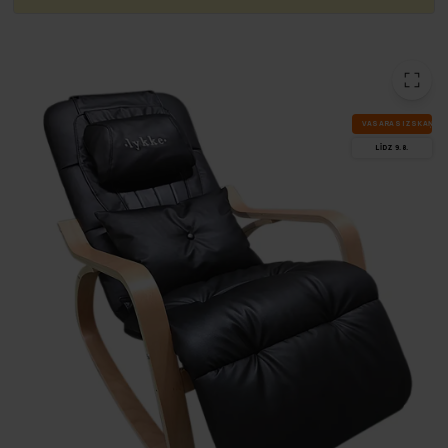
VA­SA­RAS IZ­SKA­ŅA
LĪDZ 9.8.