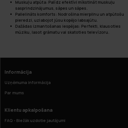
Muskuļu atpūta:
Palīdz efektīvi mīkstināt muskuļu
sasprindzinājumus, sāpes un sāpes.
Palielināts komforts:
Nodrošina mierpilnu un atpūtošu
pieredzi, uzlabojot jūsu kopējo labsajūtu.
Dažādas izmantošanas iespējas:
Perfekti, klausoties
mūziku, lasot grāmatu vai skatoties televīzoru.
Informācija
Uzņēmuma informācija
Par mums
Klientu apkalpošana
FAQ - Biežāk uzdotie jautājumi