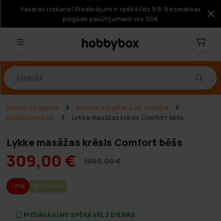
Vasaras izskaņa! Piedāvājumi ir spēkā līdz 9.8. Bezmaksas
piegāde pasūtījumiem virs 50€
Produkti
Treniņi un sports
Ķermeņa kopšana un masāža
Masāžas krēsls
Lykke masāžas krēsls Comfort bēšs
Lykke masāžas krēsls Comfort bēšs
309,00 €
1069,00 €
-71%
BEZ­MAK­SAS PIE­GĀ­DE
PIEDĀVĀJUMS SPĒKĀ VĒL 2 DIENAS