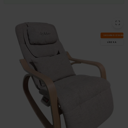
VA­SA­RAS IZ­SKA­ŅA
LĪDZ 9.8.