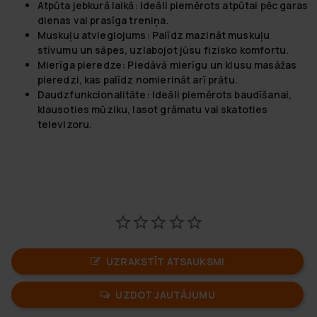
Atpūta jebkurā laikā:
Ideāli piemērots atpūtai pēc garas
dienas vai prasīga treniņa.
Muskuļu atvieglojums:
Palīdz mazināt muskuļu
stīvumu un sāpes, uzlabojot jūsu fizisko komfortu.
Mierīga pieredze:
Piedāvā mierīgu un klusu masāžas
pieredzi, kas palīdz nomierināt arī prātu.
Daudzfunkcionalitāte:
Ideāli piemērots baudīšanai,
klausoties mūziku, lasot grāmatu vai skatoties
televizoru.
UZRAKSTĪT ATSAUKSMI
UZDOT JAUTĀJUMU