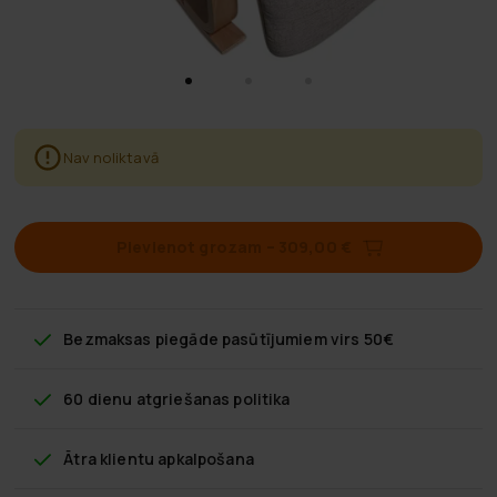
Nav noliktavā
Pievienot grozam
–
309,00 €
Bezmaksas piegāde
pasūtījumiem virs 50€
60 dienu atgriešanas politika
Ātra klientu apkalpošana