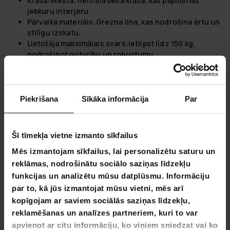
Krāsa:
Mīksta, neitrāla bēša krāsa, kas papildinās
jebkuru interjeru.
Pārvalka materiāls:
Grezna lina, kas nodrošina ērtu un
stilīgu izskatu.
Lietotāja maksimālais svars:
Ietilpst līdz 150 kg,
nodrošinot noturību un robustumu.
Ieejas/Izvades spriegums:
100-240V 50Hz-60Hz,
Izvades spriegums: DC12V 4A, pielāgojams dažādiem
barošanas avotiem.
Sertifikāti:
Apliecināts ar CE, ROHS, EMC, LVD
Piekrišana
Sīkāka informācija
Par
kvalitātes un drošības garantiju.
Produkta izmēri: 115x64x82 cm
Elektrības vada garums: 1,8m
Šī tīmekļa vietne izmanto sīkfailus
Paku informācija:
Mēs izmantojam sīkfailus, lai personalizētu saturu un
reklāmas, nodrošinātu sociālo saziņas līdzekļu
Svars:
18.5 kg
funkcijas un analizētu mūsu datplūsmu. Informāciju
Garums:
84 cm
Augstums:
36.5 cm
par to, kā jūs izmantojat mūsu vietni, mēs arī
Platums:
58.5 cm
kopīgojam ar saviem sociālās saziņas līdzekļu,
reklamēšanas un analīzes partneriem, kuri to var
Papildiniet savu mājvietu ar
Lykke masāžas krēsls Comfort
apvienot ar citu informāciju, ko viņiem sniedzat vai ko
bēšs
, kas ietver: