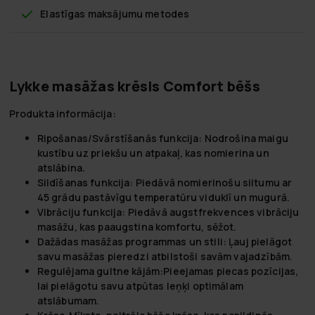
Elastīgas maksājumu metodes
Lykke masāžas krēsls Comfort bēšs
Produkta informācija:
Ripošanas/Svārstīšanās funkcija:
Nodrošina maigu
kustību uz priekšu un atpakaļ, kas nomierina un
atslābina.
Sildīšanas funkcija:
Piedāvā nomierinošu siltumu ar
45 grādu pastāvīgu temperatūru viduklī un mugurā.
Vibrāciju funkcija:
Piedāvā augstfrekvences vibrāciju
masāžu, kas paaugstina komfortu, sēžot.
Dažādas masāžas programmas un stili:
Ļauj pielāgot
savu masāžas pieredzi atbilstoši savām vajadzībām.
Regulējama gultne kājām:
Pieejamas piecas pozīcijas,
lai pielāgotu savu atpūtas leņķi optimālam
atslābumam.