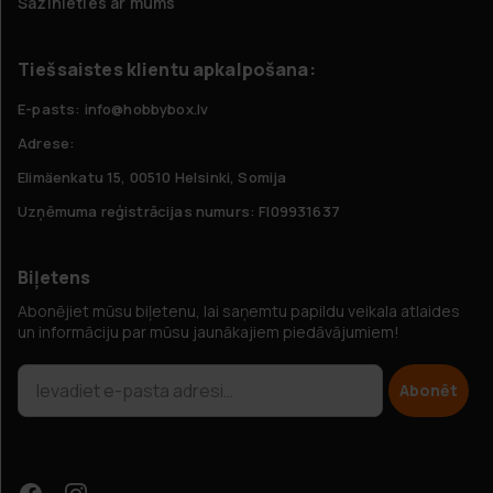
Sazinieties ar mums
Tiešsaistes klientu apkalpošana:
E-pasts: info@hobbybox.lv
Adrese:
Elimäenkatu 15, 00510 Helsinki, Somija
Uzņēmuma reģistrācijas numurs: FI09931637
Biļetens
Abonējiet mūsu biļetenu, lai saņemtu papildu veikala atlaides
un informāciju par mūsu jaunākajiem piedāvājumiem!
Abonēt