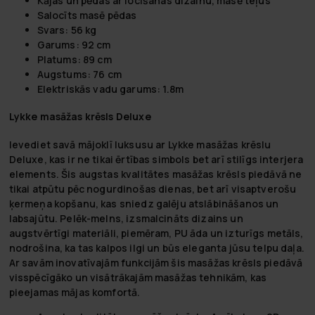
Kājas un pēdas ar locīšanas dizainu, masē teļus
Salocīts masē pēdas
Svars: 56 kg
Garums: 92 cm
Platums: 89 cm
Augstums: 76 cm
Elektriskās vadu garums: 1.8m
Lykke masāžas krēsls Deluxe
Ievediet savā mājoklī luksusu ar
Lykke masāžas krēslu
Deluxe
, kas ir ne tikai ērtības simbols bet arī stilīgs interjera
elements. Šis augstas kvalitātes masāžas krēsls piedāvā ne
tikai atpūtu pēc nogurdinošas dienas, bet arī visaptverošu
ķermeņa kopšanu, kas sniedz galēju atslābināšanos un
labsajūtu. Pelēk-melns, izsmalcināts dizains un
augstvērtīgi materiāli, piemēram, PU āda un izturīgs metāls,
nodrošina, ka tas kalpos ilgi un būs eleganta jūsu telpu daļa.
Ar savām inovatīvajām funkcijām šis masāžas krēsls piedāvā
visspēcīgāko un visātrākajām masāžas tehnikām, kas
pieejamas mājas komfortā.