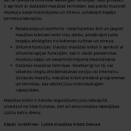
ir aprīkoti ar dažādām masāžas tehnikām, kas palīdz mazināt
muskuļu sasprindzinājumu un stresu, uzlabojot kopējo
ķermeņa labsajūtu.
Relaksācija un komforts:
Iekārtojieties ērti un ļaujiet
masāžas krēslam veikt visu darbu, piedāvājot jums
iespēju atslēgties no ikdienas rutīnas un stresa.
Siltuma funkcijas:
Daudzi masāžas krēsli ir aprīkoti ar
siltumterapijas funkcijām, kas ir ideāli piemērotas
muskuļu sāpju un sasprindzinājuma mazināšanai.
Dažādas masāžas tehnikas:
Neatkarīgi no tā, vai
vēlaties vieglu atslābināšanās sesiju vai intensīvu
dziļaudu masāžu, masāžas krēsli piedāvā programmas
un tehnikas, kas atbilst jūsu individuālajām
vajadzībām.
Masāžas krēsli ir lielisks ieguldījums jūsu labsajūtā,
sniedzot ne tikai fiziskas, bet arī emocionālas labklājības
izjūtu katru dienu.
Kāpēc izvēlēties - Lykke masāžas krēsls Deluxe