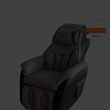
VA­SA­RAS IZ­SKA­ŅA
LĪDZ 9.8.