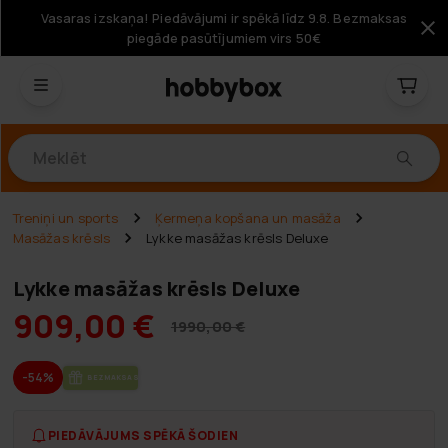
Vasaras izskaņa! Piedāvājumi ir spēkā līdz 9.8. Bezmaksas
piegāde pasūtījumiem virs 50€
Produkti
Treniņi un sports
Ķermeņa kopšana un masāža
Masāžas krēsls
Lykke masāžas krēsls Deluxe
Lykke masāžas krēsls Deluxe
909,00 €
1990,00 €
-54%
BEZ­MAK­SAS PIE­GĀ­DE
PIEDĀVĀJUMS SPĒKĀ ŠODIEN