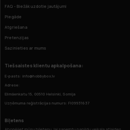
FAQ - Biežāk uzdotie jautājumi
Piegāde
Atgriešana
Pretenzijas
Sazinieties ar mums
Tiešsaistes klientu apkalpošana:
E-pasts: info@hobbybox.lv
Adrese:
Elimäenkatu 15, 00510 Helsinki, Somija
Uzņēmuma reģistrācijas numurs: FI09931637
Biļetens
Abonējiet mūsu biļetenu, lai saņemtu papildu veikala atlaides