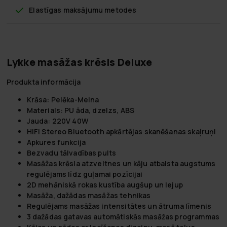
Elastīgas maksājumu metodes
Lykke masāžas krēsls Deluxe
Produkta informācija
Krāsa: Pelēka-Melna
Materials: PU āda, dzelzs, ABS
Jauda: 220V 40W
HiFi Stereo Bluetooth apkārtējas skanēšanas skaļruņi
Apkures funkcija
Bezvadu tālvadības pults
Masāžas krēsla atzveltnes un kāju atbalsta augstums
regulējams līdz guļamai pozīcijai
2D mehāniskā rokas kustība augšup un lejup
Masāža, dažādas masāžas tehnikas
Regulējams masāžas intensitātes un ātruma līmenis
3 dažādas gatavas automātiskās masāžas programmas