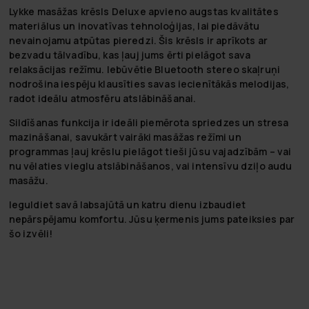
Lykke masāžas krēsls Deluxe apvieno augstas kvalitātes
materiālus un inovatīvas tehnoloģijas, lai piedāvātu
nevainojamu atpūtas pieredzi. Šis krēsls ir aprīkots ar
bezvadu tālvadību, kas ļauj jums ērti pielāgot sava
relaksācijas režīmu. Iebūvētie Bluetooth stereo skaļruņi
nodrošina iespēju klausīties savas iecienītākās melodijas,
radot ideālu atmosfēru atslābināšanai.
Sildīšanas funkcija ir ideāli piemērota spriedzes un stresa
mazināšanai, savukārt vairāki masāžas režīmi un
programmas ļauj krēslu pielāgot tieši jūsu vajadzībām – vai
nu vēlaties vieglu atslābināšanos, vai intensīvu dziļo audu
masāžu.
Ieguldiet savā labsajūtā un katru dienu izbaudiet
nepārspējamu komfortu. Jūsu ķermenis jums pateiksies par
šo izvēli!