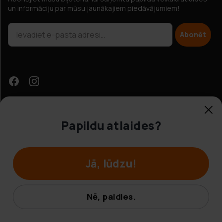
un informāciju par mūsu jaunākajiem piedāvājumiem!
Abonēt
Papildu atlaides?
Klientu apkalpošana
Jā, lūdzu!
© Hobbybox 2025
Noteikumi un nosacījumi
Nē, paldies.
Privātuma politika