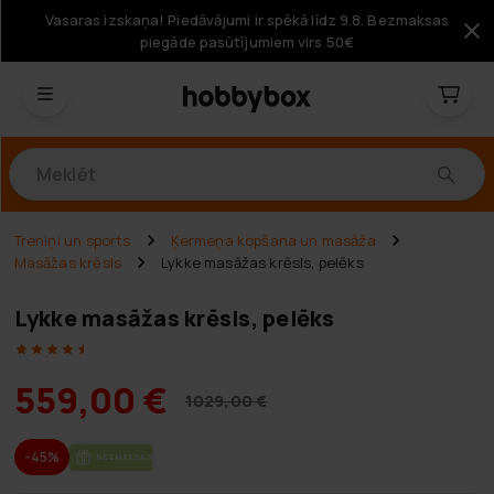
Vasaras izskaņa! Piedāvājumi ir spēkā līdz 9.8. Bezmaksas
piegāde pasūtījumiem virs 50€
Produkti
Treniņi un sports
Ķermeņa kopšana un masāža
Masāžas krēsls
Lykke masāžas krēsls, pelēks
Lykke masāžas krēsls, pelēks
559,00 €
1029,00 €
-45%
BEZ­MAK­SAS PIE­GĀ­DE