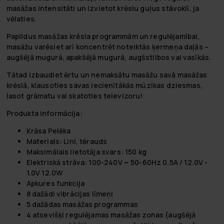
masāžas intensitāti un izvietot krēslu guļus stāvoklī, ja
vēlaties.
Papildus masāžas krēsla programmām un regulējamībai,
masāžu varēsiet arī koncentrēt noteiktās ķermeņa daļās –
augšējā mugurā, apakšējā mugurā, augšstilbos vai vasīkās.
Tātad izbaudiet ērtu un nemaksātu masāžu savā masāžas
krēslā, klausoties savas iecienītākās mūzikas dziesmas,
lasot grāmatu vai skatoties televizoru!
Produkta informācija:
Krāsa Pelēka
Materials: Lini, tērauds
Maksimālais lietotāja svars: 150 kg
Elektriskā strāva: 100-240V ~ 50-60Hz 0.5A / 12.0V -
1.0V 12.0W
Apkures funkcija
8 dažādi vibrācijas līmeņi
5 dažādas masāžas programmas
4 atsevišķi regulējamas masāžas zonas (augšējā