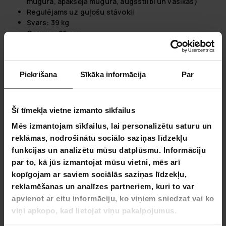
mugura, apakšējā mugura, augšstilbi un vasīkas)
Regulējams uz guļošu stāvokli
Svars: 39 kg
Garums: 86 cm
Augstums: 95 cm
Platums: 101 cm
Elektrības vada garums: 1,8m
Piekrišana
Sīkāka informācija
Par
Šī tīmekļa vietne izmanto sīkfailus
4,4
Mēs izmantojam sīkfailus, lai personalizētu saturu un
Balstoties uz 9 autsauksmēm
reklāmas, nodrošinātu sociālo saziņas līdzekļu
funkcijas un analizētu mūsu datplūsmu. Informāciju
5
par to, kā jūs izmantojat mūsu vietni, mēs arī
3
kopīgojam ar saviem sociālās saziņas līdzekļu,
1
reklamēšanas un analīzes partneriem, kuri to var
0
apvienot ar citu informāciju, ko viņiem sniedzat vai ko
0
viņi apkopo, kad lietojat viņu pakalpojumus.