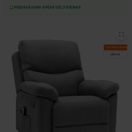
PIEDĀVĀJUMS SPĒKĀ VĒL 3 DIENAS
VA­SA­RAS IZ­SKA­ŅA
LĪDZ 9.8.