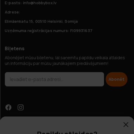
E-pasts: info@hobbybox.lv
Adrese:
Elimäenkatu 15, 00510 Helsinki, Somija
Uzņēmuma reģistrācijas numurs: FI09931637
Biļetens
Abonējiet mūsu biļetenu, lai saņemtu papildu veikala atlaides
un informāciju par mūsu jaunākajiem piedāvājumiem!
Abonēt
Papildu atlaides?