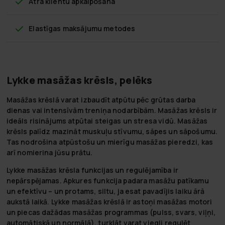
Ātra klientu apkalpošana
Elastīgas maksājumu metodes
Lykke masāžas krēsls, pelēks
Masāžas krēslā varat izbaudīt atpūtu pēc grūtas darba
dienas vai intensīvām treniņa nodarbībām. Masāžas krēsls ir
ideāls risinājums atpūtai steigas un stresa vidū. Masāžas
krēsls palīdz mazināt muskuļu stīvumu, sāpes un sāpošumu.
Tas nodrošina atpūstošu un mierīgu masāžas pieredzi, kas
arī nomierina jūsu prātu.
Lykke masāžas krēsla funkcijas un regulējamība ir
nepārspējamas. Apkures funkcija padara masāžu patīkamu
un efektīvu – un protams, siltu, ja esat pavadījis laiku ārā
aukstā laikā. Lykke masāžas krēslā ir astoņi masāžas motori
un piecas dažādas masāžas programmas (pulss, svars, viļņi,
automātiskā un normālā), turklāt varat viegli regulēt