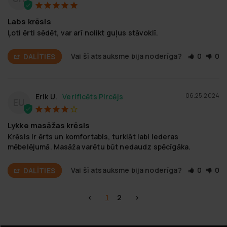
Labs krēsls
Ļoti ērti sēdēt, var arī nolikt guļus stāvoklī.
Vai šī atsauksme bija noderīga?
0
0
DALĪTIES
06.25.2024
Erik U.
EU
Lykke masāžas krēsls
Krēsls ir ērts un komfortabls, turklāt labi iederas 
mēbelējumā. Masāža varētu būt nedaudz spēcīgāka.
Vai šī atsauksme bija noderīga?
0
0
DALĪTIES
<
1
2
>