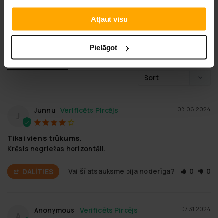
UZRAKSTĪT ATSAUKSMI
Atļaut visu
UZDOT JAUTĀJUMU
Pielāgot
Atsauksme
Jautājums
08.06.2024
Junnu
J
Tikai viens trūkums.
Krēsls negriežas horizontāli.
Vai šī atsauksme bija noderīga?
0
0
DALĪTIES
07.31.2024
Anonymous
A