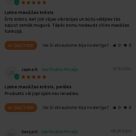
Lykke masāžas krēsls
Ērts krēsls, bet ļoti vājas vibrācijas un būtu vēlējies tās 
sajust zemāk mugurā. Tāpēc esmu nedaudz vīlies masāžas 
funkcijā.
Vai šī atsauksme bija noderīga?
0
0
DALĪTIES
07.31.2024
Jaana R.
JR
Lykke masāžas krēsls, pelēks
Produkts vēl joprojām nav ieradies.
Vai šī atsauksme bija noderīga?
0
0
DALĪTIES
06.25.2024
Senja H.
SH