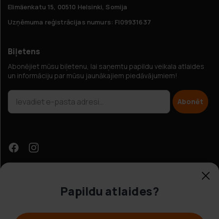
Elimäenkatu 15, 00510 Helsinki, Somija
Uzņēmuma reģistrācijas numurs: FI09931637
Biļetens
Abonējiet mūsu biļetenu, lai saņemtu papildu veikala atlaides
un informāciju par mūsu jaunākajiem piedāvājumiem!
Abonēt
Papildu atlaides?
Klientu apkalpošana