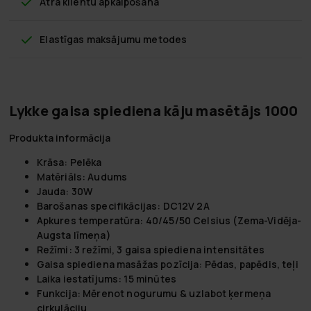
Ātra klientu apkalpošana
Elastīgas maksājumu metodes
Lykke gaisa spiediena kāju masētājs 1000
Produkta informācija
Krāsa:
Pelēka
Matēriāls:
Audums
Jauda:
30W
Barošanas specifikācijas:
DC12V 2A
Apkures temperatūra:
40/45/50 Celsius (Zema-Vidēja-
Augsta līmeņa)
Režīmi:
3 režīmi, 3 gaisa spiediena intensitātes
Gaisa spiediena masāžas pozīcija:
Pēdas, papēdis, teļi
Laika iestatījums:
15 minūtes
Funkcija:
Mērenot nogurumu & uzlabot ķermeņa
cirkulāciju