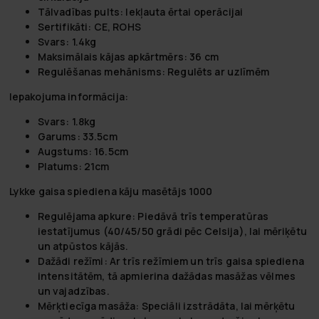
Tālvadības pults:
Iekļauta ērtai operācijai
Sertifikāti:
CE, ROHS
Svars:
1.4kg
Maksimālais kājas apkārtmērs
: 36 cm
Regulēšanas mehānisms
: Regulēts ar uzlīmēm
Iepakojuma informācija:
Svars:
1.8kg
Garums:
33.5cm
Augstums:
16.5cm
Platums:
21cm
Lykke gaisa spiediena kāju masētājs 1000
Regulējama apkure:
Piedāvā trīs temperatūras
iestatījumus (40/45/50 grādi pēc Celsija), lai mēriķētu
un atpūstos kājās.
Dažādi režīmi:
Ar trīs režīmiem un trīs gaisa spiediena
intensitātēm, tā apmierina dažādas masāžas vēlmes
un vajadzības.
Mērķtiecīga masāža:
Speciāli izstrādāta, lai mērķētu