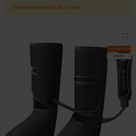
PIEDĀVĀJUMS SPĒKĀ VĒL 1 DIENU
VA­SA­RAS IZ­SKA­ŅA
LĪDZ 9.8.