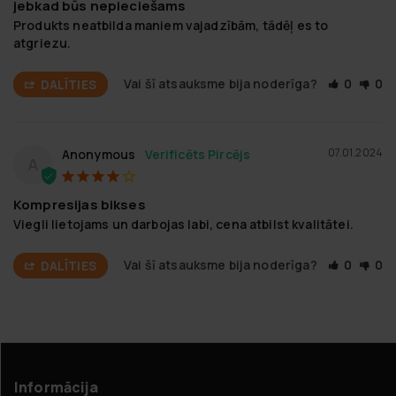
jebkad būs nepieciešams
Produkts neatbilda maniem vajadzībām, tādēļ es to 
atgriezu.
Vai šī atsauksme bija noderīga?
0
0
DALĪTIES
07.01.2024
Anonymous
A
Kompresijas bikses
Viegli lietojams un darbojas labi, cena atbilst kvalitātei.
Vai šī atsauksme bija noderīga?
0
0
DALĪTIES
Informācija