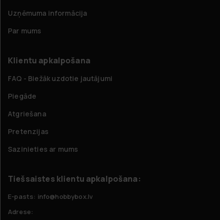
Uzņēmuma informācija
Par mums
Klientu apkalpošana
FAQ - Biežāk uzdotie jautājumi
Piegāde
Atgriešana
Pretenzijas
Sazinieties ar mums
Tiešsaistes klientu apkalpošana:
E-pasts: info@hobbybox.lv
Adrese: