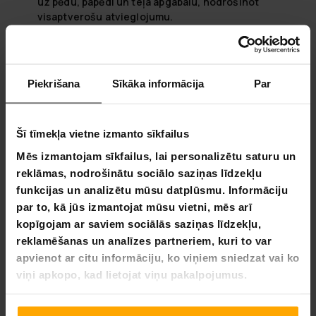
uz pēdu, papēdi un teļa apgabalu, nodrošinot
visaptverošu atvieglojumu.
Ērta lietošana:
Komplektā iekļauta ērta tālvadības
pults, lai viegli pielāgotu ierīci bez nepieciešamības
noliekoties.
Piekrišana
Sīkāka informācija
Par
Kāpēc izvēlēties Lykke gaisa spiediena kāju masētājs 1000
Personīgais komforts:
Pielāgojiet savu masāžas pieredzi ar
pielāgojamajiem iestatījumiem, lai mazinātu nogurumu un
Šī tīmekļa vietne izmanto sīkfailus
uzlabotu asinsriti, konkrēti atbalstot jūsu ķermeņa
vajadzības.
Mēs izmantojam sīkfailus, lai personalizētu saturu un
reklāmas, nodrošinātu sociālo saziņas līdzekļu
Bezpiepūles darbība:
Iekļautā tālvadības pults ļauj bez pūļu
funkcijas un analizētu mūsu datplūsmu. Informāciju
veikt pielāgojumus, nodrošinot relaksāciju taustiņa
par to, kā jūs izmantojat mūsu vietni, mēs arī
piespiešanas attālumā.
kopīgojam ar saviem sociālās saziņas līdzekļu,
Terapeitiskas priekšrocības:
Tas ne tikai piedāvā atpūtu, bet
reklamēšanas un analīzes partneriem, kuri to var
arī palīdz uzlabot asinsriti, paātrina atveseļošanos pēc
apvienot ar citu informāciju, ko viņiem sniedzat vai ko
fiziskām aktivitātēm un mazina diskomfortu kājās.
viņi apkopo, kad lietojat viņu pakalpojumus.
Atklājiet noslēpumu atjaunotām kājām
Ienāciet atpūtas un atjaunošanas pasaulē ar Lykke gaisa