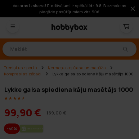
Vasaras izskaņa! Piedāvājumi ir spēkā līdz 9.8. Bezmaksas
piegāde pasūtījumiem virs 50€
Produkti
Treniņi un sports
Ķermeņa kopšana un masāža
Kompresijas zābaki
Lykke gaisa spiediena kāju masētājs 1000
Lykke gaisa spiediena kāju masētājs 1000
99,90 €
169,00 €
-40%
BEZ­MAK­SAS PIE­GĀ­DE