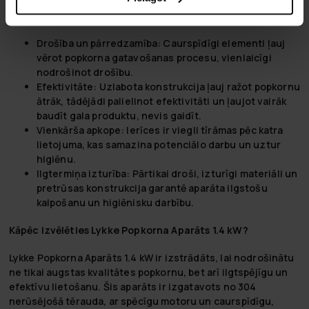
vakaram vai pasākumumam. Šīs ierīces nodrošina ne tikai
gardu uzkodu, bet arī uzlabo lietošanas ērtības un higiēnu.
Drošība un pārredzamība:
Caurspīdīgi elementi ļauj
vērot popkorna gatavošanas procesu, vienlaicīgi
nodrošinot drošību.
Efektivitāte:
Uzlabota konstrukcija ļauj ražot popkornu
ātrāk, tādējādi palielinot efektivitāti un ļaujot vairāk
baudīt gala produktu, nevis gaidīt.
Vienkārša apkope:
Ierīces ir viegli tīrāmas pēc katra
lietojuma, kas samazina potenciālo darbu un uztur
higiēnu.
Ilgtermiņa izturība:
Pārtikai droši, izturīgi materiāli un
pretrūsas konstrukcija garantē aparāta ilgstošu
kalpošanu un higiēnisku darbību.
Kāpēc izvēlēties Lykke Popkorna Aparāts 1.4 kW?
Lykke Popkorna Aparāts 1.4 kW ir izstrādāts, lai nodrošinātu
ne tikai augstas kvalitātes popkornu, bet arī ilgtspējīgu un
efektīvu lietošanu. Šis aparāts ir izgatavots no 304
nerūsējošā tērauda, ar spēcīgu motoru un caurspīdīgu,