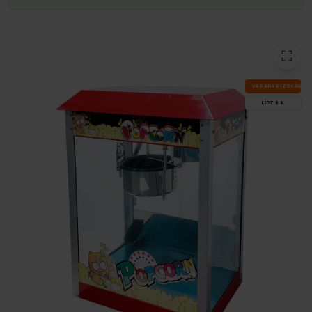
VA­SA­RAS IZ­SKA­ŅA
LĪDZ 9.8.