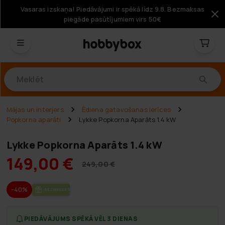
Vasaras izskaņa! Piedāvājumi ir spēkā līdz 9.8. Bezmaksas
piegāde pasūtījumiem virs 50€
Produkti
Mājas un interjers
Ēdiena gatavošanas ierīces
Popkorna aparāti
Lykke Popkorna Aparāts 1.4 kW
Lykke Popkorna Aparāts 1.4 kW
149,00 €
249,00 €
-40%
BEZ­MAK­SAS PIE­GĀ­DE
PIEDĀVĀJUMS SPĒKĀ VĒL 3 DIENAS