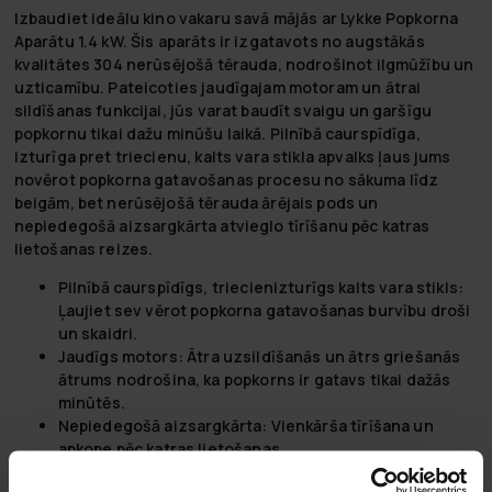
Izbaudiet ideālu kino vakaru savā mājās ar Lykke Popkorna
Aparātu 1.4 kW. Šis aparāts ir izgatavots no augstākās
kvalitātes 304 nerūsējošā tērauda, nodrošinot ilgmūžību un
uzticamību. Pateicoties jaudīgajam motoram un ātrai
sildīšanas funkcijai, jūs varat baudīt svaigu un garšīgu
popkornu tikai dažu minūšu laikā. Pilnībā caurspīdīga,
izturīga pret triecienu, kalts vara stikla apvalks ļaus jums
novērot popkorna gatavošanas procesu no sākuma līdz
beigām, bet nerūsējošā tērauda ārējais pods un
nepiedegošā aizsargkārta atvieglo tīrīšanu pēc katras
lietošanas reizes.
Pilnībā caurspīdīgs, triecienizturīgs kalts vara stikls:
Ļaujiet sev vērot popkorna gatavošanas burvību droši
un skaidri.
Jaudīgs motors:
Ātra uzsildīšanās un ātrs griešanās
ātrums nodrošina, ka popkorns ir gatavs tikai dažās
minūtēs.
Nepiedegošā aizsargkārta:
Vienkārša tīrīšana un
apkope pēc katras lietošanas.
Ārējais pods no nerūsējošā tērauda:
Izgatavots, lai