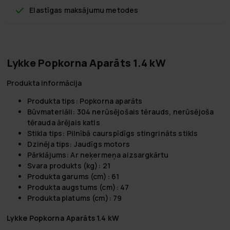
Elastīgas maksājumu metodes
Lykke Popkorna Aparāts 1.4 kW
Produkta informācija
Produkta tips: Popkorna aparāts
Būvmateriāli: 304 nerūsējošais tērauds, nerūsējoša
tērauda ārējais katls
Stikla tips: Pilnībā caurspīdīgs stingrināts stikls
Dzinēja tips: Jaudīgs motors
Pārklājums: Ar neķermeņa aizsargkārtu
Svara produkts (kg): 21
Produkta garums (cm): 61
Produkta augstums (cm): 47
Produkta platums (cm): 79
Lykke Popkorna Aparāts 1.4 kW