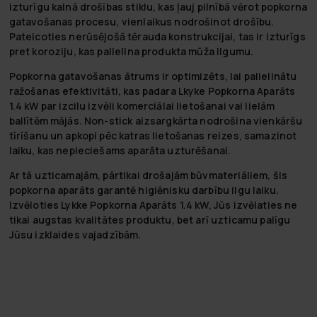
izturīgu kalnā drošības stiklu, kas ļauj pilnībā vērot popkorna
gatavošanas procesu, vienlaikus nodrošinot drošību.
Pateicoties nerūsējošā tērauda konstrukcijai, tas ir izturīgs
pret koroziju, kas palielina produkta mūža ilgumu.
Popkorna gatavošanas ātrums ir optimizēts, lai palielinātu
ražošanas efektivitāti, kas padara Lkyke Popkorna Aparāts
1.4 kW par izcilu izvēli komerciālai lietošanai vai lielām
ballītēm mājās. Non-stick aizsargkārta nodrošina vienkāršu
tīrīšanu un apkopi pēc katras lietošanas reizes, samazinot
laiku, kas nepieciešams aparāta uzturēšanai.
Ar tā uzticamajām, pārtikai drošajām būvmateriāliem, šis
popkorna aparāts garantē higiēnisku darbību ilgu laiku.
Izvēloties Lykke Popkorna Aparāts 1.4 kW, Jūs izvēlaties ne
tikai augstas kvalitātes produktu, bet arī uzticamu palīgu
Jūsu izklaides vajadzībām.