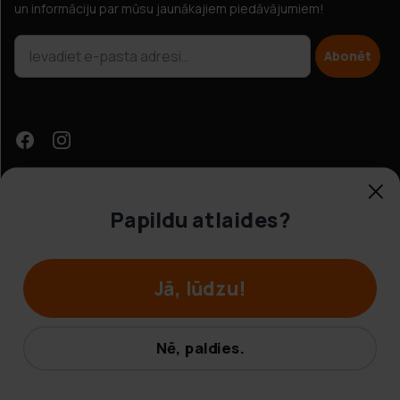
un informāciju par mūsu jaunākajiem piedāvājumiem!
Abonēt
Papildu atlaides?
Klientu apkalpošana
Jā, lūdzu!
© Hobbybox 2025
Noteikumi un nosacījumi
Nē, paldies.
Privātuma politika