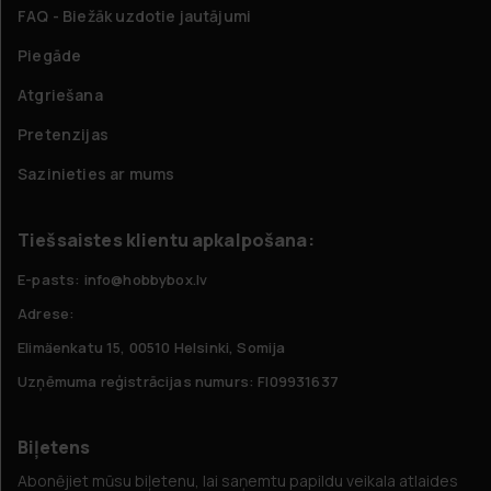
FAQ - Biežāk uzdotie jautājumi
Piegāde
Atgriešana
Pretenzijas
Sazinieties ar mums
Tiešsaistes klientu apkalpošana:
E-pasts: info@hobbybox.lv
Adrese:
Elimäenkatu 15, 00510 Helsinki, Somija
Uzņēmuma reģistrācijas numurs: FI09931637
Biļetens
Abonējiet mūsu biļetenu, lai saņemtu papildu veikala atlaides