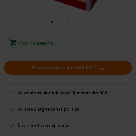
Produkts pieejams
Pievienot grozam
–
149,00 €
Bezmaksas piegāde
pasūtījumiem virs 50€
60 dienu atgriešanas politika
Ātra klientu apkalpošana