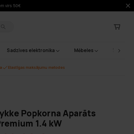
em virs 50€
Sadzīves elektronika
Mēbeles
Instrume
na
Elastīgas maksājumu metodes
ykke Popkorna Aparāts
remium 1.4 kW