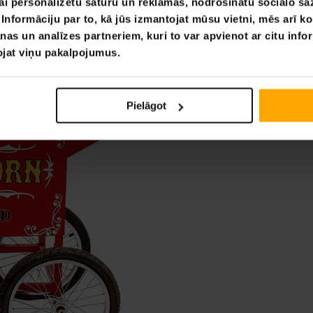
ai personalizētu saturu un reklāmas, nodrošinātu sociālo saz
nformāciju par to, kā jūs izmantojat mūsu vietni, mēs arī k
nas un analīzes partneriem, kuri to var apvienot ar citu info
tojat viņu pakalpojumus.
Pielāgot