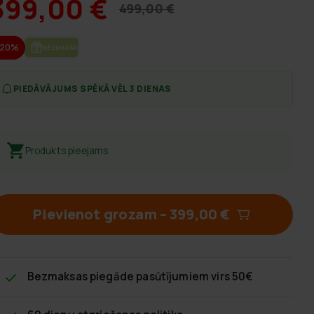
399,00 €
499,00 €
-20%
BEZ­MAK­SAS PIE­GĀ­DE
PIEDĀVĀJUMS SPĒKĀ VĒL 3 DIENAS
Produkts pieejams
Pievienot grozam
–
399,00 €
Bezmaksas piegāde
pasūtījumiem virs 50€