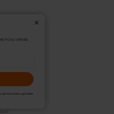
es
mūsu veikala
nu personas datu apstrādei