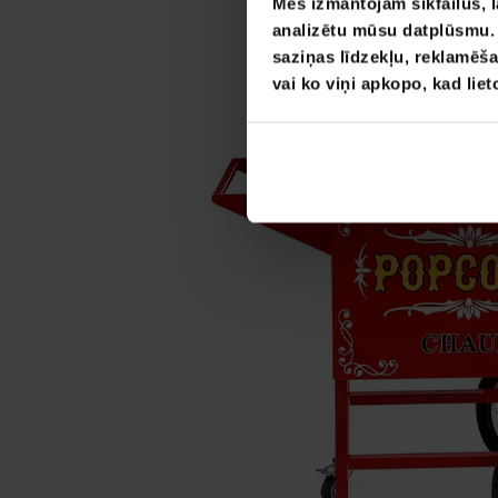
Mēs izmantojam sīkfailus, l
analizētu mūsu datplūsmu. I
saziņas līdzekļu, reklamēša
vai ko viņi apkopo, kad lie