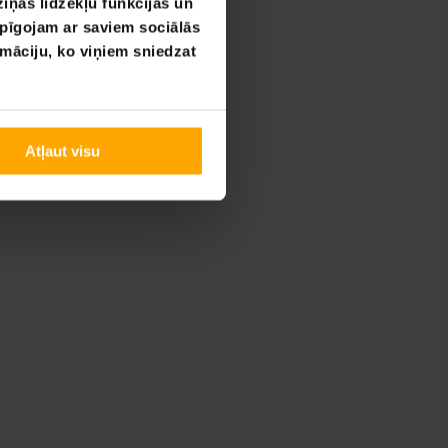
iņas līdzekļu funkcijas un
opīgojam ar saviem sociālās
rmāciju, ko viņiem sniedzat
Atļaut visu