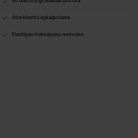
60 dienu atgriešanas politika
Ātra klientu apkalpošana
Elastīgas maksājumu metodes