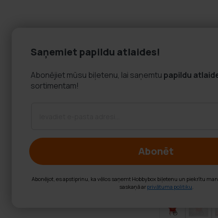
Saņemiet papildu atlaides!
Abonējiet mūsu biļetenu, lai saņemtu
papildu atlaid
sortimentam!
Abonēt
Abonējot, es apstiprinu, ka vēlos saņemt Hobbybox biļetenu un piekrītu ma
saskaņā ar
privātuma politiku
.