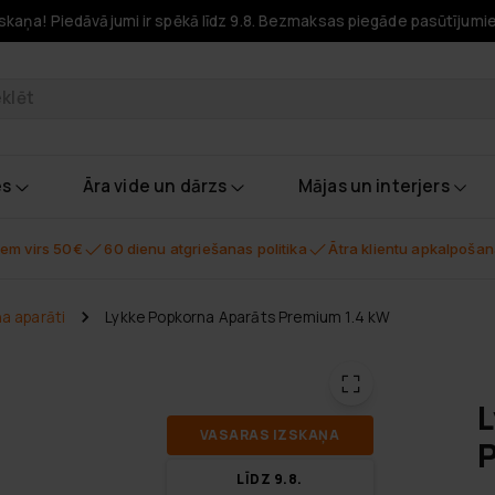
skaņa! Piedāvājumi ir spēkā līdz 9.8. Bezmaksas piegāde pasūtījumi
odukti
es
Āra vide un dārzs
Mājas un interjers
em virs 50€
60 dienu atgriešanas politika
Ātra klientu apkalpoša
a aparāti
Lykke Popkorna Aparāts Premium 1.4 kW
L
VA­SA­RAS IZ­SKA­ŅA
P
LĪDZ 9.8.