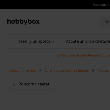
Vasaras iz
Pr
Treniņi un sports
Atpūta un āra aktivitāt
Bezmaksas piegāde pasūtījumi
Mājas un interjers
Ēdiena gatavošanas ierīces
Popkorn
Popkorna aparāti